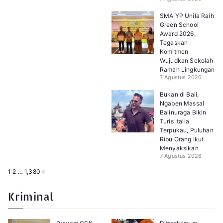
SMA YP Unila Raih
Green School
Award 2026,
Tegaskan
Komitmen
Wujudkan Sekolah
Ramah Lingkungan
7 Agustus 2026
Bukan di Bali,
Ngaben Massal
Balinuraga Bikin
Turis Italia
Terpukau, Puluhan
Ribu Orang Ikut
Menyaksikan
7 Agustus 2026
P
N
1
2
…
1,380
»
a
e
g
x
e
t
Kriminal
: