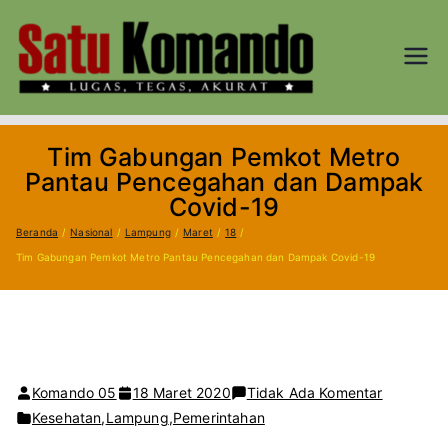
Loncat
ke
konten
SATU
Lugas, Tegas,
dan Akurat
KOM
Tim Gabungan Pemkot Metro
AND
Pantau Pencegahan dan Dampak
Covid-19
O.CO
Beranda
Nasional
Lampung
Maret
18
Tim Gabungan Pemkot Metro Pantau Pencegahan dan Dampak Covid-19
M
pada
Komando 05
18 Maret 2020
Tidak Ada Komentar
Tim
Kesehatan
,
Lampung
,
Pemerintahan
Gabunga