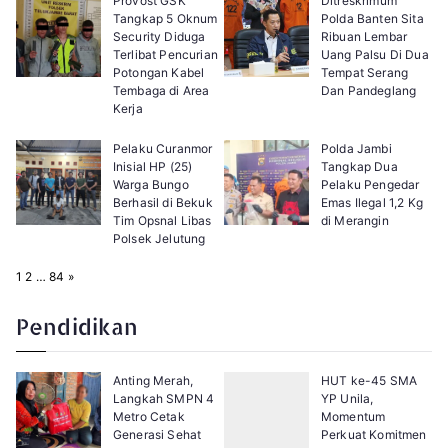
Provost GSK
Ditreskrimum
Tangkap 5 Oknum
Polda Banten Sita
Security Diduga
Ribuan Lembar
Terlibat Pencurian
Uang Palsu Di Dua
Potongan Kabel
Tempat Serang
Tembaga di Area
Dan Pandeglang
Kerja
Pelaku Curanmor
Polda Jambi
Inisial HP (25)
Tangkap Dua
Warga Bungo
Pelaku Pengedar
Berhasil di Bekuk
Emas Ilegal 1,2 Kg
Tim Opsnal Libas
di Merangin
Polsek Jelutung
P
N
1
2
…
84
»
a
e
g
x
e
t
Pendidikan
:
Anting Merah,
HUT ke-45 SMA
Langkah SMPN 4
YP Unila,
Metro Cetak
Momentum
Generasi Sehat
Perkuat Komitmen