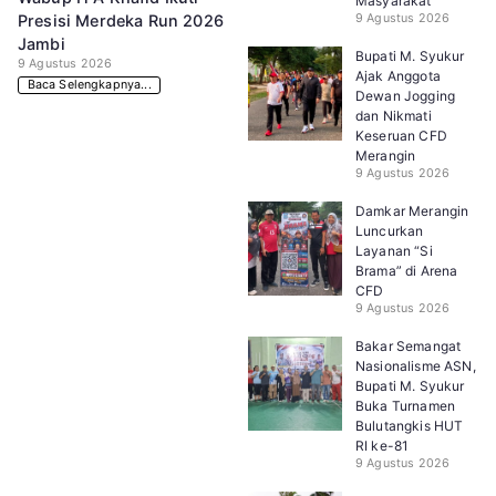
Masyarakat
9 Agustus 2026
Presisi Merdeka Run 2026
Jambi
Bupati M. Syukur
9 Agustus 2026
Ajak Anggota
Baca Selengkapnya...
Dewan Jogging
dan Nikmati
Keseruan CFD
Merangin
9 Agustus 2026
Damkar Merangin
Luncurkan
Layanan “Si
Brama” di Arena
CFD
9 Agustus 2026
Bakar Semangat
Nasionalisme ASN,
Bupati M. Syukur
Buka Turnamen
Bulutangkis HUT
RI ke-81
9 Agustus 2026