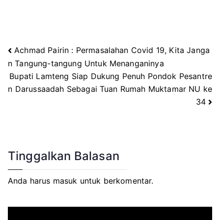
Achmad Pairin : Permasalahan Covid 19, Kita Janga
Navigasi
n Tangung-tangung Untuk Menanganinya
Bupati Lamteng Siap Dukung Penuh Pondok Pesantre
pos
n Darussaadah Sebagai Tuan Rumah Muktamar NU ke
34
Tinggalkan Balasan
Anda harus
masuk
untuk berkomentar.
P
e