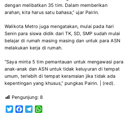
dengan melibatkan 35 tim. Dalam memberikan
arahan, kita harus satu bahasa,” ujar Pairin.
Walikota Metro juga mengatakan, mulai pada hari
Senin para siswa didik dari TK, SD, SMP sudah mulai
belajar di rumah masing masing dan untuk para ASN
melakukan kerja di rumah.
“Saya minta 5 tim pemantauan untuk mengawasi para
anak-anak dan ASN untuk tidak keluyuran di tempat
umum, terlebih di tempat keramaian jika tidak ada
kepentingan yang khusus,” pungkas Pairin. | (red).
Pengunjung:
8
T
F
T
W
w
a
e
h
i
c
l
a