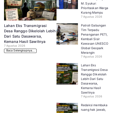
M. Syukur:
Prioritaskan Warga
Kurang Mampu
7 Agustus 2026
Patroli Gabungan
Lahan Eks Transmigrasi
Tim Terpadu
Desa Ranggo Dikelolah Lebih
Penanganan PETI,
Dari Satu Dasawarsa,
Kembali Sisir
Kemana Hasil Sawitnya
Kawasan UNESCO
7 Agustus 2026
Global Geopark
Baca Selengkapnya...
Merangin
7 Agustus 2026
Lahan Eks
Transmigrasi Desa
Ranggo Dikelolah
Lebih Dari Satu
Dasawarsa,
Kemana Hasil
Sawitnya
7 Agustus 2026
Redaksi membuka
ruang hak jawab,