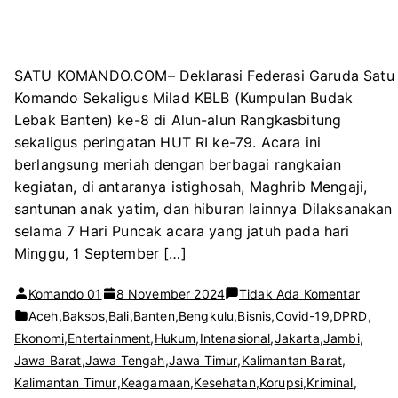
SATU KOMANDO.COM– Deklarasi Federasi Garuda Satu
Komando Sekaligus Milad KBLB (Kumpulan Budak
Lebak Banten) ke-8 di Alun-alun Rangkasbitung
sekaligus peringatan HUT RI ke-79. Acara ini
berlangsung meriah dengan berbagai rangkaian
kegiatan, di antaranya istighosah, Maghrib Mengaji,
santunan anak yatim, dan hiburan lainnya Dilaksanakan
selama 7 Hari Puncak acara yang jatuh pada hari
Minggu, 1 September […]
pada
Komando 01
8 November 2024
Tidak Ada Komentar
SILA
Aceh
,
Baksos
,
Bali
,
Banten
,
Bengkulu
,
Bisnis
,
Covid-19
,
DPRD
,
KEBA
Ekonomi
,
Entertainment
,
Hukum
,
Intenasional
,
Jakarta
,
Jambi
,
GARU
Jawa Barat
,
Jawa Tengah
,
Jawa Timur
,
Kalimantan Barat
,
SATU
Kalimantan Timur
,
Keagamaan
,
Kesehatan
,
Korupsi
,
Kriminal
,