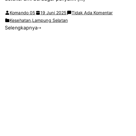
pada
Komando 05
19 Juni 2025
Tidak Ada Komentar
Pegawai
Kesehatan
,
Lampung Selatan
Selengkapnya
Kominfo
Lampung
Selatan
Ikuti
Skrining
Kesehatan
dari
Dinkes