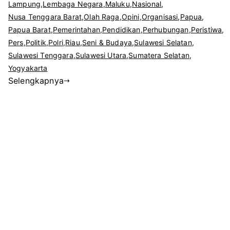
KOMA
Lampung
,
Lembaga Negara
,
Maluku
,
Nasional
,
KUAT
Nusa Tenggara Barat
,
Olah Raga
,
Opini
,
Organisasi
,
Papua
,
BERS
Papua Barat
,
Pemerintahan
,
Pendidikan
,
Perhubungan
,
Peristiwa
,
BUDA
Pers
,
Politik
,
Polri
,
Riau
,
Seni & Budaya
,
Sulawesi Selatan
,
LEBAK
Sulawesi Tenggara
,
Sulawesi Utara
,
Sumatera Selatan
,
BANT
Yogyakarta
Selengkapnya