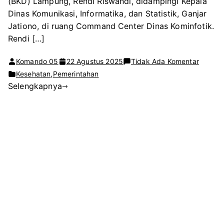
(BKD) Lampung, Rendi Riswandi, didampingi Kepala
Dinas Komunikasi, Informatika, dan Statistik, Ganjar
Jationo, di ruang Command Center Dinas Kominfotik.
Rendi […]
pada
Komando 05
22 Agustus 2025
Tidak Ada Komentar
Pempr
Kesehatan
,
Pemerintahan
Selengkapnya
Lampu
Pastika
Seleksi
Jabata
dan
Pelanti
Pejaba
Dilaks
Secara
Transp