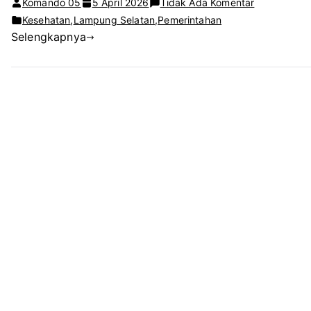
pada
Komando 05
5 April 2026
Tidak Ada Komentar
Warga
Kesehatan
,
Lampung Selatan
,
Pemerintahan
Selengkapnya
Way
Sulan
Desak
Puskesmas
Naik
Status
Jadi
Rawat
Inap,
Jarak
ke
RS
Dinilai
Terlalu
Jauh