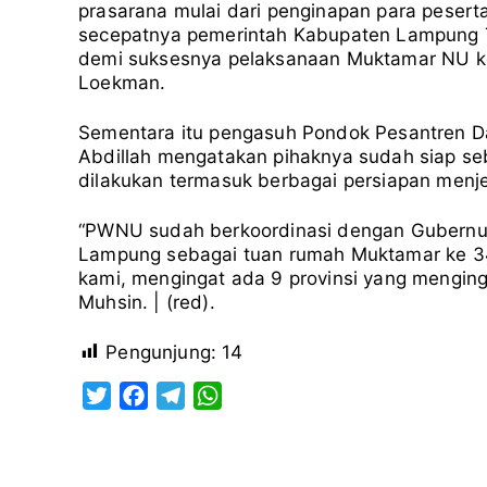
prasarana mulai dari penginapan para pesert
secepatnya pemerintah Kabupaten Lampung 
demi suksesnya pelaksanaan Muktamar NU k
Loekman.
Sementara itu pengasuh Pondok Pesantren D
Abdillah mengatakan pihaknya sudah siap se
dilakukan termasuk berbagai persiapan menj
“PWNU sudah berkoordinasi dengan Gubern
Lampung sebagai tuan rumah Muktamar ke 34
kami, mengingat ada 9 provinsi yang menging
Muhsin. | (red).
Pengunjung:
14
T
F
T
W
w
a
e
h
i
c
l
a
t
e
e
t