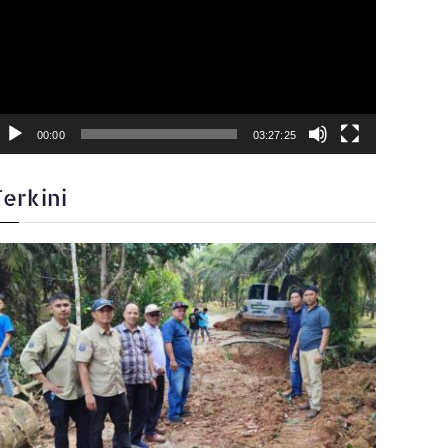
00:00
03:27:25
Terkini