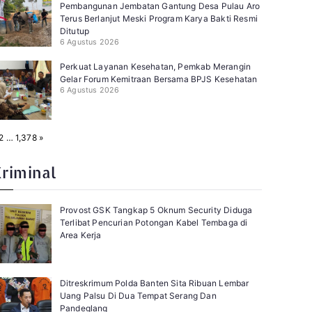
Pembangunan Jembatan Gantung Desa Pulau Aro
Terus Berlanjut Meski Program Karya Bakti Resmi
Ditutup
6 Agustus 2026
Perkuat Layanan Kesehatan, Pemkab Merangin
Gelar Forum Kemitraan Bersama BPJS Kesehatan
6 Agustus 2026
N
2
…
1,378
»
e
x
t
Kriminal
Provost GSK Tangkap 5 Oknum Security Diduga
Terlibat Pencurian Potongan Kabel Tembaga di
Area Kerja
Ditreskrimum Polda Banten Sita Ribuan Lembar
Uang Palsu Di Dua Tempat Serang Dan
Pandeglang