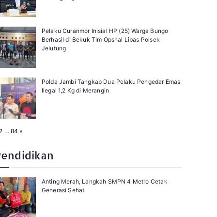
Pelaku Curanmor Inisial HP (25) Warga Bungo
Berhasil di Bekuk Tim Opsnal Libas Polsek
Jelutung
Polda Jambi Tangkap Dua Pelaku Pengedar Emas
Ilegal 1,2 Kg di Merangin
N
2
…
84
»
e
x
t
Pendidikan
Anting Merah, Langkah SMPN 4 Metro Cetak
Generasi Sehat