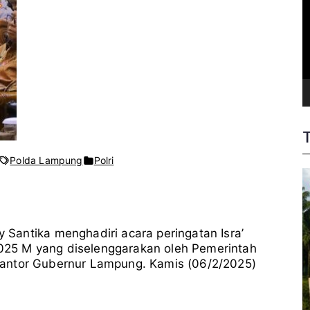
a
r
V
i
d
e
o
pada
Polda Lampung
Polri
Kapolda
Lampung
Hadiri
Peringatan
Isra’
 Santika menghadiri acara peringatan Isra’
Mi’raj
Nabi
25 M yang diselenggarakan oleh Pemerintah
Muhammad
, Kantor Gubernur Lampung. Kamis (06/2/2025)
SAW
1446
H