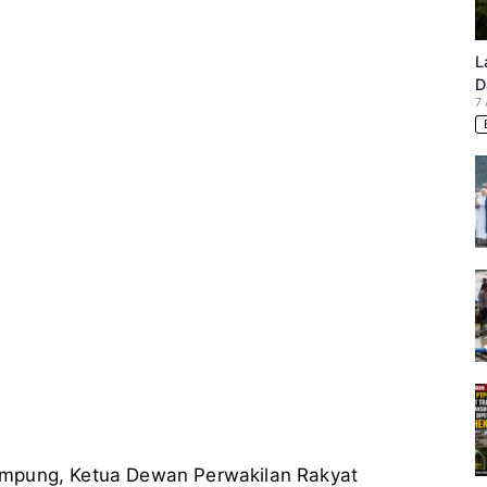
L
D
7
 Lampung, Ketua Dewan Perwakilan Rakyat