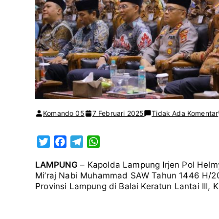
Komando 05
7 Februari 2025
Tidak Ada Komentar
T
F
T
W
w
a
e
h
LAMPUNG
– Kapolda Lampung Irjen Pol Helmy
i
c
l
a
Mi’raj Nabi Muhammad SAW Tahun 1446 H/20
t
e
e
t
Provinsi Lampung di Balai Keratun Lantai III
t
b
g
s
e
o
r
A
r
o
a
p