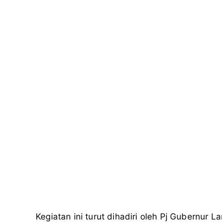
k
m
p
Kegiatan ini turut dihadiri oleh Pj Gubernur