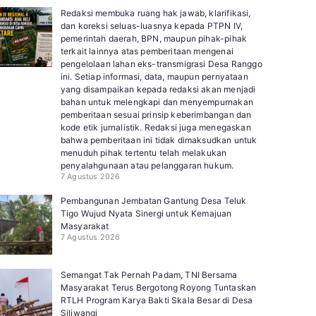
Redaksi membuka ruang hak jawab, klarifikasi,
dan koreksi seluas-luasnya kepada PTPN IV,
pemerintah daerah, BPN, maupun pihak-pihak
terkait lainnya atas pemberitaan mengenai
pengelolaan lahan eks-transmigrasi Desa Ranggo
ini. Setiap informasi, data, maupun pernyataan
yang disampaikan kepada redaksi akan menjadi
bahan untuk melengkapi dan menyempurnakan
pemberitaan sesuai prinsip keberimbangan dan
kode etik jurnalistik. Redaksi juga menegaskan
bahwa pemberitaan ini tidak dimaksudkan untuk
menuduh pihak tertentu telah melakukan
penyalahgunaan atau pelanggaran hukum.
7 Agustus 2026
Pembangunan Jembatan Gantung Desa Teluk
Tigo Wujud Nyata Sinergi untuk Kemajuan
Masyarakat
7 Agustus 2026
Semangat Tak Pernah Padam, TNI Bersama
Masyarakat Terus Bergotong Royong Tuntaskan
RTLH Program Karya Bakti Skala Besar di Desa
Siliwangi