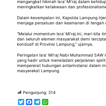
mengangkat hikmah Isra’ Mi’raj dalam kehidu
meningkatkan ketakwaan dan profesionalism
Dalam kesempatan ini, Kapolda Lampung Irje
menjaga persatuan dan keamanan di tengah 
“Melalui momentum Isra’ Mi’raj ini, mari kita t
dan seluruh elemen masyarakat demi tercipt
kondusif di Provinsi Lampung,” ujarnya.
Peringatan Isra’ Mi’raj Nabi Muhammad SAW in
yang hadir untuk meneladani perjalanan spi
mempererat hubungan antarinstansi dalam m
masyarakat Lampung.
Pengunjung:
314
T
F
T
W