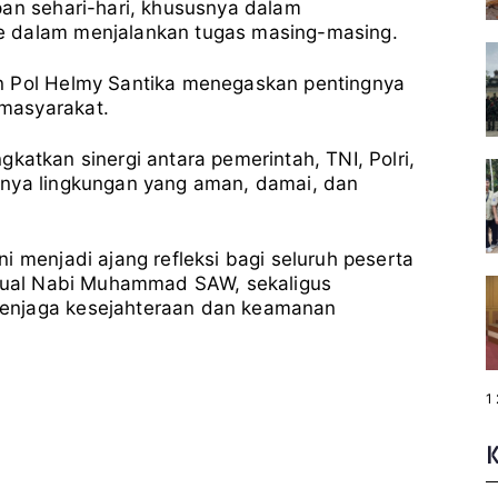
pan sehari-hari, khususnya dalam
e dalam menjalankan tugas masing-masing.
n Pol Helmy Santika menegaskan pentingnya
masyarakat.
ingkatkan sinergi antara pemerintah, TNI, Polri,
anya lingkungan yang aman, damai, dan
i menjadi ajang refleksi bagi seluruh peserta
ritual Nabi Muhammad SAW, sekaligus
enjaga kesejahteraan dan keamanan
P
1
a
g
e
: