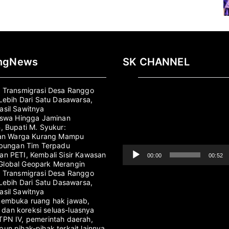
ingNews
SK CHANNEL
Pemutar
 Transmigrasi Desa Ranggo
Video
 Lebih Dari Satu Dasawarsa,
sil Sawitnya
iswa Hingga Jaminan
, Bupati M. Syukur:
kan Warga Kurang Mampu
abungan Tim Terpadu
n PETI, Kembali Sisir Kawasan
00:00
00:52
lobal Geopark Merangin
 Transmigrasi Desa Ranggo
 Lebih Dari Satu Dasawarsa,
sil Sawitnya
membuka ruang hak jawab,
i, dan koreksi seluas-luasnya
PN IV, pemerintah daerah,
un pihak-pihak terkait lainnya