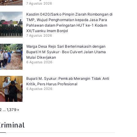
7 Agustus 2026
Kasdim 0420/Sarko Pimpin Ziarah Rombongan di
TMP, Wujud Penghormatan kepada Jasa Para
Pahlawan dalam Peringatan HUT ke-1 Kodam
XX/Tuanku Imam Bonjol
7 Agustus 2026
Warga Desa Rejo Sari Berterimakasih dengan
Bupati H M Syukur · Box Culvert Jalan Utama
Mulai Dikerjakan
6 Agustus 2026
Bupati M. Syukur: Pemkab Merangin Tidak Anti
Kritik, Pers Harus Profesional
6 Agustus 2026
N
2
…
1,379
»
e
x
t
Kriminal