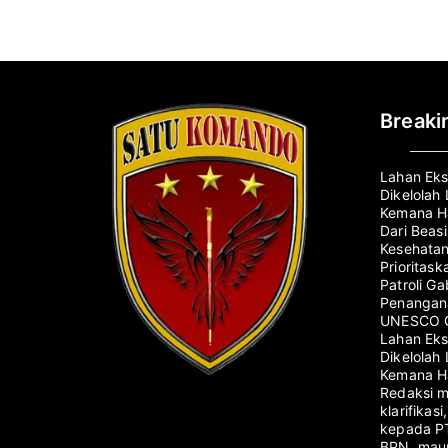
Break
Lahan Eks
Dikelolah
Kemana Ha
Dari Beas
Kesehatan
Prioritas
Patroli G
Penangana
UNESCO G
Lahan Eks
Dikelolah
Kemana Ha
Redaksi 
klarifikas
kepada PT
BPN, maup