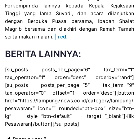
Forkompimda lainnya kepada Kepala Kejaksaan
Tinggi yang lama Suyadi, dan acara dilanjutkan
dengan Berbuka Puasa bersama, Ibadah Shalat
Magrib bersama dan diakhiri dengan Ramah Tamah
serta makan malam.
| red.
BERITA LAINNYA:
[su_posts posts_per_page=”6″ tax_term=”1″
tax_operator=”1″ order=”desc” orderby=”rand”]
[su_posts posts_per_page=”5″ tax_term=”9″
tax_operator=”0″ offset=”1″ order=”desc”][button
href=”https://lampung7news.co.id/category/lampung/
pesawaran/” icon=”” rounded=”btn-box” size=”btn-
lg” style=”btn-default” target=”_blank”]Klik
Pesawaran[/button][/su_posts]