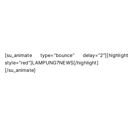
[su_animate type=”bounce” delay=”2″][highlight
style=”red”]LAMPUNG7NEWS[/highlight]
[/su_animate]