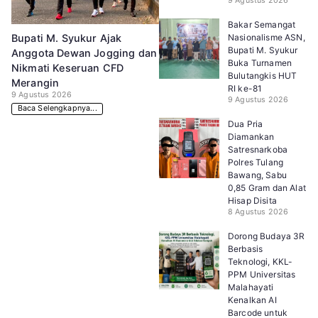
9 Agustus 2026
Bakar Semangat
Nasionalisme ASN,
Bupati M. Syukur Ajak
Bupati M. Syukur
Anggota Dewan Jogging dan
Buka Turnamen
Nikmati Keseruan CFD
Bulutangkis HUT
Merangin
RI ke-81
9 Agustus 2026
9 Agustus 2026
Baca Selengkapnya...
Dua Pria
Diamankan
Satresnarkoba
Polres Tulang
Bawang, Sabu
0,85 Gram dan Alat
Hisap Disita
8 Agustus 2026
Dorong Budaya 3R
Berbasis
Teknologi, KKL-
PPM Universitas
Malahayati
Kenalkan AI
Barcode untuk