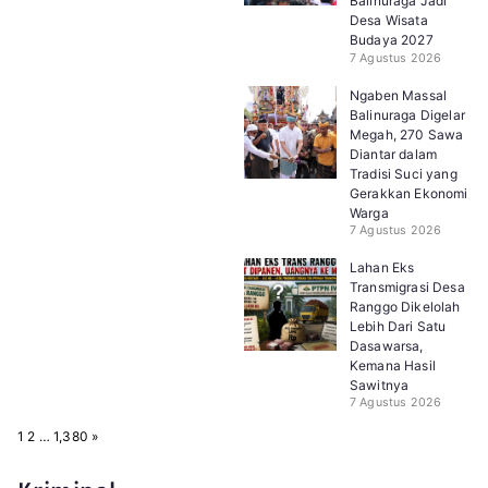
Balinuraga Jadi
Desa Wisata
Budaya 2027
7 Agustus 2026
Ngaben Massal
Balinuraga Digelar
Megah, 270 Sawa
Diantar dalam
Tradisi Suci yang
Gerakkan Ekonomi
Warga
7 Agustus 2026
Lahan Eks
Transmigrasi Desa
Ranggo Dikelolah
Lebih Dari Satu
Dasawarsa,
Kemana Hasil
Sawitnya
7 Agustus 2026
P
N
1
2
…
1,380
»
a
e
g
x
e
t
: