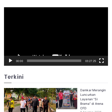
P
e
m
u
t
a
r
V
i
d
e
o
00:00
03:27:25
Terkini
Damkar Merangin
Luncurkan
Layanan “Si
Brama” di Arena
CFD