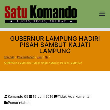
Loncat
ke
konten
SATU
Lugas, Tegas,
dan Akurat
KOM
GUBERNUR LAMPUNG HADIRI
AND
PISAH SAMBUT KAJATI
LAMPUNG
O.CO
Beranda
Pemerintahan
Juni
16
GUBERNUR LAMPUNG HADIRI PISAH SAMBUT KAJATI LAMPUNG
M
pada
Komando 05
16 Juni 2016
Tidak Ada Komentar
GUBERNUR
Pemerintahan
LAMPUNG