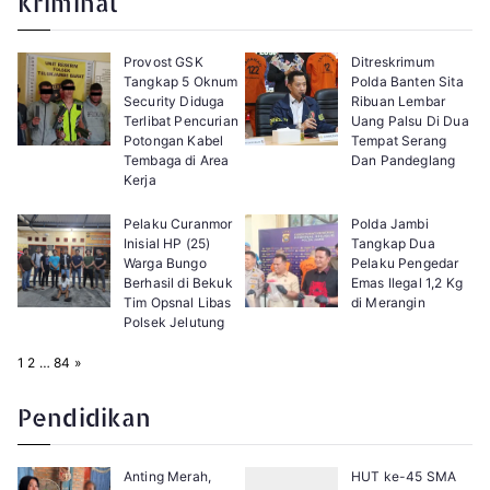
Kriminal
Provost GSK
Ditreskrimum
Tangkap 5 Oknum
Polda Banten Sita
Security Diduga
Ribuan Lembar
Terlibat Pencurian
Uang Palsu Di Dua
Potongan Kabel
Tempat Serang
Tembaga di Area
Dan Pandeglang
Kerja
Pelaku Curanmor
Polda Jambi
Inisial HP (25)
Tangkap Dua
Warga Bungo
Pelaku Pengedar
Berhasil di Bekuk
Emas Ilegal 1,2 Kg
Tim Opsnal Libas
di Merangin
Polsek Jelutung
P
N
1
2
…
84
»
a
e
g
x
e
t
Pendidikan
:
Anting Merah,
HUT ke-45 SMA