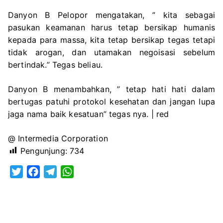
Danyon B Pelopor mengatakan, ” kita sebagai
pasukan keamanan harus tetap bersikap humanis
kepada para massa, kita tetap bersikap tegas tetapi
tidak arogan, dan utamakan negoisasi sebelum
bertindak.” Tegas beliau.
Danyon B menambahkan, ” tetap hati hati dalam
bertugas patuhi protokol kesehatan dan jangan lupa
jaga nama baik kesatuan” tegas nya. | red
@ Intermedia Corporation
Pengunjung:
734
T
F
T
W
w
a
e
h
i
c
l
a
t
e
e
t