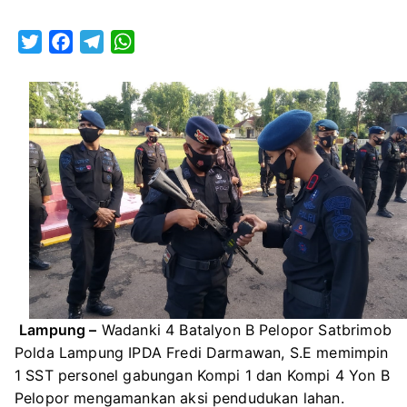
Yon
B
T
F
T
W
Pelopor
w
a
e
h
Amanka
i
c
l
a
Aksi
t
e
e
t
Massa
t
b
g
s
Pendudu
e
o
r
A
Lahan
r
o
a
p
PT.
k
m
p
Tunas
Baru
Lampun
Tbk
Lampung –
Wadanki 4 Batalyon B Pelopor Satbrimob
Polda Lampung IPDA Fredi Darmawan, S.E memimpin
1 SST personel gabungan Kompi 1 dan Kompi 4 Yon B
Pelopor mengamankan aksi pendudukan lahan.