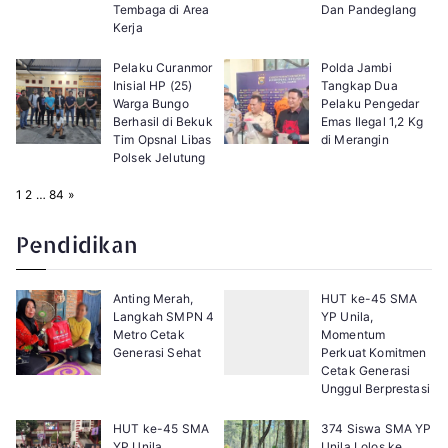
Tembaga di Area
Dan Pandeglang
Kerja
Pelaku Curanmor
Polda Jambi
Inisial HP (25)
Tangkap Dua
Warga Bungo
Pelaku Pengedar
Berhasil di Bekuk
Emas Ilegal 1,2 Kg
Tim Opsnal Libas
di Merangin
Polsek Jelutung
P
N
1
2
…
84
»
a
e
g
x
e
t
Pendidikan
:
Anting Merah,
HUT ke-45 SMA
Langkah SMPN 4
YP Unila,
Metro Cetak
Momentum
Generasi Sehat
Perkuat Komitmen
Cetak Generasi
Unggul Berprestasi
HUT ke-45 SMA
374 Siswa SMA YP
YP Unila,
Unila Lolos ke