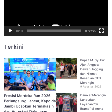
i
d
e
o
00:00
03:27:25
Terkini
Bupati M. Syukur
Ajak Anggota
Dewan Jogging
dan Nikmati
Keseruan CFD
Merangin
9 Agustus 2026
Damkar Merangin
Presisi Merdeka Run 2026
Luncurkan
Berlangsung Lancar, Kapolda
Layanan “Si
Jambi Ucapkan Terimakasih
Brama” di Arena
dan Apresiasi Dukungan