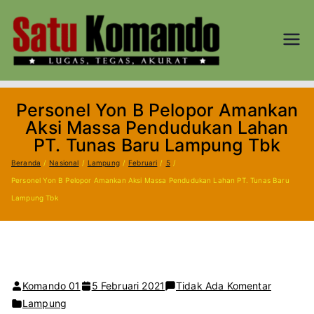
Loncat
ke
konten
SATU
Lugas, Tegas,
dan Akurat
KOM
Personel Yon B Pelopor Amankan
AND
Aksi Massa Pendudukan Lahan
PT. Tunas Baru Lampung Tbk
O.CO
Beranda
Nasional
Lampung
Februari
5
Personel Yon B Pelopor Amankan Aksi Massa Pendudukan Lahan PT. Tunas Baru
M
Lampung Tbk
pada
Komando 01
5 Februari 2021
Tidak Ada Komentar
Personel
Lampung