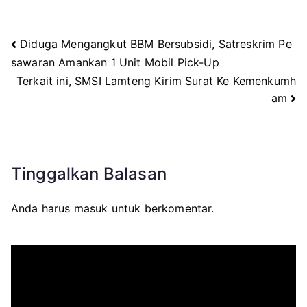
Diduga Mengangkut BBM Bersubsidi, Satreskrim Pe
Navigasi
sawaran Amankan 1 Unit Mobil Pick-Up
Terkait ini, SMSI Lamteng Kirim Surat Ke Kemenkumh
pos
am
Tinggalkan Balasan
Anda harus
masuk
untuk berkomentar.
P
e
m
u
t
a
r
V