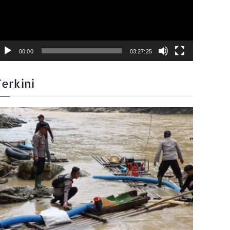
00:00
03:27:25
Terkini