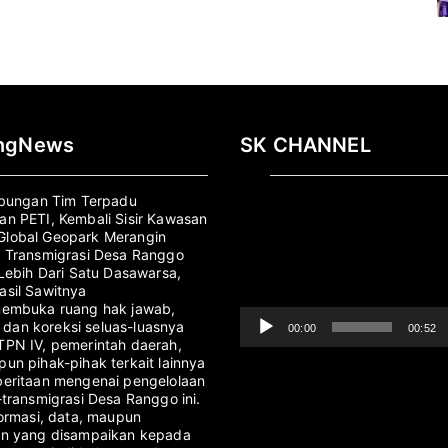
ingNews
SK CHANNEL
Pemutar
abungan Tim Terpadu
Video
n PETI, Kembali Sisir Kawasan
lobal Geopark Merangin
 Transmigrasi Desa Ranggo
 Lebih Dari Satu Dasawarsa,
sil Sawitnya
membuka ruang hak jawab,
i, dan koreksi seluas-luasnya
00:00
00:52
PN IV, pemerintah daerah,
un pihak-pihak terkait lainnya
eritaan mengenai pengelolaan
-transmigrasi Desa Ranggo ini.
formasi, data, maupun
an yang disampaikan kepada