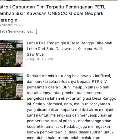
atroli Gabungan Tim Terpadu Penanganan PETI,
embali Sisir Kawasan UNESCO Global Geopark
erangin
 Agustus 2026
Baca Selengkapnya...
Lahan Eks Transmigrasi Desa Ranggo Dikelolah
Lebih Dari Satu Dasawarsa, Kemana Hasil
Sawitnya
7 Agustus 2026
Redaksi membuka ruang hak jawab, klarifikasi,
dan koreksi seluas-luasnya kepada PTPN IV,
pemerintah daerah, BPN, maupun pihak-pihak
terkait lainnya atas pemberitaan mengenai
pengelolaan lahan eks-transmigrasi Desa Ranggo
ini. Setiap informasi, data, maupun pernyataan
yang disampaikan kepada redaksi akan menjadi
bahan untuk melengkapi dan menyempurnakan
pemberitaan sesuai prinsip keberimbangan dan
kode etik jurnalistik. Redaksi juga menegaskan
bahwa pemberitaan ini tidak dimaksudkan untuk
menuduh pihak tertentu telah melakukan