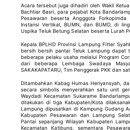
Acara tersebut juga dihadiri oleh Wakil Ke
Bachtiar Basri, para pejabat Kota Bandarla
Pesawaran beserta Angggota Forkopimda m
Instansi Vertikal, BUMN, dan BUMD, di li
Uspika Teluk Betung Selatan beserta Lurah 
Kepala BPLHD Provinsi Lampung Fitter Syah
bersih bersih pantai Teluk Lampung dapat t
beberapa pelaku usaha melalui Program Corp
dari beberapa Lembaga Swadaya Masya
SAKAKAPATARU, Tim Penggerak PKK dan satke
Ditambahkan Kabag Humas Heriyansyah, dala
secara simbolis menyerahkan satu unit ge
Waydadi Kecamatan Sukarame Bandarlampun
dilakukan di tiga Kabupaten/Kota dilaksan
Lampung dipusatkan di Kampung Gudang Ag
Kabupaten Pesawaran dan Lampung Selata
Pantai sepanjang Wilayah Kabupaten Lampu
Kecamatan Katibung, sementara Pesawara