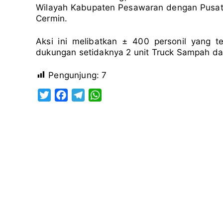
Wilayah Kabupaten Pesawaran dengan Pusat
Cermin.
Aksi ini melibatkan ± 400 personil yang t
dukungan setidaknya 2 unit Truck Sampah da
Pengunjung:
7
T
F
T
W
w
a
e
h
i
c
l
a
t
e
e
t
t
b
g
s
e
o
r
A
r
o
a
p
k
m
p