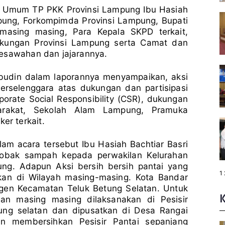
tua Umum TP PKK Provinsi Lampung Ibu Hasiah
mpung, Forkompimda Provinsi Lampung, Bupati
asing masing, Para Kepala SKPD terkait,
ngkungan Provinsi Lampung serta Camat dan
Pesawahan dan jajarannya.
budin dalam laporannya menyampaikan, aksi
erselenggara atas dukungan dan partisipasi
orate Social Responsibility (CSR), dukungan
rakat, Sekolah Alam Lampung, Pramuka
r terkait.
m acara tersebut Ibu Hasiah Bachtiar Basri
robak sampah kepada perwakilan Kelurahan
g. Adapun Aksi bersih bersih pantai yang
P
1
akan di Wilayah masing-masing. Kota Bandar
a
g
en Kecamatan Teluk Betung Selatan. Untuk
e
:
n masing masing dilaksanakan di Pesisir
ng selatan dan dipusatkan di Desa Rangai
n membersihkan Pesisir Pantai sepanjang