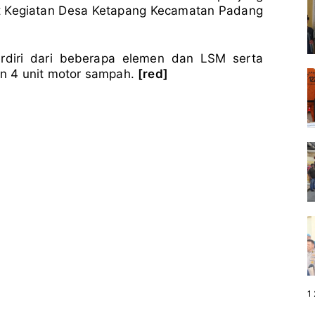
 Kegiatan Desa Ketapang Kecamatan Padang
erdiri dari beberapa elemen dan LSM serta
n 4 unit motor sampah.
[red]
P
1
a
g