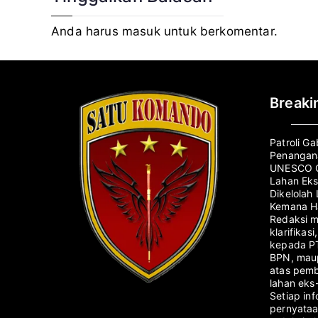
Anda harus
masuk
untuk berkomentar.
Break
Patroli G
Penangana
UNESCO G
Lahan Eks
Dikelolah
Kemana Ha
Redaksi 
klarifikas
kepada PT
BPN, maup
atas pemb
lahan eks
Setiap in
pernyata