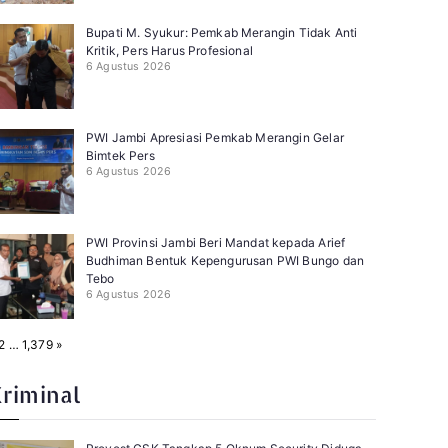
Bupati M. Syukur: Pemkab Merangin Tidak Anti
Kritik, Pers Harus Profesional
6 Agustus 2026
PWI Jambi Apresiasi Pemkab Merangin Gelar
Bimtek Pers
6 Agustus 2026
PWI Provinsi Jambi Beri Mandat kepada Arief
Budhiman Bentuk Kepengurusan PWI Bungo dan
Tebo
6 Agustus 2026
N
2
…
1,379
»
e
x
t
Kriminal