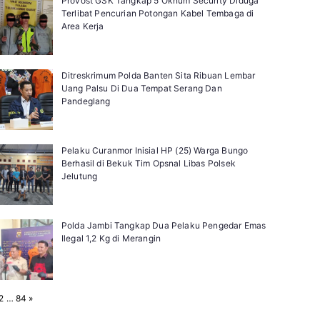
Provost GSK Tangkap 5 Oknum Security Diduga
Terlibat Pencurian Potongan Kabel Tembaga di
Area Kerja
Ditreskrimum Polda Banten Sita Ribuan Lembar
Uang Palsu Di Dua Tempat Serang Dan
Pandeglang
Pelaku Curanmor Inisial HP (25) Warga Bungo
Berhasil di Bekuk Tim Opsnal Libas Polsek
Jelutung
Polda Jambi Tangkap Dua Pelaku Pengedar Emas
Ilegal 1,2 Kg di Merangin
N
2
…
84
»
e
x