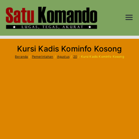
Loncat
ke
konten
SATU
Lugas, Tegas,
dan Akurat
KOM
Kursi Kadis Kominfo Kosong
AND
Beranda
Pemerintahan
Agustus
20
Kursi Kadis Kominfo Kosong
O.CO
M