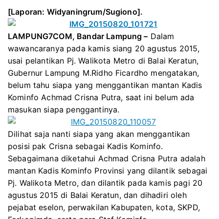
w
a
e
h
[Laporan: Widyaningrum/Sugiono].
i
c
l
a
t
e
e
t
LAMPUNG7COM, Bandar Lampung –
Dalam
t
b
g
s
wawancaranya pada kamis siang 20 agustus 2015,
e
o
r
A
usai pelantikan Pj. Walikota Metro di Balai Keratun,
r
o
a
p
Gubernur Lampung M.Ridho Ficardho mengatakan,
k
m
p
belum tahu siapa yang menggantikan mantan Kadis
Kominfo Achmad Crisna Putra, saat ini belum ada
masukan siapa penggantinya.
Dilihat saja nanti siapa yang akan menggantikan
posisi pak Crisna sebagai Kadis Kominfo.
Sebagaimana diketahui Achmad Crisna Putra adalah
mantan Kadis Kominfo Provinsi yang dilantik sebagai
Pj. Walikota Metro, dan dilantik pada kamis pagi 20
agustus 2015 di Balai Keratun, dan dihadiri oleh
pejabat eselon, perwakilan Kabupaten, kota, SKPD,