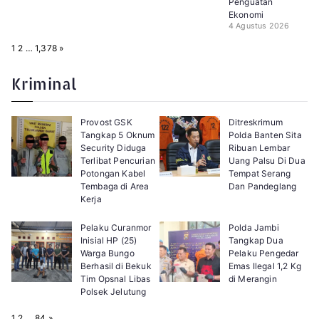
Penguatan
Ekonomi
4 Agustus 2026
P
N
1
2
…
1,378
»
a
e
g
x
e
t
Kriminal
:
Provost GSK
Ditreskrimum
Tangkap 5 Oknum
Polda Banten Sita
Security Diduga
Ribuan Lembar
Terlibat Pencurian
Uang Palsu Di Dua
Potongan Kabel
Tempat Serang
Tembaga di Area
Dan Pandeglang
Kerja
Pelaku Curanmor
Polda Jambi
Inisial HP (25)
Tangkap Dua
Warga Bungo
Pelaku Pengedar
Berhasil di Bekuk
Emas Ilegal 1,2 Kg
Tim Opsnal Libas
di Merangin
Polsek Jelutung
P
N
1
2
…
84
»