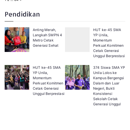
a
e
g
x
e
t
Pendidikan
:
Anting Merah,
HUT ke-45 SMA
Langkah SMPN 4
YP Unila,
Metro Cetak
Momentum
Generasi Sehat
Perkuat Komitmen
Cetak Generasi
Unggul Berprestasi
HUT ke-45 SMA
374 Siswa SMA YP
YP Unila,
Unila Lolos ke
Momentum
Kampus Bergengsi
Perkuat Komitmen
Dalam dan Luar
Cetak Generasi
Negeri, Bukti
Unggul Berprestasi
Konsistensi
Sekolah Cetak
Generasi Unggul