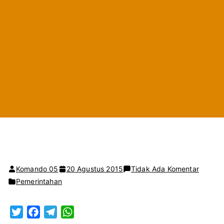
pada
Komando 05
20 Agustus 2015
Tidak Ada Komentar
Kursi
Pemerintahan
Kadis
Kominf
T
F
T
W
Kosong