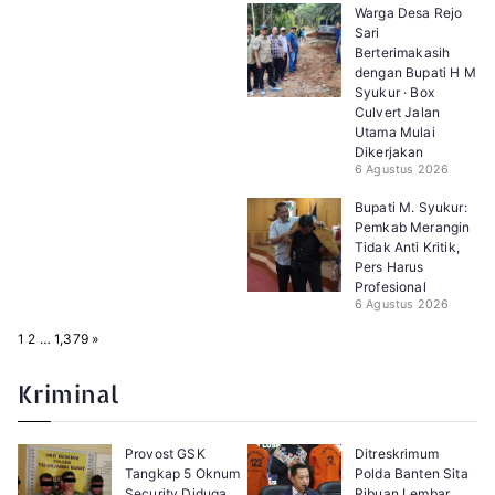
Warga Desa Rejo
Sari
Berterimakasih
dengan Bupati H M
Syukur · Box
Culvert Jalan
Utama Mulai
Dikerjakan
6 Agustus 2026
Bupati M. Syukur:
Pemkab Merangin
Tidak Anti Kritik,
Pers Harus
Profesional
6 Agustus 2026
P
N
1
2
…
1,379
»
a
e
g
x
e
t
Kriminal
:
Provost GSK
Ditreskrimum
Tangkap 5 Oknum
Polda Banten Sita
Security Diduga
Ribuan Lembar