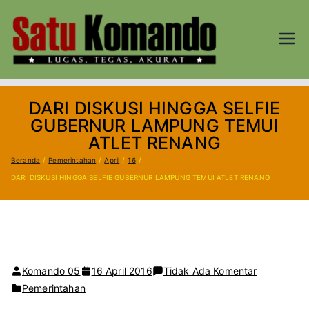
Loncat
ke
konten
SATU
Lugas, Tegas,
dan Akurat
KOM
DARI DISKUSI HINGGA SELFIE
AND
GUBERNUR LAMPUNG TEMUI
ATLET RENANG
O.CO
Beranda
Pemerintahan
April
16
DARI DISKUSI HINGGA SELFIE GUBERNUR LAMPUNG TEMUI ATLET RENANG
M
pada
Komando 05
16 April 2016
Tidak Ada Komentar
DARI
Pemerintahan
DISKUSI