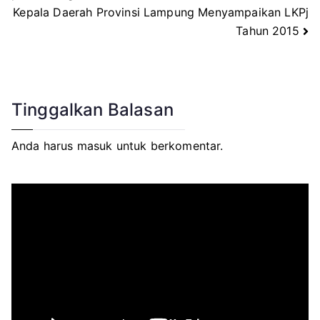
Kepala Daerah Provinsi Lampung Menyampaikan LKPj
pos
Tahun 2015
Tinggalkan Balasan
Anda harus
masuk
untuk berkomentar.
P
e
m
u
t
a
r
V
i
d
e
o