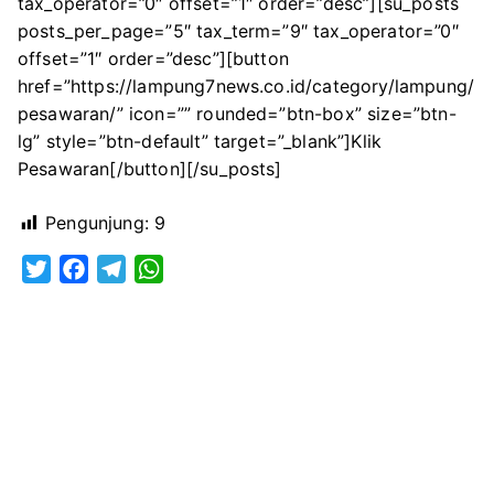
tax_operator=”0″ offset=”1″ order=”desc”][su_posts
posts_per_page=”5″ tax_term=”9″ tax_operator=”0″
offset=”1″ order=”desc”][button
href=”https://lampung7news.co.id/category/lampung/
pesawaran/” icon=”” rounded=”btn-box” size=”btn-
lg” style=”btn-default” target=”_blank”]Klik
Pesawaran[/button][/su_posts]
Pengunjung:
9
T
F
T
W
w
a
e
h
i
c
l
a
t
e
e
t
t
b
g
s
e
o
r
A
r
o
a
p
k
m
p