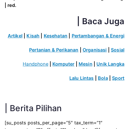
| red.
| Baca Juga
Artikel
|
Kisah
|
Kesehatan
|
Pertambangan & Energi
Pertanian & Perikanan
|
Organisasi
|
Sosial
Handphone
|
Komputer
|
Mesin
|
Unik Langka
Lalu Lintas
|
Bola
|
Sport
| Berita Pilihan
[su_posts posts_per_page=”5″ tax_term=”1″