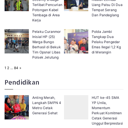
Terlibat Pencurian
Uang Palsu Di Dua
Potongan Kabel
Tempat Serang
Tembaga di Area
Dan Pandeglang
Kerja
Pelaku Curanmor
Polda Jambi
Inisial HP (25)
Tangkap Dua
Warga Bungo
Pelaku Pengedar
Berhasil di Bekuk
Emas Ilegal 1,2 Kg
Tim Opsnal Libas
di Merangin
Polsek Jelutung
P
N
1
2
…
84
»
a
e
g
x
e
t
Pendidikan
:
Anting Merah,
HUT ke-45 SMA
Langkah SMPN 4
YP Unila,
Metro Cetak
Momentum
Generasi Sehat
Perkuat Komitmen
Cetak Generasi
Unggul Berprestasi