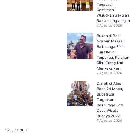
Tegaskan
Komitmen
Wujudkan Sekolah
Ramah Lingkungan
7 Agustus 2026
Bukan di Bali,
Ngaben Massal
Balinuraga Bikin
Turis Italia
Terpukau, Puluhan
Ribu Orang Ikut
Menyaksikan
7 Agustus 2026
Diarak di Atas
Bade 24 Meter,
Bupati Egi
Targetkan
Balinuraga Jadi
Desa Wisata
Budaya 2027
7 Agustus 2026
P
N
1
2
…
1,380
»
a
e