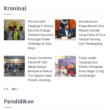
g
x
e
t
Kriminal
:
Provost GSK
Ditreskrimum
Tangkap 5 Oknum
Polda Banten Sita
Security Diduga
Ribuan Lembar
Terlibat Pencurian
Uang Palsu Di Dua
Potongan Kabel
Tempat Serang
Tembaga di Area
Dan Pandeglang
Kerja
Pelaku Curanmor
Polda Jambi
Inisial HP (25)
Tangkap Dua
Warga Bungo
Pelaku Pengedar
Berhasil di Bekuk
Emas Ilegal 1,2 Kg
Tim Opsnal Libas
di Merangin
Polsek Jelutung
P
N
1
2
…
84
»
a
e
g
x
e
t
Pendidikan
: