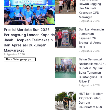
Dewan Jogging
dan Nikmati
Keseruan CFD
Merangin
9 Agustus 2026
Damkar Merangin
Presisi Merdeka Run 2026
Luncurkan
Berlangsung Lancar, Kapolda
Layanan “Si
Jambi Ucapkan Terimakasih
Brama” di Arena
dan Apresiasi Dukungan
CFD
Masyarakat
9 Agustus 2026
9 Agustus 2026
Bakar Semangat
Baca Selengkapnya...
Nasionalisme ASN,
Bupati M. Syukur
Buka Turnamen
Bulutangkis HUT
RI ke-81
9 Agustus 2026
HUT ke-1 Kodam
XXI/Radin Inten,
Danrem
043/Gatam Ikuti