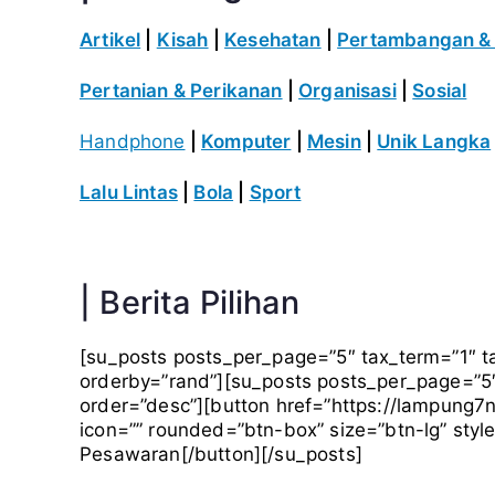
Artikel
|
Kisah
|
Kesehatan
|
Pertambangan & 
Pertanian & Perikanan
|
Organisasi
|
Sosial
Handphone
|
Komputer
|
Mesin
|
Unik Langka
Lalu Lintas
|
Bola
|
Sport
| Berita Pilihan
[su_posts posts_per_page=”5″ tax_term=”1″ ta
orderby=”rand”][su_posts posts_per_page=”5″
order=”desc”][button href=”https://lampung
icon=”” rounded=”btn-box” size=”btn-lg” style
Pesawaran[/button][/su_posts]