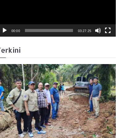
00:00
03:27:25
Terkini