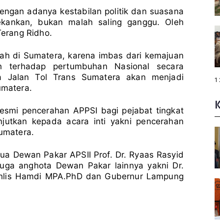
dengan adanya kestabilan politik dan suasana
ekankan, bukan malah saling ganggu. Oleh
Terang Ridho.
ah di Sumatera, karena imbas dari kemajuan
h terhadap pertumbuhan Nasional secara
ya Jalan Tol Trans Sumatera akan menjadi
P
1
a
matera.
g
e
:
smi pencerahan APPSI bagi pejabat tingkat
njutkan kepada acara inti yakni pencerahan
Sumatera.
ua Dewan Pakar APSII Prof. Dr. Ryaas Rasyid
uga anghota Dewan Pakar lainnya yakni Dr.
 Muchlis Hamdi MPA.PhD dan Gubernur Lampung