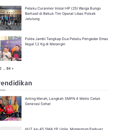
Pelaku Curanmor Inisial HP (25) Warga Bungo
Berhasil di Bekuk Tim Opsnal Libas Polsek
Jelutung
Polda Jambi Tangkap Dua Pelaku Pengedar Emas
Ilegal 1,2 Kg di Merangin
N
2
…
84
»
e
x
t
Pendidikan
Anting Merah, Langkah SMPN 4 Metro Cetak
Generasi Sehat
HUT ke-45 SMA YP Unila, Momentum Perkuat