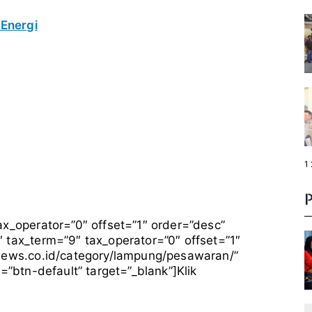
Energi
P
1
a
g
e
:
x_operator=”0″ offset=”1″ order=”desc”
 tax_term=”9″ tax_operator=”0″ offset=”1″
7news.co.id/category/lampung/pesawaran/”
=”btn-default” target=”_blank”]Klik