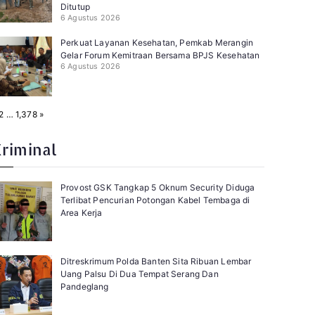
Ditutup
6 Agustus 2026
Perkuat Layanan Kesehatan, Pemkab Merangin
Gelar Forum Kemitraan Bersama BPJS Kesehatan
6 Agustus 2026
N
2
…
1,378
»
e
x
t
Kriminal
Provost GSK Tangkap 5 Oknum Security Diduga
Terlibat Pencurian Potongan Kabel Tembaga di
Area Kerja
Ditreskrimum Polda Banten Sita Ribuan Lembar
Uang Palsu Di Dua Tempat Serang Dan
Pandeglang