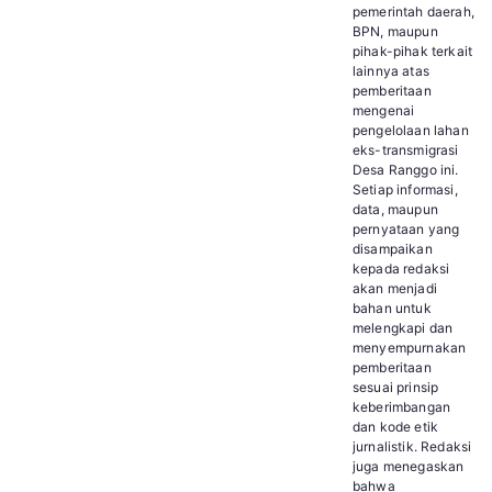
pemerintah daerah,
BPN, maupun
pihak-pihak terkait
lainnya atas
pemberitaan
mengenai
pengelolaan lahan
eks-transmigrasi
Desa Ranggo ini.
Setiap informasi,
data, maupun
pernyataan yang
disampaikan
kepada redaksi
akan menjadi
bahan untuk
melengkapi dan
menyempurnakan
pemberitaan
sesuai prinsip
keberimbangan
dan kode etik
jurnalistik. Redaksi
juga menegaskan
bahwa