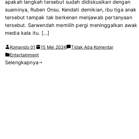
apakah langkah tersebut sudah didiskusikan dengan
suaminya, Ruben Onsu. Kendati demikian, ibu tiga anak
tersebut tampak tak berkenan menjawab pertanyaan
tersebut. Sarwendah memilih pergi meninggalkan awak
media kala itu. […]
pada
Komando 01
15 Mei 2024
Tidak Ada Komentar
Sarwendah
Entertainment
Selengkapnya
Pergi
saat
Ditanya
soal
Rumah
Tangganya
dengan
Ruben
Onsu