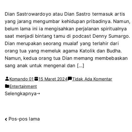
Dian Sastrowardoyo atau Dian Sastro termasuk artis
yang jarang mengumbar kehidupan pribadinya. Namun,
belum lama ini ia mengisahkan perjalanan spiritualnya
saat menjadi bintang tamu di podcast Denny Sumargo.
Dian merupakan seorang mualaf yang terlahir dari
orang tua yang memeluk agama Katolik dan Budha.
Namun, kedua orang tua Dian memang membebaskan
sang anak untuk mengenal dan […]
pada
Komando 01
15 Maret 2024
Tidak Ada Komentar
Terlahir
Entertainment
Selengkapnya
Khatolik,
Dian
Sastro
Ungkap
Pos-pos lama
Navigasi
Perjalana
Spiritualn