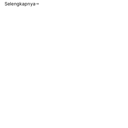
Selengkapnya
Komenta
Komika
Soal
Trotoar
Keramik,
Pemkot
Bandar
Lampun
Siapkan
Perbaik