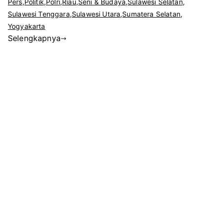
BUDA
Pers
,
Politik
,
Polri
,
Riau
,
Seni & Budaya
,
Sulawesi Selatan
,
LEBAK
Sulawesi Tenggara
,
Sulawesi Utara
,
Sumatera Selatan
,
BANT
Yogyakarta
Selengkapnya