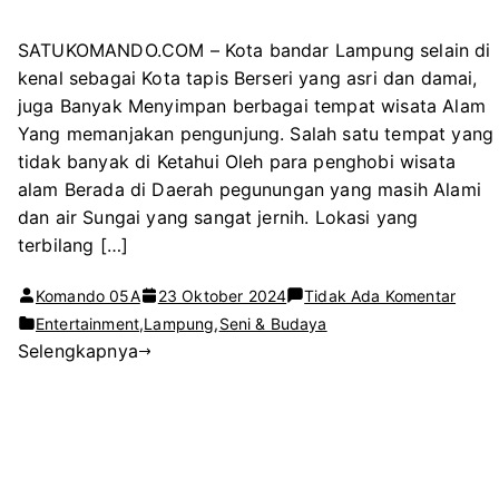
SATUKOMANDO.COM – Kota bandar Lampung selain di
kenal sebagai Kota tapis Berseri yang asri dan damai,
juga Banyak Menyimpan berbagai tempat wisata Alam
Yang memanjakan pengunjung. Salah satu tempat yang
tidak banyak di Ketahui Oleh para penghobi wisata
alam Berada di Daerah pegunungan yang masih Alami
dan air Sungai yang sangat jernih. Lokasi yang
terbilang […]
pada
Komando 05A
23 Oktober 2024
Tidak Ada Komentar
Air
Entertainment
,
Lampung
,
Seni & Budaya
Selengkapnya
Sunga
Yang
Masih
Alami
di
Pingg