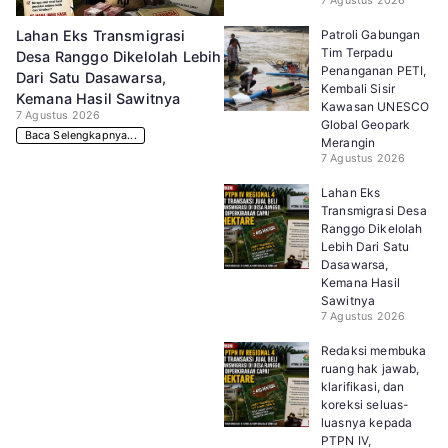
7 Agustus 2026
Patroli Gabungan
Lahan Eks Transmigrasi
Tim Terpadu
Desa Ranggo Dikelolah Lebih
Penanganan PETI,
Dari Satu Dasawarsa,
Kembali Sisir
Kemana Hasil Sawitnya
Kawasan UNESCO
7 Agustus 2026
Global Geopark
Baca Selengkapnya...
Merangin
7 Agustus 2026
Lahan Eks
Transmigrasi Desa
Ranggo Dikelolah
Lebih Dari Satu
Dasawarsa,
Kemana Hasil
Sawitnya
7 Agustus 2026
Redaksi membuka
ruang hak jawab,
klarifikasi, dan
koreksi seluas-
luasnya kepada
PTPN IV,