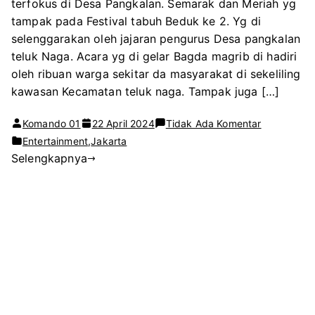
terfokus di Desa Pangkalan. Semarak dan Meriah yg
tampak pada Festival tabuh Beduk ke 2. Yg di
selenggarakan oleh jajaran pengurus Desa pangkalan
teluk Naga. Acara yg di gelar Bagda magrib di hadiri
oleh ribuan warga sekitar da masyarakat di sekeliling
kawasan Kecamatan teluk naga. Tampak juga […]
pada
Komando 01
22 April 2024
Tidak Ada Komentar
Festival
Entertainment
,
Jakarta
Selengkapnya
Tabuh
Beduk
2
Super
Meriah
dan
Semarak
di
Desa