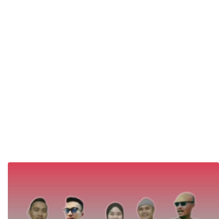
Lampu
Kuat,
Menuju
Indones
Emas
2045