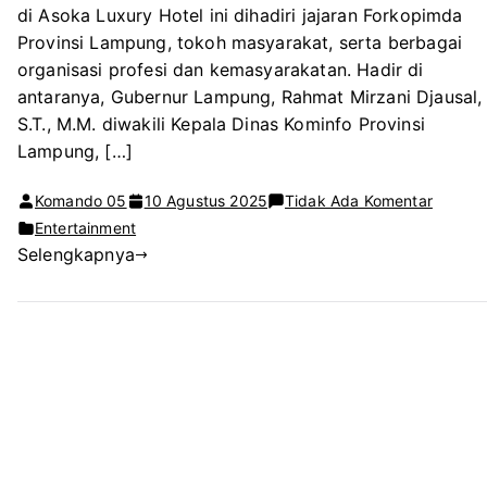
di Asoka Luxury Hotel ini dihadiri jajaran Forkopimda
Provinsi Lampung, tokoh masyarakat, serta berbagai
organisasi profesi dan kemasyarakatan. Hadir di
antaranya, Gubernur Lampung, Rahmat Mirzani Djausal,
S.T., M.M. diwakili Kepala Dinas Kominfo Provinsi
Lampung, […]
pada
Komando 05
10 Agustus 2025
Tidak Ada Komentar
Foto
Entertainment
Selengkapnya
Lampun
Rayaka
HUT
ke-
11,
Teguhk
Komitm
Sinergi
untuk