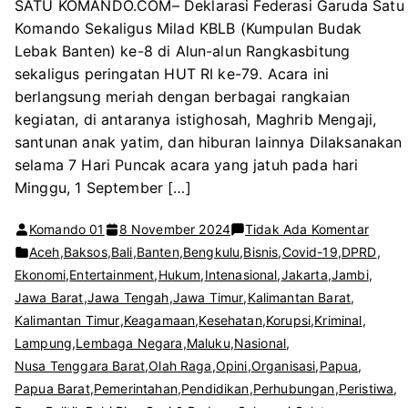
SATU KOMANDO.COM– Deklarasi Federasi Garuda Satu
Komando Sekaligus Milad KBLB (Kumpulan Budak
Lebak Banten) ke-8 di Alun-alun Rangkasbitung
sekaligus peringatan HUT RI ke-79. Acara ini
berlangsung meriah dengan berbagai rangkaian
kegiatan, di antaranya istighosah, Maghrib Mengaji,
santunan anak yatim, dan hiburan lainnya Dilaksanakan
selama 7 Hari Puncak acara yang jatuh pada hari
Minggu, 1 September […]
pada
Komando 01
8 November 2024
Tidak Ada Komentar
SILA
Aceh
,
Baksos
,
Bali
,
Banten
,
Bengkulu
,
Bisnis
,
Covid-19
,
DPRD
,
KEBA
Ekonomi
,
Entertainment
,
Hukum
,
Intenasional
,
Jakarta
,
Jambi
,
GARU
Jawa Barat
,
Jawa Tengah
,
Jawa Timur
,
Kalimantan Barat
,
SATU
Kalimantan Timur
,
Keagamaan
,
Kesehatan
,
Korupsi
,
Kriminal
,
KOMA
Lampung
,
Lembaga Negara
,
Maluku
,
Nasional
,
KUAT
Nusa Tenggara Barat
,
Olah Raga
,
Opini
,
Organisasi
,
Papua
,
BERS
Papua Barat
,
Pemerintahan
,
Pendidikan
,
Perhubungan
,
Peristiwa
,