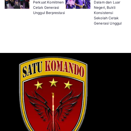
Perkuat Komitmen
Dalam dan Luar
Cetak Generasi
Negeri, Bukti
Unggul Berprestasi
Konsistensi
Sekolah Cetak
Generasi Unggul