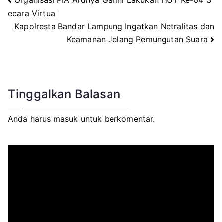
Navigasi
ecara Virtual
Kapolresta Bandar Lampung Ingatkan Netralitas dan
pos
Keamanan Jelang Pemungutan Suara
Tinggalkan Balasan
Anda harus
masuk
untuk berkomentar.
P
e
m
u
t
a
r
V
i
d
e
o