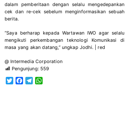
dalam pemberitaan dengan selalu mengedepankan
cek dan re-cek sebelum menginformasikan sebuah
berita.
“Saya berharap kepada Wartawan IWO agar selalu
mengikuti perkembangan teknologi Komunikasi di
masa yang akan datang,” ungkap Jodhi. | red
@ Intermedia Corporation
Pengunjung:
559
T
F
T
W
w
a
e
h
i
c
l
a
t
e
e
t
t
b
g
s
e
o
r
A
r
o
a
p