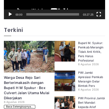
00:00
03:27:25
Terkini
Bupati M. Syukur:
Pemkab Merangin
Tidak Anti Kritik,
Pers Harus
Profesional
6 Agustus 2026
PWI Jambi
Apresiasi Pemkab
Warga Desa Rejo Sari
Merangin Gelar
Berterimakasih dengan
Bimtek Pers
Bupati H M Syukur · Box
6 Agustus 2026
Culvert Jalan Utama Mulai
Dikerjakan
PWI Provinsi Jambi
6 Agustus 2026
Beri Mandat
Baca Selengkapnya...
kepada Arief