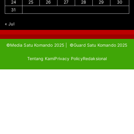
24
25
26
27
28
29
30
31
« Jul
©Media Satu Komando 2025 | ©Guard Satu Komando 2025
Tentang Kami
Privacy Policy
Redaksional