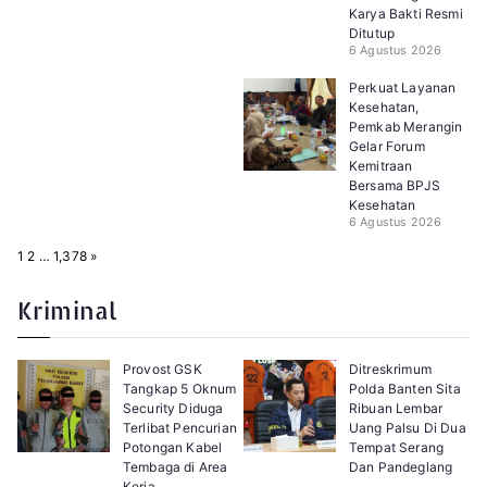
Karya Bakti Resmi
Ditutup
6 Agustus 2026
Perkuat Layanan
Kesehatan,
Pemkab Merangin
Gelar Forum
Kemitraan
Bersama BPJS
Kesehatan
6 Agustus 2026
P
N
1
2
…
1,378
»
a
e
g
x
e
t
Kriminal
:
Provost GSK
Ditreskrimum
Tangkap 5 Oknum
Polda Banten Sita
Security Diduga
Ribuan Lembar
Terlibat Pencurian
Uang Palsu Di Dua
Potongan Kabel
Tempat Serang
Tembaga di Area
Dan Pandeglang
Kerja