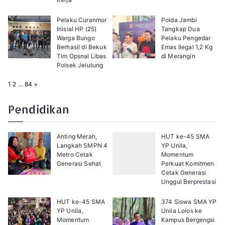
Pelaku Curanmor
Polda Jambi
Inisial HP (25)
Tangkap Dua
Warga Bungo
Pelaku Pengedar
Berhasil di Bekuk
Emas Ilegal 1,2 Kg
Tim Opsnal Libas
di Merangin
Polsek Jelutung
P
N
1
2
…
84
»
a
e
g
x
e
t
Pendidikan
:
Anting Merah,
HUT ke-45 SMA
Langkah SMPN 4
YP Unila,
Metro Cetak
Momentum
Generasi Sehat
Perkuat Komitmen
Cetak Generasi
Unggul Berprestasi
HUT ke-45 SMA
374 Siswa SMA YP
YP Unila,
Unila Lolos ke
Momentum
Kampus Bergengsi