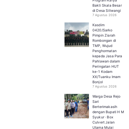
Program Karya
Bakti Skala Besar
di Desa Siliwangi
7 Agustus 2026
Kasdim
0420/Sarko
Pimpin Ziarah
Rombongan di
TMP, Wujud
Penghormatan
kepada Jasa Para
Pahlawan dalam
Peringatan HUT
ke-1 Kodam
XX/Tuanku Imam
Bonjol
7 Agustus 2026
Warga Desa Rejo
Sari
Berterimakasih
dengan Bupati H M
Syukur · Box
Culvert Jalan
Utama Mulai