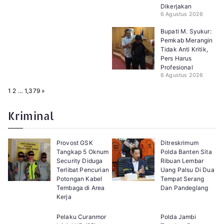
Dikerjakan
6 Agustus 2026
Bupati M. Syukur:
Pemkab Merangin
Tidak Anti Kritik,
Pers Harus
Profesional
6 Agustus 2026
P
N
1
2
…
1,379
»
a
e
g
x
e
t
Kriminal
:
Provost GSK
Ditreskrimum
Tangkap 5 Oknum
Polda Banten Sita
Security Diduga
Ribuan Lembar
Terlibat Pencurian
Uang Palsu Di Dua
Potongan Kabel
Tempat Serang
Tembaga di Area
Dan Pandeglang
Kerja
Pelaku Curanmor
Polda Jambi