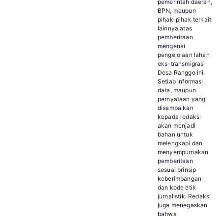
pemerintah daerah,
BPN, maupun
pihak-pihak terkait
lainnya atas
pemberitaan
mengenai
pengelolaan lahan
eks-transmigrasi
Desa Ranggo ini.
Setiap informasi,
data, maupun
pernyataan yang
disampaikan
kepada redaksi
akan menjadi
bahan untuk
melengkapi dan
menyempurnakan
pemberitaan
sesuai prinsip
keberimbangan
dan kode etik
jurnalistik. Redaksi
juga menegaskan
bahwa