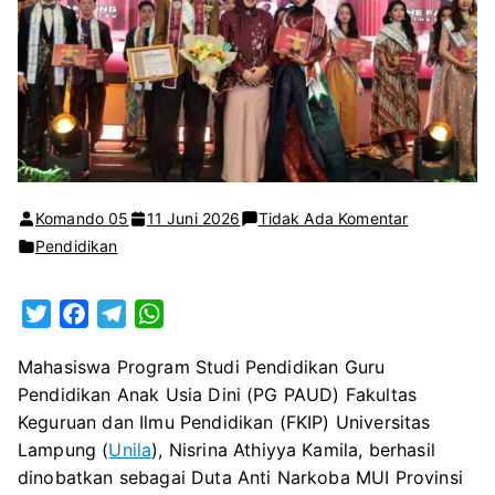
pada
Komando 05
11 Juni 2026
Tidak Ada Komentar
Mahasiswa
Pendidikan
PG
PAUD
T
F
T
W
Tingkatkan
w
a
e
h
Kesadaran
Mahasiswa Program Studi Pendidikan Guru
i
c
l
a
Generasi
Pendidikan Anak Usia Dini (PG PAUD) Fakultas
t
e
e
t
Muda
Keguruan dan Ilmu Pendidikan (FKIP) Universitas
t
b
g
s
terhadap
Lampung (
Unila
), Nisrina Athiyya Kamila, berhasil
e
o
r
A
Bahaya
dinobatkan sebagai Duta Anti Narkoba MUI Provinsi
r
o
a
p
Narkoba