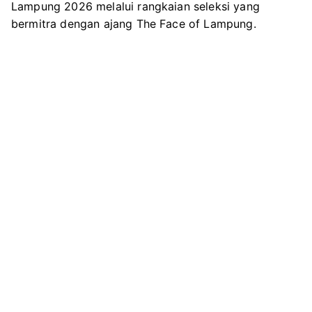
Lampung 2026 melalui rangkaian seleksi yang
k
m
p
bermitra dengan ajang The Face of Lampung.