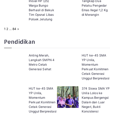
Inisial HP (25)
Tangkap Dua
Warga Bungo
Pelaku Pengedar
Berhasil di Bekuk
Emas Ilegal 1,2 Kg
Tim Opsnal Libas
di Merangin
Polsek Jelutung
P
N
1
2
…
84
»
a
e
g
x
e
t
Pendidikan
:
Anting Merah,
HUT ke-45 SMA
Langkah SMPN 4
YP Unila,
Metro Cetak
Momentum
Generasi Sehat
Perkuat Komitmen
Cetak Generasi
Unggul Berprestasi
HUT ke-45 SMA
374 Siswa SMA YP
YP Unila,
Unila Lolos ke
Momentum
Kampus Bergengsi
Perkuat Komitmen
Dalam dan Luar
Cetak Generasi
Negeri, Bukti
Unggul Berprestasi
Konsistensi