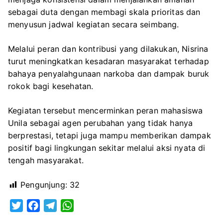
sebagai duta dengan membagi skala prioritas dan
menyusun jadwal kegiatan secara seimbang.
Melalui peran dan kontribusi yang dilakukan, Nisrina
turut meningkatkan kesadaran masyarakat terhadap
bahaya penyalahgunaan narkoba dan dampak buruk
rokok bagi kesehatan.
Kegiatan tersebut mencerminkan peran mahasiswa
Unila sebagai agen perubahan yang tidak hanya
berprestasi, tetapi juga mampu memberikan dampak
positif bagi lingkungan sekitar melalui aksi nyata di
tengah masyarakat.
Pengunjung:
32
T
F
T
W
w
a
e
h