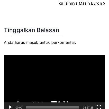
ku lainnya Masih Buron
Tinggalkan Balasan
Anda harus
masuk
untuk berkomentar.
P
e
m
u
t
a
r
V
i
d
e
o
00:00
03:27:25