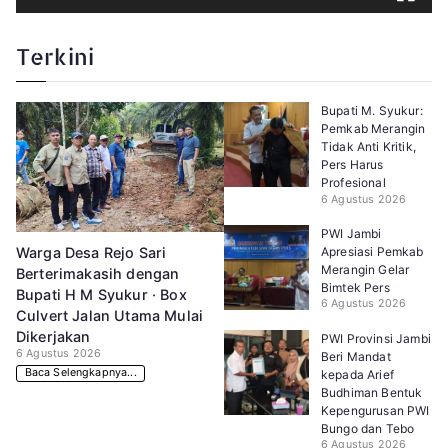
Terkini
Bupati M. Syukur:
Pemkab Merangin
Tidak Anti Kritik,
Pers Harus
Profesional
6 Agustus 2026
PWI Jambi
Apresiasi Pemkab
Warga Desa Rejo Sari
Merangin Gelar
Berterimakasih dengan
Bimtek Pers
Bupati H M Syukur · Box
6 Agustus 2026
Culvert Jalan Utama Mulai
Dikerjakan
PWI Provinsi Jambi
6 Agustus 2026
Beri Mandat
Baca Selengkapnya...
kepada Arief
Budhiman Bentuk
Kepengurusan PWI
Bungo dan Tebo
6 Agustus 2026