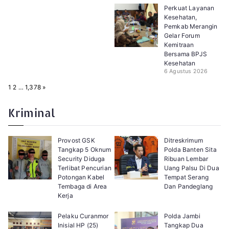
Perkuat Layanan
Kesehatan,
Pemkab Merangin
Gelar Forum
Kemitraan
Bersama BPJS
Kesehatan
6 Agustus 2026
P
N
1
2
…
1,378
»
a
e
g
x
e
t
Kriminal
:
Provost GSK
Ditreskrimum
Tangkap 5 Oknum
Polda Banten Sita
Security Diduga
Ribuan Lembar
Terlibat Pencurian
Uang Palsu Di Dua
Potongan Kabel
Tempat Serang
Tembaga di Area
Dan Pandeglang
Kerja
Pelaku Curanmor
Polda Jambi
Inisial HP (25)
Tangkap Dua