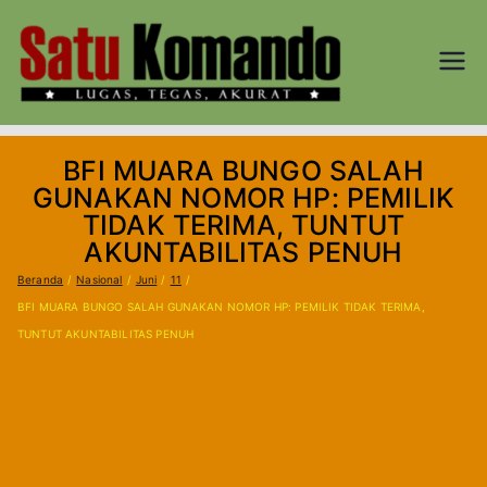
Loncat
ke
konten
SATU
Lugas, Tegas,
dan Akurat
KOM
BFI MUARA BUNGO SALAH
AND
GUNAKAN NOMOR HP: PEMILIK
TIDAK TERIMA, TUNTUT
O.CO
AKUNTABILITAS PENUH
Beranda
Nasional
Juni
11
M
BFI MUARA BUNGO SALAH GUNAKAN NOMOR HP: PEMILIK TIDAK TERIMA,
TUNTUT AKUNTABILITAS PENUH