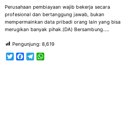
Perusahaan pembiayaan wajib bekerja secara
profesional dan bertanggung jawab, bukan
mempermainkan data pribadi orang lain yang bisa
merugikan banyak pihak.(DA) Bersambung…..
Pengunjung:
8,619
T
F
T
W
w
a
e
h
i
c
l
a
t
e
e
t
t
b
g
s
e
o
r
A
r
o
a
p
k
m
p