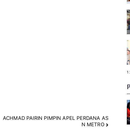
P
1
a
g
e
:
ACHMAD PAIRIN PIMPIN APEL PERDANA AS
N METRO