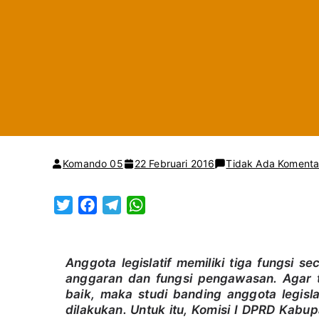
Komando 05
22 Februari 2016
Tidak Ada Komenta
T
F
T
W
w
a
e
h
i
c
l
a
t
e
e
t
Anggota legislatif memiliki tiga fungsi sec
anggaran dan fungsi pengawasan. Agar t
t
b
g
s
baik, maka studi banding anggota legisla
e
o
r
A
dilakukan. Untuk itu, Komisi I DPRD Kab
r
o
a
p