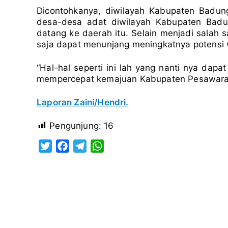
Dicontohkanya, diwilayah Kabupaten Badung
desa-desa adat diwilayah Kabupaten Badu
datang ke daerah itu. Selain menjadi salah s
saja dapat menunjang meningkatnya potensi 
“Hal-hal seperti ini lah yang nanti nya dapat
mempercepat kemajuan Kabupaten Pesawaran 
Laporan Zaini/Hendri.
Pengunjung:
16
T
F
T
W
w
a
e
h
i
c
l
a
t
e
e
t
t
b
g
s
e
o
r
A
r
o
a
p