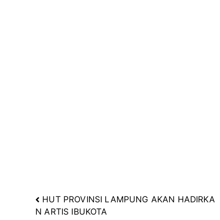
k
m
p
HUT PROVINSI LAMPUNG AKAN HADIRKA
Navigasi
N ARTIS IBUKOTA