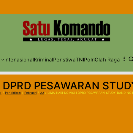
Lugas, Te
SA
Intenasional
Kriminal
Peristiwa
TNI
Polri
Olah Raga
 I DPRD PESAWARAN STUD
a
Pendidikan
Februari
22
LIMA HARI KOMISI I DPRD PESAWARAN STUDY BANDING 