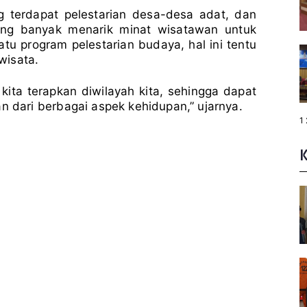
 terdapat pelestarian desa-desa adat, dan
ng banyak menarik minat wisatawan untuk
atu program pelestarian budaya, hal ini tentu
wisata.
 kita terapkan diwilayah kita, sehingga dapat
dari berbagai aspek kehidupan,” ujarnya.
P
1
a
g
e
: