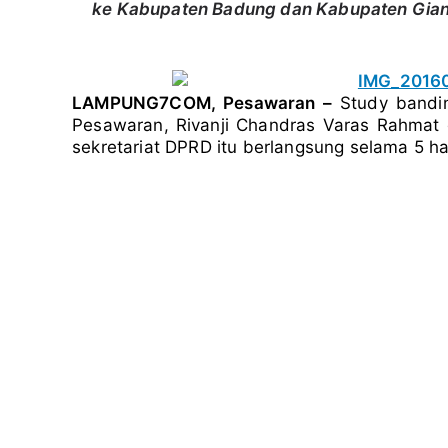
ke Kabupaten Badung dan Kabupaten Giany
k
m
p
LAMPUNG7COM, Pesawaran –
Study bandin
Pesawaran, Rivanji Chandras Varas Rahmat
sekretariat DPRD itu berlangsung selama 5 har