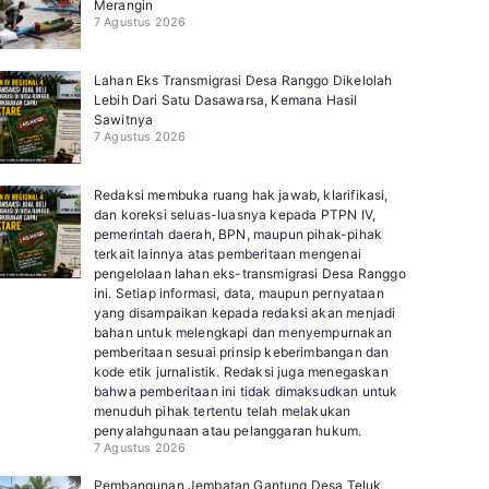
Merangin
7 Agustus 2026
Lahan Eks Transmigrasi Desa Ranggo Dikelolah
Lebih Dari Satu Dasawarsa, Kemana Hasil
Sawitnya
7 Agustus 2026
Redaksi membuka ruang hak jawab, klarifikasi,
dan koreksi seluas-luasnya kepada PTPN IV,
pemerintah daerah, BPN, maupun pihak-pihak
terkait lainnya atas pemberitaan mengenai
pengelolaan lahan eks-transmigrasi Desa Ranggo
ini. Setiap informasi, data, maupun pernyataan
yang disampaikan kepada redaksi akan menjadi
bahan untuk melengkapi dan menyempurnakan
pemberitaan sesuai prinsip keberimbangan dan
kode etik jurnalistik. Redaksi juga menegaskan
bahwa pemberitaan ini tidak dimaksudkan untuk
menuduh pihak tertentu telah melakukan
penyalahgunaan atau pelanggaran hukum.
7 Agustus 2026
Pembangunan Jembatan Gantung Desa Teluk