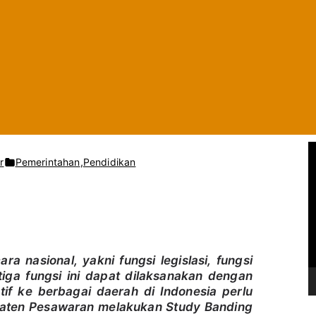
P
e
pada
r
Pemerintahan
,
Pendidikan
m
u
LIMA
t
HARI
a
r
KOMISI
V
I
i
d
DPRD
e
PESAWARAN
o
STUDY
ara nasional, yakni fungsi legislasi, fungsi
BANDING
iga fungsi ini dapat dilaksanakan dengan
KE
BALI
tif ke berbagai daerah di Indonesia perlu
upaten Pesawaran melakukan Study Banding