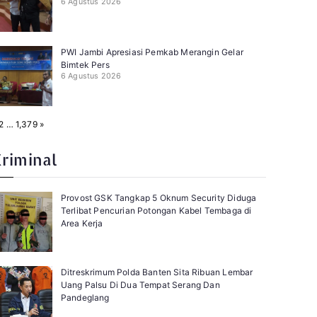
6 Agustus 2026
PWI Jambi Apresiasi Pemkab Merangin Gelar
Bimtek Pers
6 Agustus 2026
N
2
…
1,379
»
e
x
t
Kriminal
Provost GSK Tangkap 5 Oknum Security Diduga
Terlibat Pencurian Potongan Kabel Tembaga di
Area Kerja
Ditreskrimum Polda Banten Sita Ribuan Lembar
Uang Palsu Di Dua Tempat Serang Dan
Pandeglang