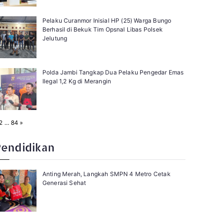
Pelaku Curanmor Inisial HP (25) Warga Bungo
Berhasil di Bekuk Tim Opsnal Libas Polsek
Jelutung
Polda Jambi Tangkap Dua Pelaku Pengedar Emas
Ilegal 1,2 Kg di Merangin
N
2
…
84
»
e
x
t
Pendidikan
Anting Merah, Langkah SMPN 4 Metro Cetak
Generasi Sehat