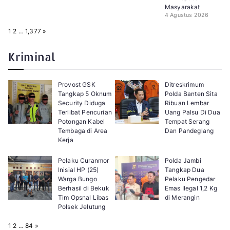
Masyarakat
4 Agustus 2026
P
N
1
2
…
1,377
»
a
e
g
x
e
t
Kriminal
:
Provost GSK
Ditreskrimum
Tangkap 5 Oknum
Polda Banten Sita
Security Diduga
Ribuan Lembar
Terlibat Pencurian
Uang Palsu Di Dua
Potongan Kabel
Tempat Serang
Tembaga di Area
Dan Pandeglang
Kerja
Pelaku Curanmor
Polda Jambi
Inisial HP (25)
Tangkap Dua
Warga Bungo
Pelaku Pengedar
Berhasil di Bekuk
Emas Ilegal 1,2 Kg
Tim Opsnal Libas
di Merangin
Polsek Jelutung
P
N
1
2
…
84
»