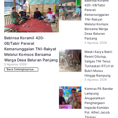
Babinsa Koramil
420-08/Tabir
Pererat
Kemanunggalan
TNI-Rakyat
Melalui Komsos
Bersama Warga
Desa Beluran
Babinsa Koramil 420-
Panjang
5 Agustus 2026
08/Tabir Pererat
Kemanunggalan TNI-Rakyat
Meski Karya Bakti
Melalui Komsos Bersama
Resmi Ditutup,
Warga Desa Beluran Panjang
Satgas TNI Terus
5 Agustus 2026
Tuntaskan RTLH di
Baca Selengkapnya...
Bukit Murau
Hingga Rampung
5 Agustus 2026
Komnas PA Bandar
Lampung
Anugerahkan
Penghargaan
kepada Kombes
Pol. Alfret Jacob
Tilukay