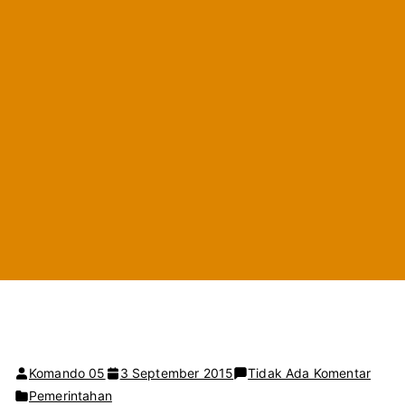
pada
Komando 05
3 September 2015
Tidak Ada Komentar
Pj.
Pemerintahan