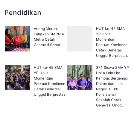
a
e
g
x
e
t
Pendidikan
:
Anting Merah,
HUT ke-45 SMA
Langkah SMPN 4
YP Unila,
Metro Cetak
Momentum
Generasi Sehat
Perkuat Komitmen
Cetak Generasi
Unggul Berprestasi
HUT ke-45 SMA
374 Siswa SMA YP
YP Unila,
Unila Lolos ke
Momentum
Kampus Bergengsi
Perkuat Komitmen
Dalam dan Luar
Cetak Generasi
Negeri, Bukti
Unggul Berprestasi
Konsistensi
Sekolah Cetak
Generasi Unggul