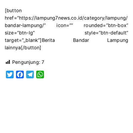
[button
href=”https://lampung7news.co.id/category/lampung/
bandar-lampung/” icon=”” rounded=”btn-box”
size=”btn-lg” style=”btn-default”
target=”_blank”]Berita Bandar Lampung
lainnya[/button]
Pengunjung:
7
T
F
T
W
w
a
e
h
i
c
l
a
t
e
e
t
t
b
g
s
e
o
r
A
r
o
a
p
k
m
p