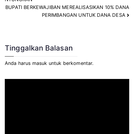
BUPATI BERKEWAJIBAN MEREALISASIKAN 10% DANA
pos
PERIMBANGAN UNTUK DANA DESA
Tinggalkan Balasan
Anda harus
masuk
untuk berkomentar.
P
e
m
u
t
a
r
V
i
d
e
o