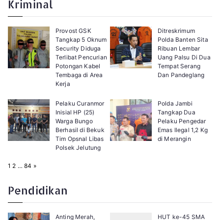
Kriminal
:
Provost GSK
Ditreskrimum
Tangkap 5 Oknum
Polda Banten Sita
Security Diduga
Ribuan Lembar
Terlibat Pencurian
Uang Palsu Di Dua
Potongan Kabel
Tempat Serang
Tembaga di Area
Dan Pandeglang
Kerja
Pelaku Curanmor
Polda Jambi
Inisial HP (25)
Tangkap Dua
Warga Bungo
Pelaku Pengedar
Berhasil di Bekuk
Emas Ilegal 1,2 Kg
Tim Opsnal Libas
di Merangin
Polsek Jelutung
P
N
1
2
…
84
»
a
e
g
x
e
t
Pendidikan
:
Anting Merah,
HUT ke-45 SMA