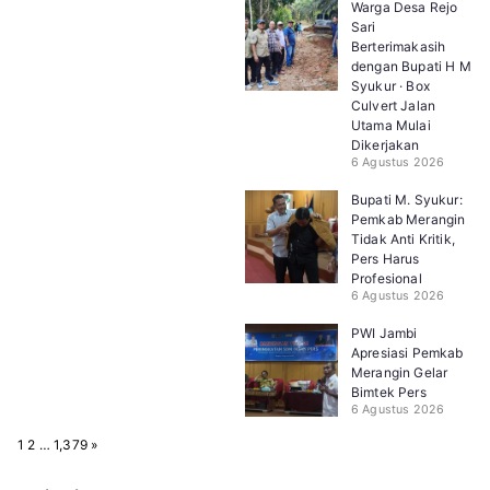
Warga Desa Rejo
Sari
Berterimakasih
dengan Bupati H M
Syukur · Box
Culvert Jalan
Utama Mulai
Dikerjakan
6 Agustus 2026
Bupati M. Syukur:
Pemkab Merangin
Tidak Anti Kritik,
Pers Harus
Profesional
6 Agustus 2026
PWI Jambi
Apresiasi Pemkab
Merangin Gelar
Bimtek Pers
6 Agustus 2026
P
N
1
2
…
1,379
»
a
e
g
x
e
t