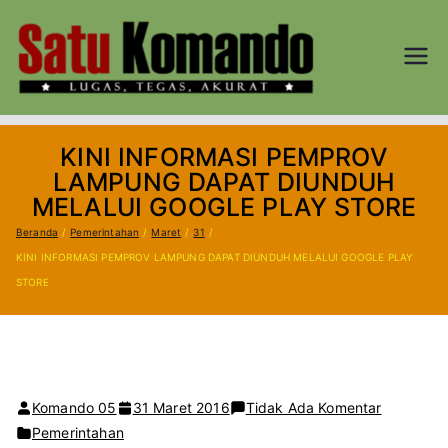
Loncat
ke
konten
SATU
Lugas, Tegas,
dan Akurat
KOM
KINI INFORMASI PEMPROV
AND
LAMPUNG DAPAT DIUNDUH
MELALUI GOOGLE PLAY STORE
O.CO
Beranda
Pemerintahan
Maret
31
KINI INFORMASI PEMPROV LAMPUNG DAPAT DIUNDUH MELALUI GOOGLE PLAY
M
STORE
pada
Komando 05
31 Maret 2016
Tidak Ada Komentar
KINI
Pemerintahan