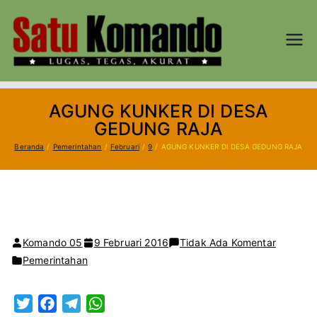
Loncat
ke
konten
SATU
Lugas, Tegas,
dan Akurat
KOM
AGUNG KUNKER DI DESA
AND
GEDUNG RAJA
Beranda
Pemerintahan
Februari
9
AGUNG KUNKER DI DESA GEDUNG RAJA
O.CO
M
pada
Komando 05
9 Februari 2016
Tidak Ada Komentar
AGUNG
Pemerintahan
KUNKER
DI
T
F
T
W
DESA