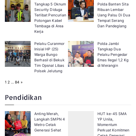
Tangkap 5 Oknum
Polda Banten Sita
Security Diduga
Ribuan Lembar
Terlibat Pencurian
Uang Palsu Di Dua
Potongan Kabel
Tempat Serang
Tembaga di Area
Dan Pandeglang
Kerja
Pelaku Curanmor
Polda Jambi
Inisial HP (25)
Tangkap Dua
Warga Bungo
Pelaku Pengedar
Berhasil di Bekuk
Emas Ilegal 1,2 Kg
Tim Opsnal Libas
di Merangin
Polsek Jelutung
P
N
1
2
…
84
»
a
e
g
x
e
t
Pendidikan
:
Anting Merah,
HUT ke-45 SMA
Langkah SMPN 4
YP Unila,
Metro Cetak
Momentum
Generasi Sehat
Perkuat Komitmen
Cetak Generasi