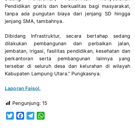
Pendidikan gratis dan berkualitas bagi masyarakat,
tanpa ada pungutan biaya dari jenjang SD hingga
jenjang SMA, tambahnya.
Dibidang Infrastruktur, secara bertahap sedang
dilakukan pembangunan dan perbaikan jalan,
jembatan, irigasi, fasilitas pendidikan, kesehatan dan
perkantoran serta pembangunan lainnya yang
tersebar di seluruh desa dan kelurahan di wilayah
Kabupaten Lampung Utara.” Pungkasnya.
Laporan Faisol.
Pengunjung:
15
T
F
T
W
w
a
e
h
i
c
l
a