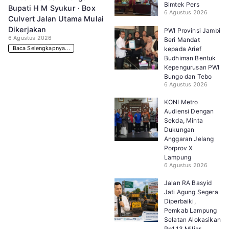
Bimtek Pers
Bupati H M Syukur · Box
6 Agustus 2026
Culvert Jalan Utama Mulai
Dikerjakan
PWI Provinsi Jambi
6 Agustus 2026
Beri Mandat
Baca Selengkapnya...
kepada Arief
Budhiman Bentuk
Kepengurusan PWI
Bungo dan Tebo
6 Agustus 2026
KONI Metro
Audiensi Dengan
Sekda, Minta
Dukungan
Anggaran Jelang
Porprov X
Lampung
6 Agustus 2026
Jalan RA Basyid
Jati Agung Segera
Diperbaiki,
Pemkab Lampung
Selatan Alokasikan
Rp1,13 Miliar