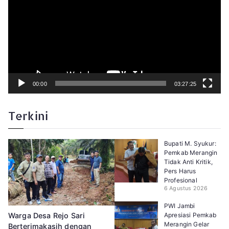
t
a
r
V
i
d
e
o
00:00
03:27:25
Terkini
Bupati M. Syukur:
Pemkab Merangin
Tidak Anti Kritik,
Pers Harus
Profesional
6 Agustus 2026
PWI Jambi
Apresiasi Pemkab
Warga Desa Rejo Sari
Merangin Gelar
Berterimakasih dengan