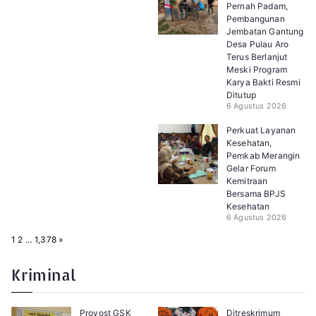
Pernah Padam,
Pembangunan
Jembatan Gantung
Desa Pulau Aro
Terus Berlanjut
Meski Program
Karya Bakti Resmi
Ditutup
6 Agustus 2026
Perkuat Layanan
Kesehatan,
Pemkab Merangin
Gelar Forum
Kemitraan
Bersama BPJS
Kesehatan
6 Agustus 2026
P
N
1
2
…
1,378
»
a
e
g
x
e
t
Kriminal
:
Provost GSK
Ditreskrimum