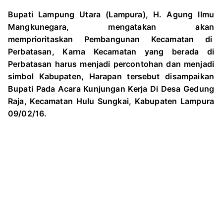
w
a
e
h
GEDUN
Bupati Lampung Utara (
Lampura
), H. Agung Ilmu
i
c
l
a
RAJA
Mangkunegara, mengatakan akan
t
e
e
t
memprioritaskan
Pembangunan Kecamatan di
t
b
g
s
Perbatasan, Karna Kecamatan yang berada di
e
o
r
A
Perbatasan harus menjadi percontohan dan menjadi
r
o
a
p
simbol Kabupaten, Harapan tersebut disampaikan
k
m
p
Bupati Pada Acara Kunjungan Kerja Di Desa Gedung
Raja, Kecamatan Hulu
Sungkai,
Kabupaten Lampura
09/02/16.