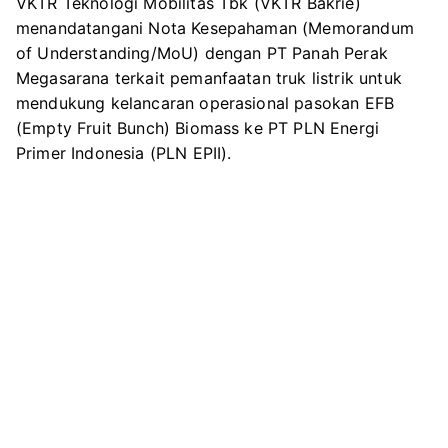
VKTR Teknologi Mobilitas Tbk (VKTR Bakrie)
t
e
e
t
Perkuat
menandatangani Nota Kesepahaman (Memorandum
t
b
g
s
Rantai
of Understanding/MoU) dengan PT Panah Perak
e
o
r
A
Pasok
Megasarana terkait pemanfaatan truk listrik untuk
r
o
a
p
Biomassa
mendukung kelancaran operasional pasokan EFB
k
m
p
Nasional
(Empty Fruit Bunch) Biomass ke PT PLN Energi
Lewat
Primer Indonesia (PLN EPII).
Pemanfaat
Truk
Listrik