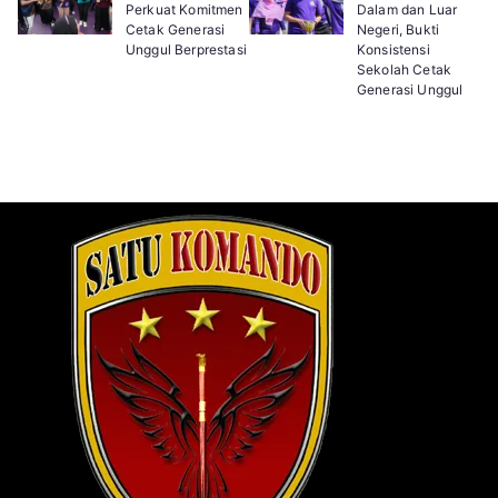
Perkuat Komitmen
Dalam dan Luar
Cetak Generasi
Negeri, Bukti
Unggul Berprestasi
Konsistensi
Sekolah Cetak
Generasi Unggul