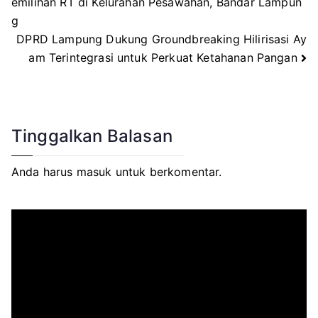
emilihan RT di Kelurahan Pesawahan, Bandar Lampun
g
pos
DPRD Lampung Dukung Groundbreaking Hilirisasi Ay
am Terintegrasi untuk Perkuat Ketahanan Pangan
Tinggalkan Balasan
Anda harus
masuk
untuk berkomentar.
P
e
m
u
t
a
r
V
i
d
e
o