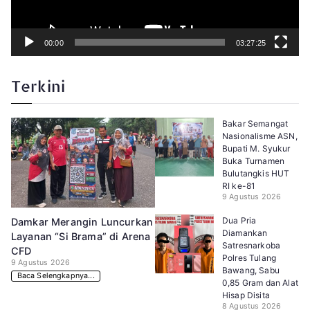
00:00
03:27:25
Terkini
Bakar Semangat
Nasionalisme ASN,
Bupati M. Syukur
Buka Turnamen
Bulutangkis HUT
RI ke-81
9 Agustus 2026
Dua Pria
Damkar Merangin Luncurkan
Diamankan
Layanan “Si Brama” di Arena
Satresnarkoba
CFD
Polres Tulang
9 Agustus 2026
Bawang, Sabu
Baca Selengkapnya...
0,85 Gram dan Alat
Hisap Disita
8 Agustus 2026