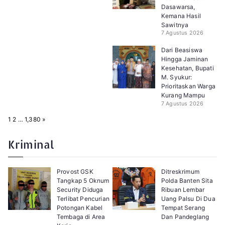
Dasawarsa,
Kemana Hasil
Sawitnya
7 Agustus 2026
Dari Beasiswa
Hingga Jaminan
Kesehatan, Bupati
M. Syukur:
Prioritaskan Warga
Kurang Mampu
7 Agustus 2026
P
N
1
2
…
1,380
»
a
e
g
x
e
t
Kriminal
:
Provost GSK
Ditreskrimum
Tangkap 5 Oknum
Polda Banten Sita
Security Diduga
Ribuan Lembar
Terlibat Pencurian
Uang Palsu Di Dua
Potongan Kabel
Tempat Serang
Tembaga di Area
Dan Pandeglang