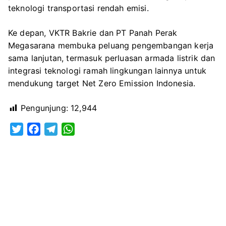
teknologi transportasi rendah emisi.
Ke depan, VKTR Bakrie dan PT Panah Perak
Megasarana membuka peluang pengembangan kerja
sama lanjutan, termasuk perluasan armada listrik dan
integrasi teknologi ramah lingkungan lainnya untuk
mendukung target Net Zero Emission Indonesia.
Pengunjung:
12,944
T
F
T
W
w
a
e
h
i
c
l
a
t
e
e
t
t
b
g
s
e
o
r
A
r
o
a
p
k
m
p