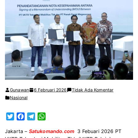
pada
Gunawan
6 Februari 2026
Tidak Ada Komentar
VKTR
Nasional
Bakrie
dan
T
F
T
W
Panah
w
a
e
h
Perak
Jakarta –
Satukomando.com
3 Febuari 2026 PT
i
c
l
a
Megasaran