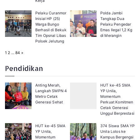
Kerja
Pelaku Curanmor
Polda Jambi
Inisial HP (25)
Tangkap Dua
Warga Bungo
Pelaku Pengedar
Berhasil di Bekuk
Emas Ilegal 1,2 Kg
Tim Opsnal Libas
di Merangin
Polsek Jelutung
P
N
1
2
…
84
»
a
e
g
x
e
t
Pendidikan
:
Anting Merah,
HUT ke-45 SMA
Langkah SMPN 4
YP Unila,
Metro Cetak
Momentum
Generasi Sehat
Perkuat Komitmen
Cetak Generasi
Unggul Berprestasi
HUT ke-45 SMA
374 Siswa SMA YP
YP Unila,
Unila Lolos ke
Momentum
Kampus Bergengsi