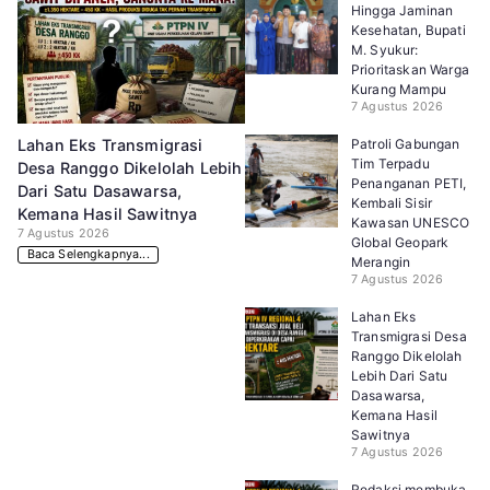
Hingga Jaminan
Kesehatan, Bupati
M. Syukur:
Prioritaskan Warga
Kurang Mampu
7 Agustus 2026
Patroli Gabungan
Lahan Eks Transmigrasi
Tim Terpadu
Desa Ranggo Dikelolah Lebih
Penanganan PETI,
Dari Satu Dasawarsa,
Kembali Sisir
Kemana Hasil Sawitnya
Kawasan UNESCO
7 Agustus 2026
Global Geopark
Baca Selengkapnya...
Merangin
7 Agustus 2026
Lahan Eks
Transmigrasi Desa
Ranggo Dikelolah
Lebih Dari Satu
Dasawarsa,
Kemana Hasil
Sawitnya
7 Agustus 2026
Redaksi membuka