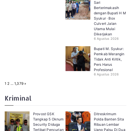
Sari
Berterimakasih
dengan Bupati H M
Syukur · Box
Culvert Jalan
Utama Mulai
Dikerjakan
6 Agustus 2026
Bupati M. Syukur:
Pemkab Merangin
Tidak Anti Kritik,
Pers Harus
Profesional
6 Agustus 2026
P
N
1
2
…
1,379
»
a
e
g
x
e
t
Kriminal
:
Provost GSK
Ditreskrimum
Tangkap 5 Oknum
Polda Banten Sita
Security Diduga
Ribuan Lembar
Terlibat Pencurian
Uang Palsu Di Dua