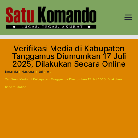
Loncat
ke
konten
SATU
Lugas, Tegas,
dan Akurat
KOM
Verifikasi Media di Kabupaten
AND
Tanggamus Diumumkan 17 Juli
2025, Dilakukan Secara Online
O.CO
Beranda
Nasional
Juli
9
Verifikasi Media di Kabupaten Tanggamus Diumumkan 17 Juli 2025, Dilakukan
M
Secara Online