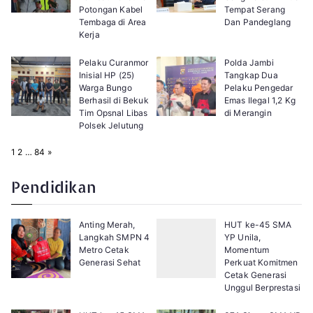
Potongan Kabel
Tempat Serang
Tembaga di Area
Dan Pandeglang
Kerja
Pelaku Curanmor
Polda Jambi
Inisial HP (25)
Tangkap Dua
Warga Bungo
Pelaku Pengedar
Berhasil di Bekuk
Emas Ilegal 1,2 Kg
Tim Opsnal Libas
di Merangin
Polsek Jelutung
P
N
1
2
…
84
»
a
e
g
x
e
t
Pendidikan
:
Anting Merah,
HUT ke-45 SMA
Langkah SMPN 4
YP Unila,
Metro Cetak
Momentum
Generasi Sehat
Perkuat Komitmen
Cetak Generasi
Unggul Berprestasi