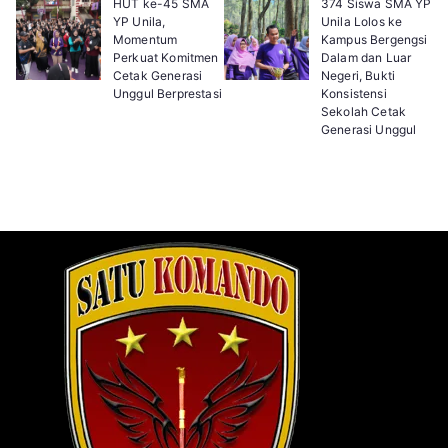
HUT ke-45 SMA
374 Siswa SMA YP
YP Unila,
Unila Lolos ke
Momentum
Kampus Bergengsi
Perkuat Komitmen
Dalam dan Luar
Cetak Generasi
Negeri, Bukti
Unggul Berprestasi
Konsistensi
Sekolah Cetak
Generasi Unggul