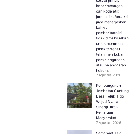
sesuai prinsip
keberimbangan
dan kode etik
jurnalistik. Redaksi
juga menegaskan
bahwa
pemberitaan ini
tidak dimaksudkan
untuk menuduh
pihak tertentu
telah melakukan
penyalahgunaan
atau pelanggaran
hukum.
7 Agustus 2026
Pembangunan
Jembatan Gantung
Desa Teluk Tigo
Wujud Nyata
Sinergi untuk
Kemajuan
Masyarakat
7 Agustus 2026
Semangat Tak