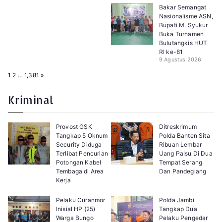
Bakar Semangat
Nasionalisme ASN,
Bupati M. Syukur
Buka Turnamen
Bulutangkis HUT
RI ke-81
9 Agustus 2026
P
N
1
2
…
1,381
»
a
e
g
x
e
t
Kriminal
:
Provost GSK
Ditreskrimum
Tangkap 5 Oknum
Polda Banten Sita
Security Diduga
Ribuan Lembar
Terlibat Pencurian
Uang Palsu Di Dua
Potongan Kabel
Tempat Serang
Tembaga di Area
Dan Pandeglang
Kerja
Pelaku Curanmor
Polda Jambi
Inisial HP (25)
Tangkap Dua
Warga Bungo
Pelaku Pengedar