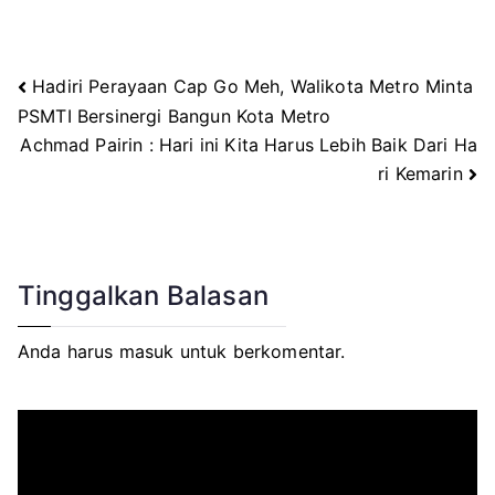
Hadiri Perayaan Cap Go Meh, Walikota Metro Minta
Navigasi
PSMTI Bersinergi Bangun Kota Metro
Achmad Pairin : Hari ini Kita Harus Lebih Baik Dari Ha
pos
ri Kemarin
Tinggalkan Balasan
Anda harus
masuk
untuk berkomentar.
P
e
m
u
t
a
r