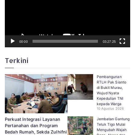
V
i
d
e
o
00:00
03:27:25
Terkini
Pembangunan
RTLH Pak Sianto
di Bukit Murau,
Wujud Nyata
Kepedulian TNI
kepada Warga
10 Agustus 2026
Jembatan Gantung
Perkuat Integrasi Layanan
Teluk Tigo Mulai
Pertanahan dan Program
Mengubah Wajah
Bedah Rumah, Sekda Zulhifni