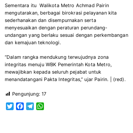
Sementara itu Walikota Metro Achmad Pairin
mengutarakan, berbagai birokrasi pelayanan kita
sederhanakan dan disempurnakan serta
menyesuaikan dengan peraturan perundang-
undangan yang berlaku sesuai dengan perkembangan
dan kemajuan teknologi.
“Dalam rangka mendukung terwujudnya zona
integritas menuju WBK Pemerintah Kota Metro,
mewajibkan kepada seluruh pejabat untuk
menandatangani Pakta Integritas,” ujar Pairin. | (red).
Pengunjung:
17
T
F
T
W
w
a
e
h
i
c
l
a
t
e
e
t