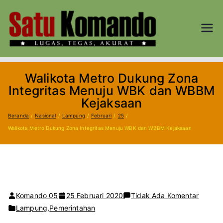
Loncat
ke
konten
SATU
Lugas, Tegas,
dan Akurat
KOM
Walikota Metro Dukung Zona
AND
Integritas Menuju WBK dan WBBM
Kejaksaan
O.CO
Beranda
Nasional
Lampung
Februari
25
Walikota Metro Dukung Zona Integritas Menuju WBK dan WBBM Kejaksaan
M
pada
Komando 05
25 Februari 2020
Tidak Ada Komentar
Walikot
Lampung
,
Pemerintahan
Metro