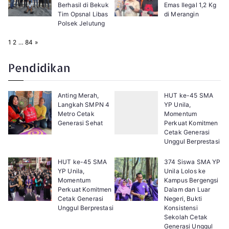
Berhasil di Bekuk
Emas Ilegal 1,2 Kg
Tim Opsnal Libas
di Merangin
Polsek Jelutung
P
N
1
2
…
84
»
a
e
g
x
e
t
Pendidikan
:
Anting Merah,
HUT ke-45 SMA
Langkah SMPN 4
YP Unila,
Metro Cetak
Momentum
Generasi Sehat
Perkuat Komitmen
Cetak Generasi
Unggul Berprestasi
HUT ke-45 SMA
374 Siswa SMA YP
YP Unila,
Unila Lolos ke
Momentum
Kampus Bergengsi
Perkuat Komitmen
Dalam dan Luar
Cetak Generasi
Negeri, Bukti
Unggul Berprestasi
Konsistensi
Sekolah Cetak
Generasi Unggul