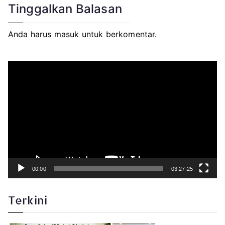
Tinggalkan Balasan
Anda harus
masuk
untuk berkomentar.
P
e
m
u
t
a
r
V
i
d
e
o
00:00
03:27:25
Terkini