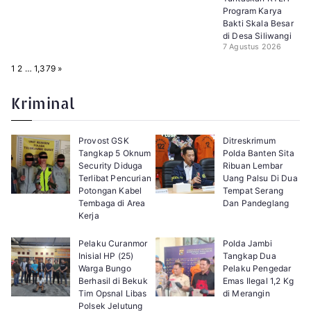
Program Karya
Bakti Skala Besar
di Desa Siliwangi
7 Agustus 2026
P
N
1
2
…
1,379
»
a
e
g
x
e
t
Kriminal
:
Provost GSK
Ditreskrimum
Tangkap 5 Oknum
Polda Banten Sita
Security Diduga
Ribuan Lembar
Terlibat Pencurian
Uang Palsu Di Dua
Potongan Kabel
Tempat Serang
Tembaga di Area
Dan Pandeglang
Kerja
Pelaku Curanmor
Polda Jambi
Inisial HP (25)
Tangkap Dua
Warga Bungo
Pelaku Pengedar
Berhasil di Bekuk
Emas Ilegal 1,2 Kg
Tim Opsnal Libas
di Merangin
Polsek Jelutung