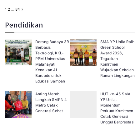
P
N
1
2
…
84
»
a
e
g
x
e
t
Pendidikan
:
Dorong Budaya 3R
SMA YP Unila Raih
Berbasis
Green School
Teknologi, KKL-
Award 2026,
PPM Universitas
Tegaskan
Malahayati
Komitmen
Kenalkan AI
Wujudkan Sekolah
Barcode untuk
Ramah Lingkungan
Edukasi Sampah
Anting Merah,
HUT ke-45 SMA
Langkah SMPN 4
YP Unila,
Metro Cetak
Momentum
Generasi Sehat
Perkuat Komitmen
Cetak Generasi
Unggul Berprestasi