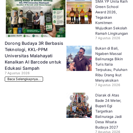
SMA YP Unila Raih
Green School
Award 2026,
Tegaskan
Komitmen
Wujudkan Sekolah
Ramah Lingkungan
7 Agustus 2026
Dorong Budaya 3R Berbasis
Bukan di Bali,
Teknologi, KKL-PPM
Ngaben Massal
Universitas Malahayati
Balinuraga Bikin
Kenalkan AI Barcode untuk
Turis Italia
Edukasi Sampah
Terpukau, Puluhan
7 Agustus 2026
Ribu Orang Ikut
Baca Selengkapnya...
Menyaksikan
7 Agustus 2026
Diarak di Atas
Bade 24 Meter,
Bupati Egi
Targetkan
Balinuraga Jadi
Desa Wisata
Budaya 2027
7 Agustus 2026