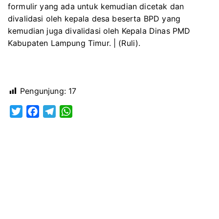
formulir yang ada untuk kemudian dicetak dan
divalidasi oleh kepala desa beserta BPD yang
kemudian juga divalidasi oleh Kepala Dinas PMD
Kabupaten Lampung Timur. | (Ruli).
Pengunjung:
17
T
F
T
W
w
a
e
h
i
c
l
a
t
e
e
t
t
b
g
s
e
o
r
A
r
o
a
p
k
m
p