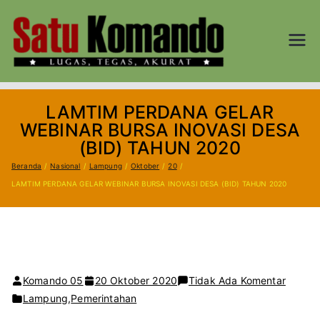
Loncat
ke
konten
SATU
Lugas, Tegas,
dan Akurat
KOM
LAMTIM PERDANA GELAR
AND
WEBINAR BURSA INOVASI DESA
(BID) TAHUN 2020
O.CO
Beranda
Nasional
Lampung
Oktober
20
LAMTIM PERDANA GELAR WEBINAR BURSA INOVASI DESA (BID) TAHUN 2020
M
pada
Komando 05
20 Oktober 2020
Tidak Ada Komentar
LAMTI
Lampung
,
Pemerintahan
PERDA