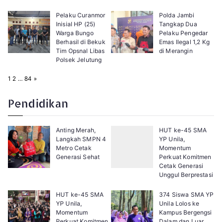
Pelaku Curanmor
Polda Jambi
Inisial HP (25)
Tangkap Dua
Warga Bungo
Pelaku Pengedar
Berhasil di Bekuk
Emas Ilegal 1,2 Kg
Tim Opsnal Libas
di Merangin
Polsek Jelutung
P
N
1
2
…
84
»
a
e
g
x
e
t
Pendidikan
:
Anting Merah,
HUT ke-45 SMA
Langkah SMPN 4
YP Unila,
Metro Cetak
Momentum
Generasi Sehat
Perkuat Komitmen
Cetak Generasi
Unggul Berprestasi
HUT ke-45 SMA
374 Siswa SMA YP
YP Unila,
Unila Lolos ke
Momentum
Kampus Bergengsi
Perkuat Komitmen
Dalam dan Luar