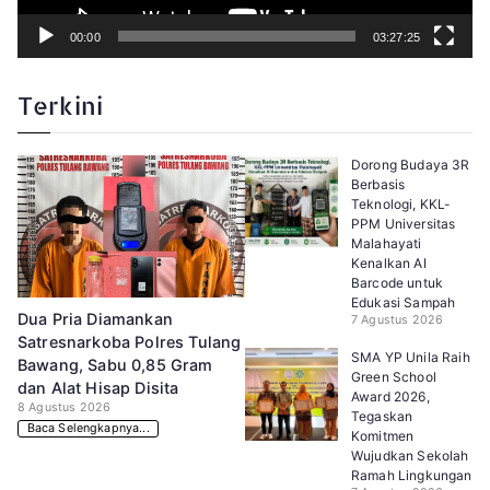
00:00
03:27:25
Terkini
Dorong Budaya 3R
Berbasis
Teknologi, KKL-
PPM Universitas
Malahayati
Kenalkan AI
Barcode untuk
Edukasi Sampah
Dua Pria Diamankan
7 Agustus 2026
Satresnarkoba Polres Tulang
SMA YP Unila Raih
Bawang, Sabu 0,85 Gram
Green School
dan Alat Hisap Disita
Award 2026,
8 Agustus 2026
Tegaskan
Baca Selengkapnya...
Komitmen
Wujudkan Sekolah
Ramah Lingkungan