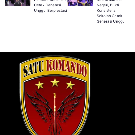
Cetak Generasi
Negeri, Bukti
Unggul Berprestasi
Konsistensi
Sekolah Cetak
Generasi Unggul