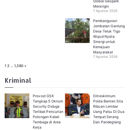
Global Geopark
Merangin
7 Agustus 2026
Pembangunan
Jembatan Gantung
Desa Teluk Tigo
Wujud Nyata
Sinergi untuk
Kemajuan
Masyarakat
7 Agustus 2026
P
N
1
2
…
1,380
»
a
e
g
x
e
t
Kriminal
:
Provost GSK
Ditreskrimum
Tangkap 5 Oknum
Polda Banten Sita
Security Diduga
Ribuan Lembar
Terlibat Pencurian
Uang Palsu Di Dua
Potongan Kabel
Tempat Serang
Tembaga di Area
Dan Pandeglang
Kerja