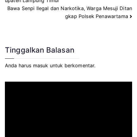
upaten Lampung Timur
pos
Bawa Senpi Ilegal dan Narkotika, Warga Mesuji Ditan
gkap Polsek Penawartama
Tinggalkan Balasan
Anda harus
masuk
untuk berkomentar.
P
e
m
u
t
a
r
V
i
d
e
o