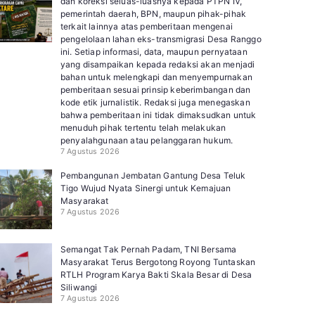
dan koreksi seluas-luasnya kepada PTPN IV,
pemerintah daerah, BPN, maupun pihak-pihak
terkait lainnya atas pemberitaan mengenai
pengelolaan lahan eks-transmigrasi Desa Ranggo
ini. Setiap informasi, data, maupun pernyataan
yang disampaikan kepada redaksi akan menjadi
bahan untuk melengkapi dan menyempurnakan
pemberitaan sesuai prinsip keberimbangan dan
kode etik jurnalistik. Redaksi juga menegaskan
bahwa pemberitaan ini tidak dimaksudkan untuk
menuduh pihak tertentu telah melakukan
penyalahgunaan atau pelanggaran hukum.
7 Agustus 2026
Pembangunan Jembatan Gantung Desa Teluk
Tigo Wujud Nyata Sinergi untuk Kemajuan
Masyarakat
7 Agustus 2026
Semangat Tak Pernah Padam, TNI Bersama
Masyarakat Terus Bergotong Royong Tuntaskan
RTLH Program Karya Bakti Skala Besar di Desa
Siliwangi
7 Agustus 2026