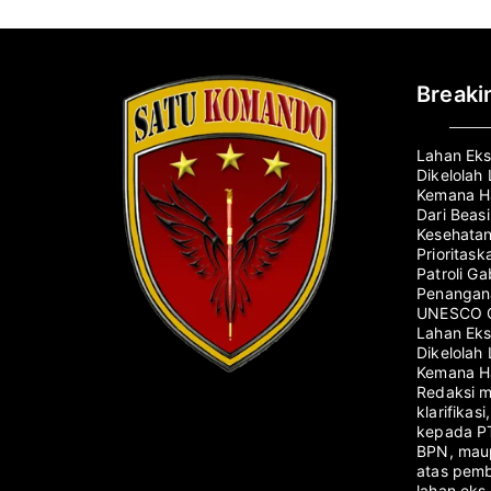
Break
Lahan Eks
Dikelolah
Kemana Ha
Dari Beas
Kesehatan
Prioritas
Patroli G
Penangana
UNESCO G
Lahan Eks
Dikelolah
Kemana Ha
Redaksi 
klarifikas
kepada PT
BPN, maup
atas pemb
lahan eks