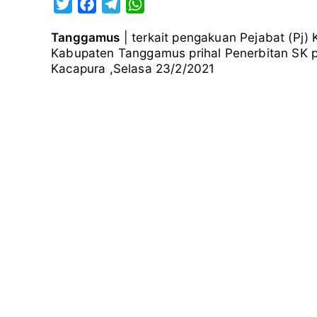
T
F
T
W
w
a
e
h
Tanggamus
| terkait pengakuan Pejabat (Pj
i
c
l
a
Kabupaten Tanggamus prihal Penerbitan SK p
t
e
e
t
Kacapura ,Selasa 23/2/2021
t
b
g
s
e
o
r
A
r
o
a
p
k
m
p