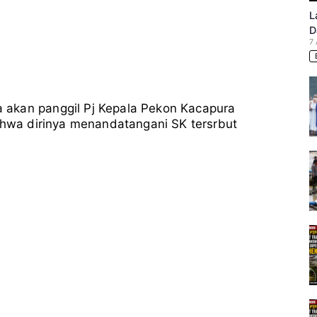
L
D
7
 akan panggil Pj Kepala Pekon Kacapura
bahwa dirinya menandatangani SK tersrbut