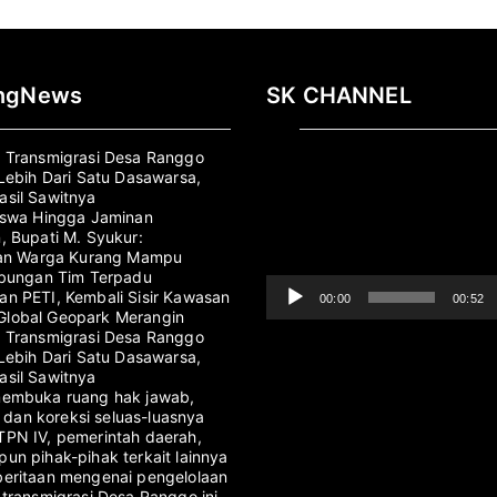
ingNews
SK CHANNEL
Pemutar
 Transmigrasi Desa Ranggo
Video
 Lebih Dari Satu Dasawarsa,
sil Sawitnya
iswa Hingga Jaminan
, Bupati M. Syukur:
kan Warga Kurang Mampu
abungan Tim Terpadu
n PETI, Kembali Sisir Kawasan
00:00
00:52
lobal Geopark Merangin
 Transmigrasi Desa Ranggo
 Lebih Dari Satu Dasawarsa,
sil Sawitnya
membuka ruang hak jawab,
i, dan koreksi seluas-luasnya
PN IV, pemerintah daerah,
un pihak-pihak terkait lainnya
eritaan mengenai pengelolaan
-transmigrasi Desa Ranggo ini.