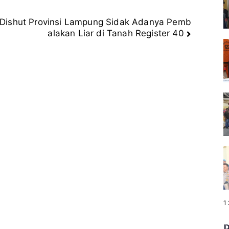
Dishut Provinsi Lampung Sidak Adanya Pemb
alakan Liar di Tanah Register 40
P
1
a
g
e
: