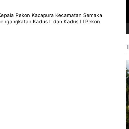
Proses
i
d
Pj.
e
Kakon
o
) Kepala Pekon Kacapura Kecamatan Semaka
Kacapura
engangkatan Kadus II dan Kadus III Pekon