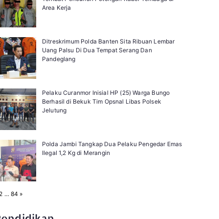
Area Kerja
Ditreskrimum Polda Banten Sita Ribuan Lembar
Uang Palsu Di Dua Tempat Serang Dan
Pandeglang
Pelaku Curanmor Inisial HP (25) Warga Bungo
Berhasil di Bekuk Tim Opsnal Libas Polsek
Jelutung
Polda Jambi Tangkap Dua Pelaku Pengedar Emas
Ilegal 1,2 Kg di Merangin
N
2
…
84
»
e
x
t
Pendidikan