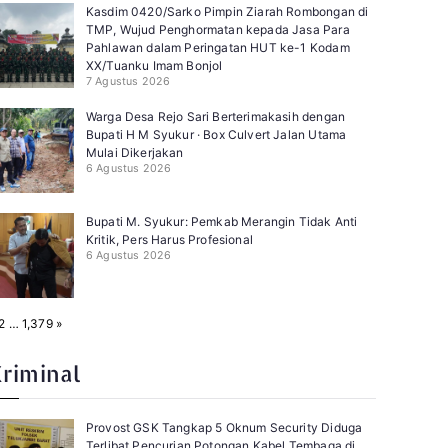
Kasdim 0420/Sarko Pimpin Ziarah Rombongan di
TMP, Wujud Penghormatan kepada Jasa Para
Pahlawan dalam Peringatan HUT ke-1 Kodam
XX/Tuanku Imam Bonjol
7 Agustus 2026
Warga Desa Rejo Sari Berterimakasih dengan
Bupati H M Syukur · Box Culvert Jalan Utama
Mulai Dikerjakan
6 Agustus 2026
Bupati M. Syukur: Pemkab Merangin Tidak Anti
Kritik, Pers Harus Profesional
6 Agustus 2026
N
2
…
1,379
»
e
x
t
Kriminal
Provost GSK Tangkap 5 Oknum Security Diduga
Terlibat Pencurian Potongan Kabel Tembaga di