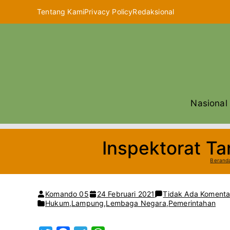
Loncat
Tentang Kami
Privacy Policy
Redaksional
ke
konten
Nasional
Inspektorat T
Berand
Komando 05
24 Februari 2021
Tidak Ada Komenta
Hukum
,
Lampung
,
Lembaga Negara
,
Pemerintahan