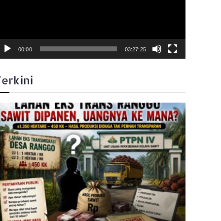
00:00
03:27:25
Terkini