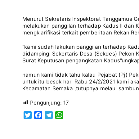
Menurut Sekretaris Inspektorat Tanggamus G
melakukan panggilan terhadap Kadus II dan K
mengklarifikasi terkait pemberitaan Rekan R
“kami sudah lakukan panggilan terhadap Kadu
didampingi Sekertaris Desa (Sekdes) Pekon 
Surat Keputusan pengangkatan Kadus”ungka
namun kami tidak tahu kalau Pejabat (Pj) Pe
untuk itu besok hari Rabu 24/2/2021 kami a
Kecamatan Semaka ,tutupnya melaui sambunga
Pengunjung:
17
T
F
T
W
w
a
e
h
i
c
l
a