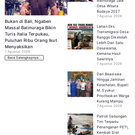
Balinuraga Jadi
Desa Wisata
Budaya 2027
7 Agustus 2026
Bukan di Bali, Ngaben
Lahan Eks
Massal Balinuraga Bikin
Transmigrasi Desa
Turis Italia Terpukau,
Ranggo Dikelolah
Puluhan Ribu Orang Ikut
Lebih Dari Satu
Menyaksikan
Dasawarsa,
7 Agustus 2026
Kemana Hasil
Baca Selengkapnya...
Sawitnya
7 Agustus 2026
Dari Beasiswa
Hingga Jaminan
Kesehatan, Bupati
M. Syukur:
Prioritaskan Warga
Kurang Mampu
7 Agustus 2026
Patroli Gabungan
Tim Terpadu
Penanganan PETI,
Kembali Sisir