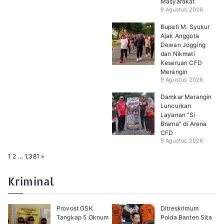
Masyarakat
9 Agustus 2026
Bupati M. Syukur
Ajak Anggota
Dewan Jogging
dan Nikmati
Keseruan CFD
Merangin
9 Agustus 2026
Damkar Merangin
Luncurkan
Layanan “Si
Brama” di Arena
CFD
9 Agustus 2026
P
N
1
2
…
1,381
»
a
e
g
x
e
t
Kriminal
:
Provost GSK
Ditreskrimum
Tangkap 5 Oknum
Polda Banten Sita