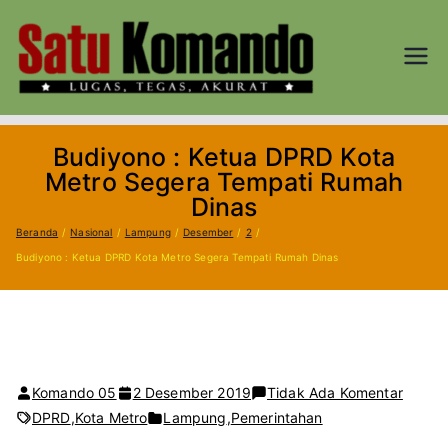
Loncat
ke
konten
SATU
Lugas, Tegas,
dan Akurat
KOM
Budiyono : Ketua DPRD Kota
AND
Metro Segera Tempati Rumah
Dinas
O.CO
Beranda
Nasional
Lampung
Desember
2
Budiyono : Ketua DPRD Kota Metro Segera Tempati Rumah Dinas
M
pada
Komando 05
2 Desember 2019
Tidak Ada Komentar
Budiy
DPRD
,
Kota Metro
Lampung
,
Pemerintahan
: