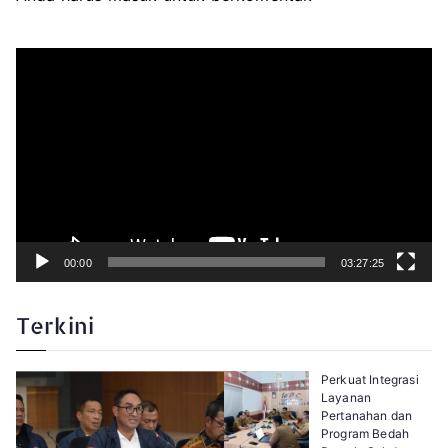
P
e
m
u
t
a
r
V
i
d
e
o
00:00
03:27:25
Terkini
Perkuat Integrasi
Layanan
Pertanahan dan
Program Bedah