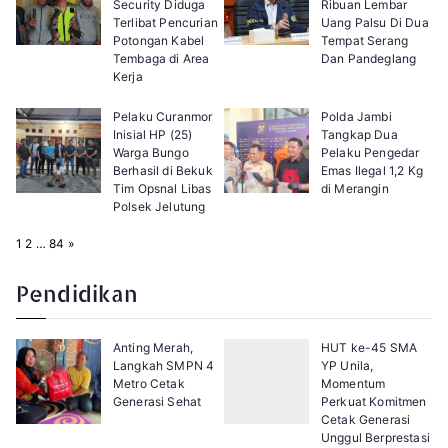
Security Diduga
Ribuan Lembar
Terlibat Pencurian
Uang Palsu Di Dua
Potongan Kabel
Tempat Serang
Tembaga di Area
Dan Pandeglang
Kerja
Pelaku Curanmor
Polda Jambi
Inisial HP (25)
Tangkap Dua
Warga Bungo
Pelaku Pengedar
Berhasil di Bekuk
Emas Ilegal 1,2 Kg
Tim Opsnal Libas
di Merangin
Polsek Jelutung
P
N
1
2
…
84
»
a
e
g
x
e
t
Pendidikan
:
Anting Merah,
HUT ke-45 SMA
Langkah SMPN 4
YP Unila,
Metro Cetak
Momentum
Generasi Sehat
Perkuat Komitmen
Cetak Generasi
Unggul Berprestasi