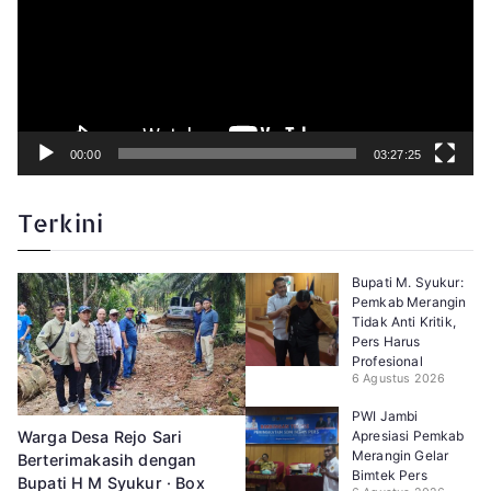
r
V
i
d
e
o
00:00
03:27:25
Terkini
Bupati M. Syukur:
Pemkab Merangin
Tidak Anti Kritik,
Pers Harus
Profesional
6 Agustus 2026
PWI Jambi
Apresiasi Pemkab
Warga Desa Rejo Sari
Merangin Gelar
Berterimakasih dengan
Bimtek Pers
Bupati H M Syukur · Box