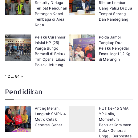
Security Diduga
Ribuan Lembar
Terlibat Pencurian
Uang Palsu Di Dua
Potongan Kabel
Tempat Serang
Tembaga di Area
Dan Pandeglang
Kerja
Pelaku Curanmor
Polda Jambi
Inisial HP (25)
Tangkap Dua
Warga Bungo
Pelaku Pengedar
Berhasil di Bekuk
Emas Ilegal 1,2 Kg
Tim Opsnal Libas
di Merangin
Polsek Jelutung
P
N
1
2
…
84
»
a
e
g
x
e
t
Pendidikan
:
Anting Merah,
HUT ke-45 SMA
Langkah SMPN 4
YP Unila,
Metro Cetak
Momentum
Generasi Sehat
Perkuat Komitmen
Cetak Generasi
Unggul Berprestasi