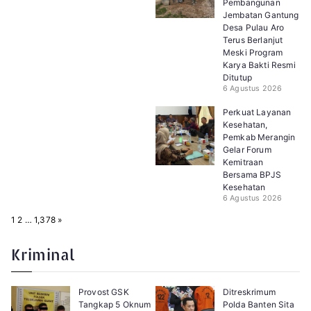
Pembangunan
Jembatan Gantung
Desa Pulau Aro
Terus Berlanjut
Meski Program
Karya Bakti Resmi
Ditutup
6 Agustus 2026
Perkuat Layanan
Kesehatan,
Pemkab Merangin
Gelar Forum
Kemitraan
Bersama BPJS
Kesehatan
6 Agustus 2026
P
N
1
2
…
1,378
»
a
e
g
x
e
t
Kriminal
:
Provost GSK
Ditreskrimum
Tangkap 5 Oknum
Polda Banten Sita