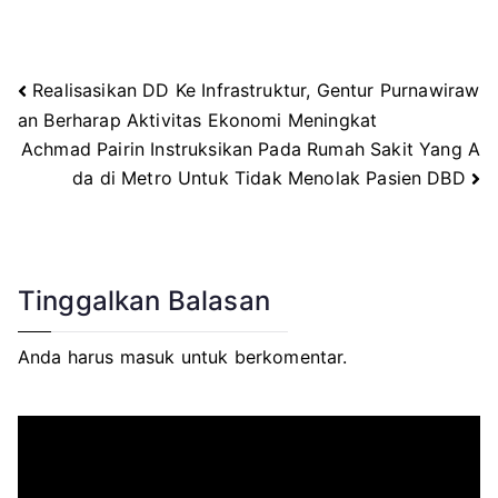
Realisasikan DD Ke Infrastruktur, Gentur Purnawiraw
Navigasi
an Berharap Aktivitas Ekonomi Meningkat
Achmad Pairin Instruksikan Pada Rumah Sakit Yang A
pos
da di Metro Untuk Tidak Menolak Pasien DBD
Tinggalkan Balasan
Anda harus
masuk
untuk berkomentar.
P
e
m
u
t
a