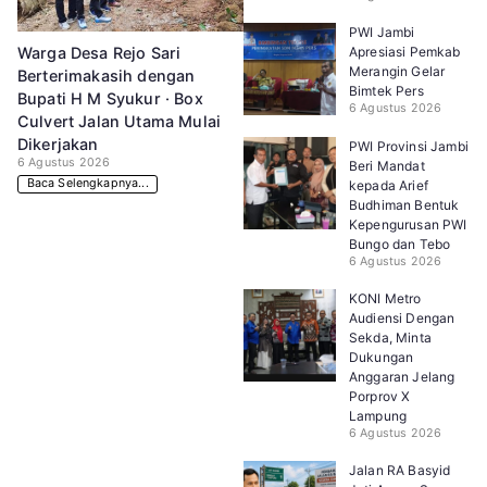
PWI Jambi
Apresiasi Pemkab
Warga Desa Rejo Sari
Merangin Gelar
Berterimakasih dengan
Bimtek Pers
Bupati H M Syukur · Box
6 Agustus 2026
Culvert Jalan Utama Mulai
Dikerjakan
PWI Provinsi Jambi
6 Agustus 2026
Beri Mandat
Baca Selengkapnya...
kepada Arief
Budhiman Bentuk
Kepengurusan PWI
Bungo dan Tebo
6 Agustus 2026
KONI Metro
Audiensi Dengan
Sekda, Minta
Dukungan
Anggaran Jelang
Porprov X
Lampung
6 Agustus 2026
Jalan RA Basyid