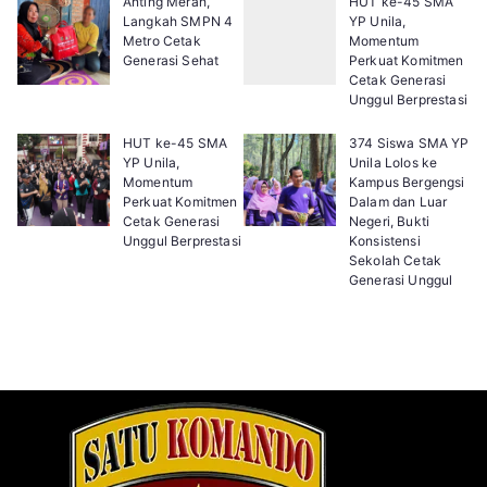
Anting Merah,
HUT ke-45 SMA
Langkah SMPN 4
YP Unila,
Metro Cetak
Momentum
Generasi Sehat
Perkuat Komitmen
Cetak Generasi
Unggul Berprestasi
HUT ke-45 SMA
374 Siswa SMA YP
YP Unila,
Unila Lolos ke
Momentum
Kampus Bergengsi
Perkuat Komitmen
Dalam dan Luar
Cetak Generasi
Negeri, Bukti
Unggul Berprestasi
Konsistensi
Sekolah Cetak
Generasi Unggul