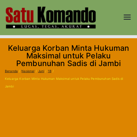
Loncat
ke
konten
SATU
Lugas, Tegas,
dan Akurat
KOM
Keluarga Korban Minta Hukuman
AND
Maksimal untuk Pelaku
Pembunuhan Sadis di Jambi
O.CO
Beranda
Nasional
Juni
18
Keluarga Korban Minta Hukuman Maksimal untuk Pelaku Pembunuhan Sadis di
M
Jambi