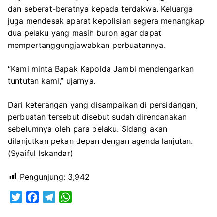
dan seberat-beratnya kepada terdakwa. Keluarga
juga mendesak aparat kepolisian segera menangkap
dua pelaku yang masih buron agar dapat
mempertanggungjawabkan perbuatannya.
“Kami minta Bapak Kapolda Jambi mendengarkan
tuntutan kami,” ujarnya.
Dari keterangan yang disampaikan di persidangan,
perbuatan tersebut disebut sudah direncanakan
sebelumnya oleh para pelaku. Sidang akan
dilanjutkan pekan depan dengan agenda lanjutan.
(Syaiful Iskandar)
Pengunjung:
3,942
T
F
T
W
w
a
e
h