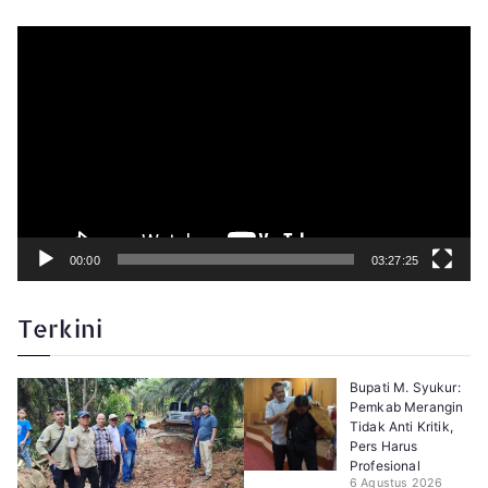
P
e
m
u
t
a
r
V
i
d
e
o
00:00
03:27:25
Terkini
Bupati M. Syukur:
Pemkab Merangin
Tidak Anti Kritik,
Pers Harus
Profesional
6 Agustus 2026