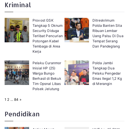
e
t
Kriminal
:
Provost GSK
Ditreskrimum
Tangkap 5 Oknum
Polda Banten Sita
Security Diduga
Ribuan Lembar
Terlibat Pencurian
Uang Palsu Di Dua
Potongan Kabel
Tempat Serang
Tembaga di Area
Dan Pandeglang
Kerja
Pelaku Curanmor
Polda Jambi
Inisial HP (25)
Tangkap Dua
Warga Bungo
Pelaku Pengedar
Berhasil di Bekuk
Emas Ilegal 1,2 Kg
Tim Opsnal Libas
di Merangin
Polsek Jelutung
P
N
1
2
…
84
»
a
e
g
x
e
t
Pendidikan
: