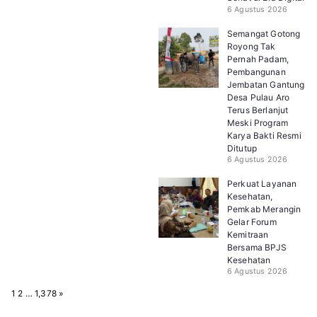
6 Agustus 2026
Semangat Gotong
Royong Tak
Pernah Padam,
Pembangunan
Jembatan Gantung
Desa Pulau Aro
Terus Berlanjut
Meski Program
Karya Bakti Resmi
Ditutup
6 Agustus 2026
Perkuat Layanan
Kesehatan,
Pemkab Merangin
Gelar Forum
Kemitraan
Bersama BPJS
Kesehatan
6 Agustus 2026
P
N
1
2
…
1,378
»
a
e
g
x