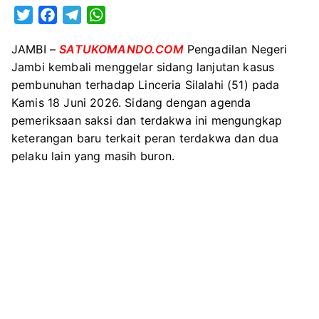
Korban
T
F
T
W
Minta
w
a
e
h
Hukuman
JAMBI –
SATUKOMANDO.COM
Pengadilan Negeri
i
c
l
a
Maksimal
Jambi kembali menggelar sidang lanjutan kasus
t
e
e
t
untuk
pembunuhan terhadap Linceria Silalahi (51) pada
t
b
g
s
Pelaku
Kamis 18 Juni 2026. Sidang dengan agenda
e
o
r
A
Pembunuhan
pemeriksaan saksi dan terdakwa ini mengungkap
r
o
a
p
Sadis
keterangan baru terkait peran terdakwa dan dua
k
m
p
di
pelaku lain yang masih buron.
Jambi