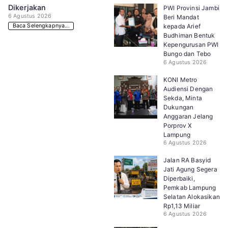
Dikerjakan
PWI Provinsi Jambi
6 Agustus 2026
Beri Mandat
Baca Selengkapnya...
kepada Arief
Budhiman Bentuk
Kepengurusan PWI
Bungo dan Tebo
6 Agustus 2026
KONI Metro
Audiensi Dengan
Sekda, Minta
Dukungan
Anggaran Jelang
Porprov X
Lampung
6 Agustus 2026
Jalan RA Basyid
Jati Agung Segera
Diperbaiki,
Pemkab Lampung
Selatan Alokasikan
Rp1,13 Miliar
6 Agustus 2026