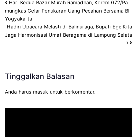
Hari Kedua Bazar Murah Ramadhan, Korem 072/Pa
Navigasi
mungkas Gelar Penukaran Uang Pecahan Bersama BI
Yogyakarta
pos
Hadiri Upacara Melasti di Balinuraga, Bupati Egi: Kita
Jaga Harmonisasi Umat Beragama di Lampung Selata
n
Tinggalkan Balasan
Anda harus
masuk
untuk berkomentar.
P
e
m
u
t
a
r
V