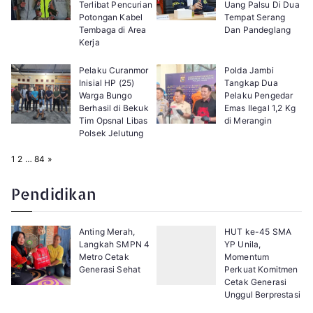
Terlibat Pencurian
Uang Palsu Di Dua
Potongan Kabel
Tempat Serang
Tembaga di Area
Dan Pandeglang
Kerja
Pelaku Curanmor
Polda Jambi
Inisial HP (25)
Tangkap Dua
Warga Bungo
Pelaku Pengedar
Berhasil di Bekuk
Emas Ilegal 1,2 Kg
Tim Opsnal Libas
di Merangin
Polsek Jelutung
P
N
1
2
…
84
»
a
e
g
x
e
t
Pendidikan
:
Anting Merah,
HUT ke-45 SMA
Langkah SMPN 4
YP Unila,
Metro Cetak
Momentum
Generasi Sehat
Perkuat Komitmen
Cetak Generasi
Unggul Berprestasi