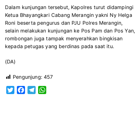
Dalam kunjungan tersebut, Kapolres turut didampingi
Ketua Bhayangkari Cabang Merangin yakni Ny Helga
Roni beserta pengurus dan PJU Polres Merangin,
selain melakukan kunjungan ke Pos Pam dan Pos Yan,
rombongan juga tampak menyerahkan bingkisan
kepada petugas yang berdinas pada saat itu.
(DA)
Pengunjung:
457
T
F
T
W
w
a
e
h
i
c
l
a
t
e
e
t
t
b
g
s
e
o
r
A
r
o
a
p