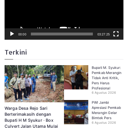
i
d
e
o
00:00
03:27:25
Terkini
Bupati M. Syukur:
Pemkab Merangin
Tidak Anti Kritik,
Pers Harus
Profesional
6 Agustus 2026
PWI Jambi
Apresiasi Pemkab
Warga Desa Rejo Sari
Merangin Gelar
Berterimakasih dengan
Bimtek Pers
Bupati H M Syukur · Box
6 Agustus 2026
Culvert Jalan Utama Mulai