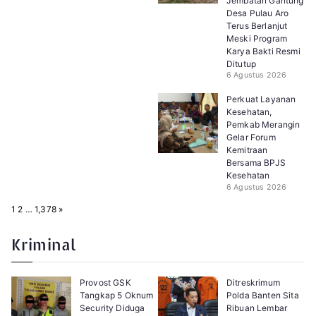
Jembatan Gantung
Desa Pulau Aro
Terus Berlanjut
Meski Program
Karya Bakti Resmi
Ditutup
6 Agustus 2026
Perkuat Layanan
Kesehatan,
Pemkab Merangin
Gelar Forum
Kemitraan
Bersama BPJS
Kesehatan
6 Agustus 2026
P
N
1
2
…
1,378
»
a
e
g
x
e
t
Kriminal
:
Provost GSK
Ditreskrimum
Tangkap 5 Oknum
Polda Banten Sita
Security Diduga
Ribuan Lembar