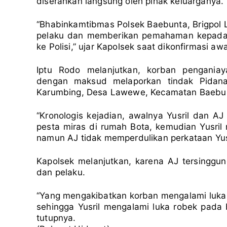
diserahkan langsung oleh pihak keluarganya.
“Bhabinkamtibmas Polsek Baebunta, Brigpol 
pelaku dan memberikan pemahaman kepada p
ke Polisi,” ujar Kapolsek saat dikonfirmasi a
Iptu Rodo melanjutkan, korban penganiay
dengan maksud melaporkan tindak Pidana
Karumbing, Desa Lawewe, Kecamatan Baebunt
“Kronologis kejadian, awalnya Yusril dan 
pesta miras di rumah Bota, kemudian Yusril
namun AJ tidak memperdulikan perkataan Yusr
Kapolsek melanjutkan, karena AJ tersinggung
dan pelaku.
“Yang mengakibatkan korban mengalami luka di
sehingga Yusril mengalami luka robek pada b
tutupnya.