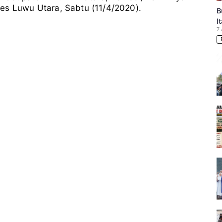
es Luwu Utara, Sabtu (11/4/2020).
B
I
7