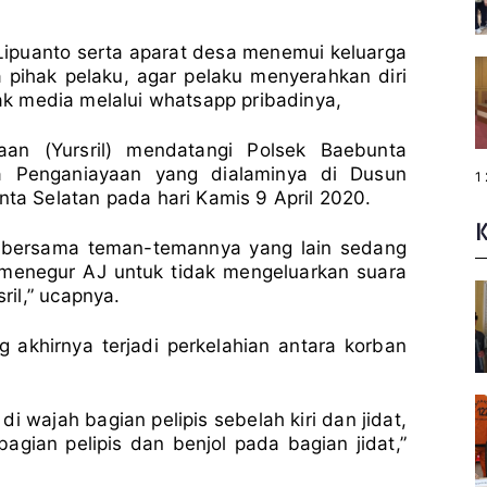
Lipuanto serta aparat desa menemui keluarga
ihak pelaku, agar pelaku menyerahkan diri
wak media melalui whatsapp pribadinya,
aan (Yursril) mendatangi Polsek Baebunta
 Penganiayaan yang dialaminya di Dusun
P
1
a
a Selatan pada hari Kamis 9 April 2020.
g
e
:
AJ bersama teman-temannya yang lain sedang
 menegur AJ untuk tidak mengeluarkan suara
il,” ucapnya.
 akhirnya terjadi perkelahian antara korban
 wajah bagian pelipis sebelah kiri dan jidat,
agian pelipis dan benjol pada bagian jidat,”