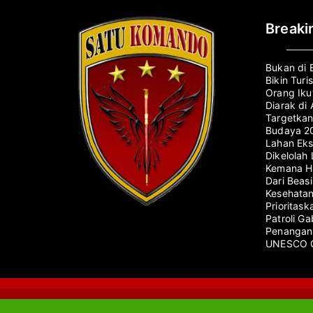
Break
Bukan di 
Bikin Turi
Orang Iku
Diarak di 
Targetkan
Budaya 2
Lahan Eks
Dikelolah
Kemana Ha
Dari Beas
Kesehatan
Prioritas
Patroli G
Penangana
UNESCO G