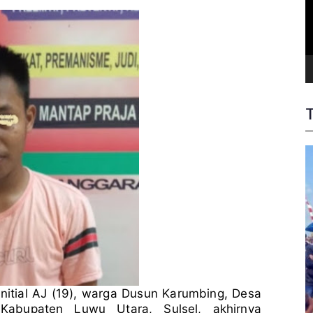
i
atan
d
nyerahkan
e
o
si
nitial AJ (19), warga Dusun Karumbing, Desa
abupaten Luwu Utara, Sulsel, akhirnya