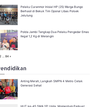
Pelaku Curanmor Inisial HP (25) Warga Bungo
Berhasil di Bekuk Tim Opsnal Libas Polsek
Jelutung
Polda Jambi Tangkap Dua Pelaku Pengedar Emas
Ilegal 1,2 Kg di Merangin
N
2
…
84
»
e
x
t
Pendidikan
Anting Merah, Langkah SMPN 4 Metro Cetak
Generasi Sehat
HUT ke-45 SMA YP Unila, Momentum Perkuat