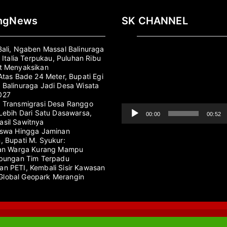
ingNews
SK CHANNEL
Pemutar
Bali, Ngaben Massal Balinuraga
Video
s Italia Terpukau, Puluhan Ribu
t Menyaksikan
Atas Bade 24 Meter, Bupati Egi
 Balinuraga Jadi Desa Wisata
027
 Transmigrasi Desa Ranggo
 Lebih Dari Satu Dasawarsa,
00:00
00:52
sil Sawitnya
iswa Hingga Jaminan
, Bupati M. Syukur:
kan Warga Kurang Mampu
abungan Tim Terpadu
n PETI, Kembali Sisir Kawasan
lobal Geopark Merangin