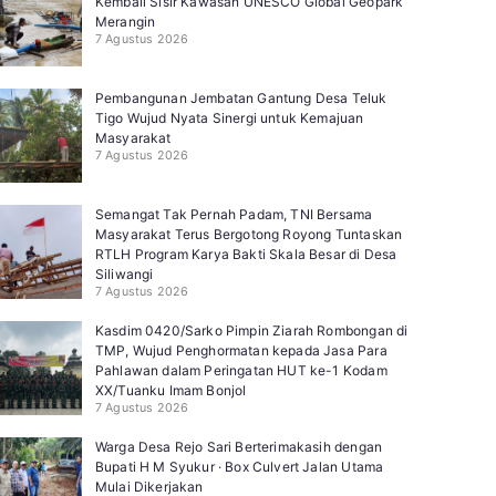
Kembali Sisir Kawasan UNESCO Global Geopark
Merangin
7 Agustus 2026
Pembangunan Jembatan Gantung Desa Teluk
Tigo Wujud Nyata Sinergi untuk Kemajuan
Masyarakat
7 Agustus 2026
Semangat Tak Pernah Padam, TNI Bersama
Masyarakat Terus Bergotong Royong Tuntaskan
RTLH Program Karya Bakti Skala Besar di Desa
Siliwangi
7 Agustus 2026
Kasdim 0420/Sarko Pimpin Ziarah Rombongan di
TMP, Wujud Penghormatan kepada Jasa Para
Pahlawan dalam Peringatan HUT ke-1 Kodam
XX/Tuanku Imam Bonjol
7 Agustus 2026
Warga Desa Rejo Sari Berterimakasih dengan
Bupati H M Syukur · Box Culvert Jalan Utama
Mulai Dikerjakan