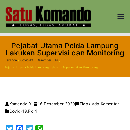
Loncat
ke
konten
SATU
Lugas, Tegas,
dan Akurat
KOM
Pejabat Utama Polda Lampung
AND
Lakukan Supervisi dan Monitoring
Beranda
Covid-19
Desember
16
O.CO
Pejabat Utama Polda Lampung Lakukan Supervisi dan Monitoring
M
pada
Komando 01
16 Desember 2020
Tidak Ada Komentar
Pejab
Covid-19
,
Polri
Utam
Polda
T
F
T
W