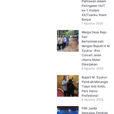
Pahlawan dalam
Peringatan HUT
ke-1 Kodam
XX/Tuanku Imam
Bonjol
7 Agustus 2026
Warga Desa Rejo
Sari
Berterimakasih
dengan Bupati H M
Syukur · Box
Culvert Jalan
Utama Mulai
Dikerjakan
6 Agustus 2026
Bupati M. Syukur:
Pemkab Merangin
Tidak Anti Kritik,
Pers Harus
Profesional
6 Agustus 2026
PWI Jambi
Apresiasi Pemkab