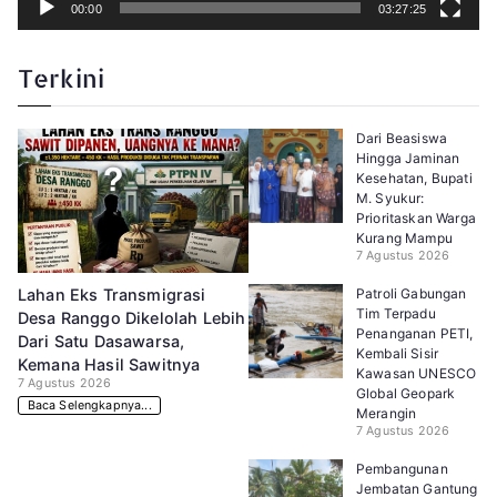
00:00
03:27:25
Terkini
Dari Beasiswa
Hingga Jaminan
Kesehatan, Bupati
M. Syukur:
Prioritaskan Warga
Kurang Mampu
7 Agustus 2026
Patroli Gabungan
Lahan Eks Transmigrasi
Tim Terpadu
Desa Ranggo Dikelolah Lebih
Penanganan PETI,
Dari Satu Dasawarsa,
Kembali Sisir
Kemana Hasil Sawitnya
Kawasan UNESCO
7 Agustus 2026
Global Geopark
Baca Selengkapnya...
Merangin
7 Agustus 2026
Pembangunan
Jembatan Gantung