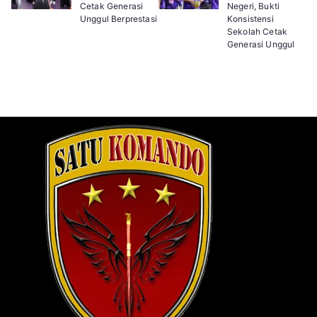
Cetak Generasi
Negeri, Bukti
Unggul Berprestasi
Konsistensi
Sekolah Cetak
Generasi Unggul