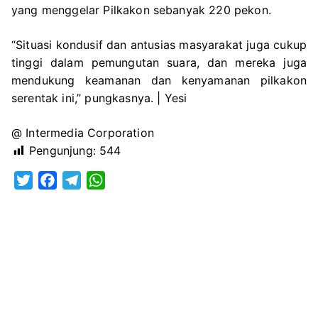
yang menggelar Pilkakon sebanyak 220 pekon.
“Situasi kondusif dan antusias masyarakat juga cukup
tinggi dalam pemungutan suara, dan mereka juga
mendukung keamanan dan kenyamanan pilkakon
serentak ini,” pungkasnya. | Yesi
@ Intermedia Corporation
Pengunjung:
544
T
F
T
W
w
a
e
h
i
c
l
a
t
e
e
t
t
b
g
s
e
o
r
A
r
o
a
p
k
m
p