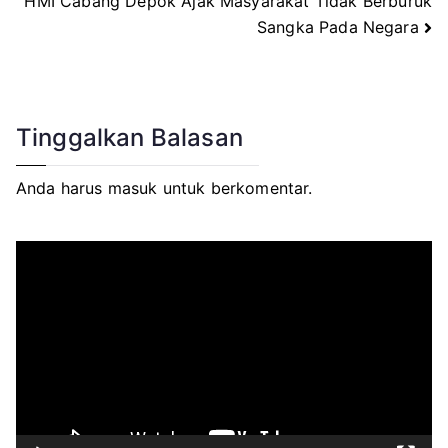
HMI Cabang Depok Ajak Masyarakat Tidak Berburuk
Sangka Pada Negara
pos
Tinggalkan Balasan
Anda harus
masuk
untuk berkomentar.
P
e
m
u
t
a
r
V
i
d
e
o