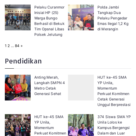
Pelaku Curanmor
Polda Jambi
Inisial HP (25)
Tangkap Dua
Warga Bungo
Pelaku Pengedar
Berhasil di Bekuk
Emas Ilegal 1,2 Kg
Tim Opsnal Libas
di Merangin
Polsek Jelutung
P
N
1
2
…
84
»
a
e
g
x
e
t
Pendidikan
:
Anting Merah,
HUT ke-45 SMA
Langkah SMPN 4
YP Unila,
Metro Cetak
Momentum
Generasi Sehat
Perkuat Komitmen
Cetak Generasi
Unggul Berprestasi
HUT ke-45 SMA
374 Siswa SMA YP
YP Unila,
Unila Lolos ke
Momentum
Kampus Bergengsi
Perkuat Komitmen
Dalam dan Luar