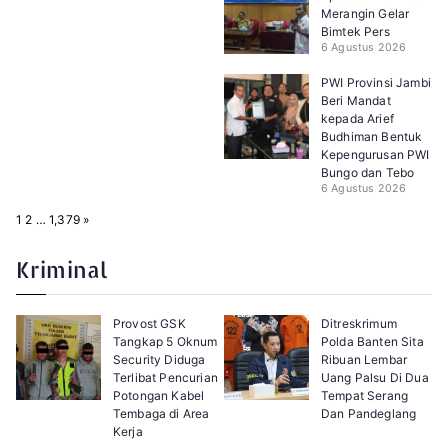
Merangin Gelar
Bimtek Pers
6 Agustus 2026
PWI Provinsi Jambi
Beri Mandat
kepada Arief
Budhiman Bentuk
Kepengurusan PWI
Bungo dan Tebo
6 Agustus 2026
P
N
1
2
…
1,379
»
a
e
g
x
e
t
Kriminal
:
Provost GSK
Ditreskrimum
Tangkap 5 Oknum
Polda Banten Sita
Security Diduga
Ribuan Lembar
Terlibat Pencurian
Uang Palsu Di Dua
Potongan Kabel
Tempat Serang
Tembaga di Area
Dan Pandeglang
Kerja