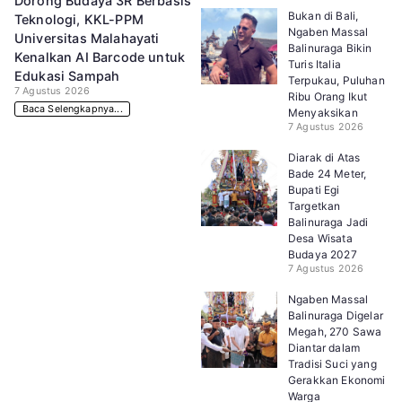
Dorong Budaya 3R Berbasis
Bukan di Bali,
Teknologi, KKL-PPM
Ngaben Massal
Universitas Malahayati
Balinuraga Bikin
Kenalkan AI Barcode untuk
Turis Italia
Edukasi Sampah
Terpukau, Puluhan
7 Agustus 2026
Ribu Orang Ikut
Baca Selengkapnya...
Menyaksikan
7 Agustus 2026
Diarak di Atas
Bade 24 Meter,
Bupati Egi
Targetkan
Balinuraga Jadi
Desa Wisata
Budaya 2027
7 Agustus 2026
Ngaben Massal
Balinuraga Digelar
Megah, 270 Sawa
Diantar dalam
Tradisi Suci yang
Gerakkan Ekonomi
Warga