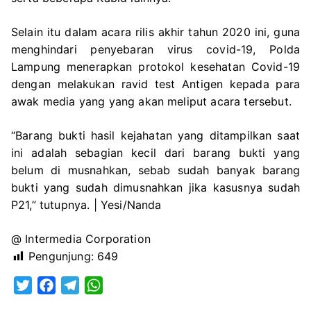
Selain itu dalam acara rilis akhir tahun 2020 ini, guna
menghindari penyebaran virus covid-19, Polda
Lampung menerapkan protokol kesehatan Covid-19
dengan melakukan ravid test Antigen kepada para
awak media yang yang akan meliput acara tersebut.
“Barang bukti hasil kejahatan yang ditampilkan saat
ini adalah sebagian kecil dari barang bukti yang
belum di musnahkan, sebab sudah banyak barang
bukti yang sudah dimusnahkan jika kasusnya sudah
P21,” tutupnya. | Yesi/Nanda
@ Intermedia Corporation
Pengunjung:
649
T
F
T
W
w
a
e
h