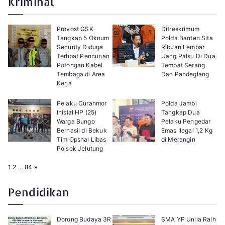
Kriminal
:
Provost GSK
Ditreskrimum
Tangkap 5 Oknum
Polda Banten Sita
Security Diduga
Ribuan Lembar
Terlibat Pencurian
Uang Palsu Di Dua
Potongan Kabel
Tempat Serang
Tembaga di Area
Dan Pandeglang
Kerja
Pelaku Curanmor
Polda Jambi
Inisial HP (25)
Tangkap Dua
Warga Bungo
Pelaku Pengedar
Berhasil di Bekuk
Emas Ilegal 1,2 Kg
Tim Opsnal Libas
di Merangin
Polsek Jelutung
P
N
1
2
…
84
»
a
e
g
x
e
t
Pendidikan
:
Dorong Budaya 3R
SMA YP Unila Raih