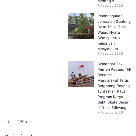
Merangin
7 Agustus 2026
Pembangunan
Jembatan Gantung
Desa Teluk Tigo
Wujud Nyata
Sinergi untuk
Kemajuan
Masyarakat
7 Agustus 2026
Semangat Tak
Pernah Padam, TNI
Bersama
Masyarakat Terus
Bergotong Royong
Tuntaskan RTLH
Program Karya
Bakti Skala Besar
di Desa Siliwangi
7 Agustus 2026
P
N
1
2
…
1,379
»
a
e
g
x
e
t