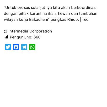
“Untuk proses selanjutnya kita akan berkoordinasi
dengan pihak karantina ikan, hewan dan tumbuhan
wilayah kerja Bakauheni” pungkas Rhido. | red
@ Intermedia Corporation
Pengunjung:
660
T
F
T
W
w
a
e
h
i
c
l
a
t
e
e
t
t
b
g
s
e
o
r
A
r
o
a
p
k
m
p