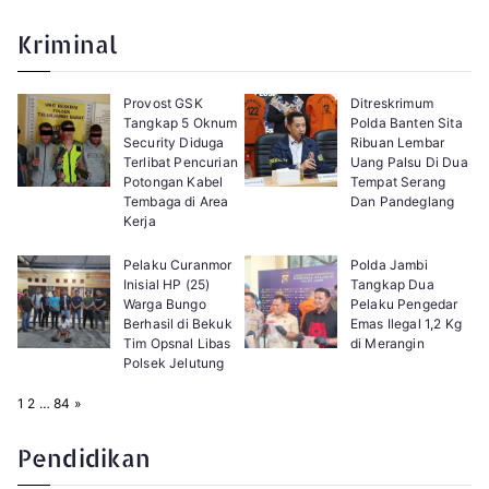
a
e
g
x
e
t
Kriminal
:
Provost GSK
Ditreskrimum
Tangkap 5 Oknum
Polda Banten Sita
Security Diduga
Ribuan Lembar
Terlibat Pencurian
Uang Palsu Di Dua
Potongan Kabel
Tempat Serang
Tembaga di Area
Dan Pandeglang
Kerja
Pelaku Curanmor
Polda Jambi
Inisial HP (25)
Tangkap Dua
Warga Bungo
Pelaku Pengedar
Berhasil di Bekuk
Emas Ilegal 1,2 Kg
Tim Opsnal Libas
di Merangin
Polsek Jelutung
P
N
1
2
…
84
»
a
e
g
x
e
t
Pendidikan
: