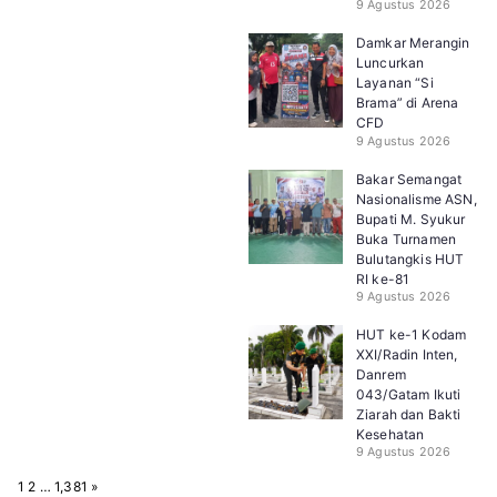
9 Agustus 2026
Damkar Merangin
Luncurkan
Layanan “Si
Brama” di Arena
CFD
9 Agustus 2026
Bakar Semangat
Nasionalisme ASN,
Bupati M. Syukur
Buka Turnamen
Bulutangkis HUT
RI ke-81
9 Agustus 2026
HUT ke-1 Kodam
XXI/Radin Inten,
Danrem
043/Gatam Ikuti
Ziarah dan Bakti
Kesehatan
9 Agustus 2026
P
N
1
2
…
1,381
»