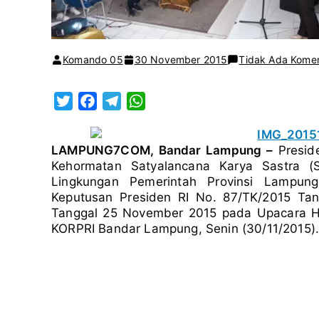
Komando 05
30 November 2015
Tidak Ada Kome
T
F
T
W
w
a
e
h
i
c
l
a
LAMPUNG7COM, Bandar Lampung –
Presid
t
e
e
t
Kehormatan Satyalancana Karya Sastra (
t
b
g
s
Lingkungan Pemerintah Provinsi Lampung
e
o
r
A
Keputusan Presiden RI No. 87/TK/2015 Ta
r
o
a
p
Tanggal 25 November 2015 pada Upacara H
KORPRI Bandar Lampung, Senin (30/11/2015)
k
m
p