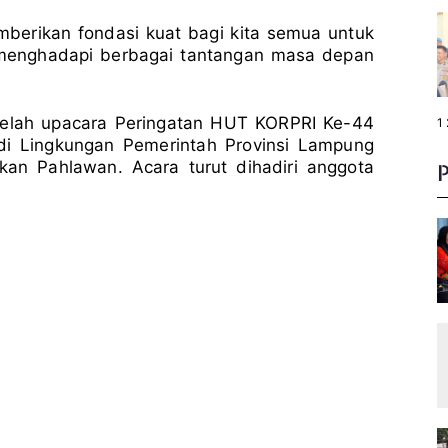
mberikan fondasi kuat bagi kita semua untuk
 menghadapi berbagai tantangan masa depan
elah upacara Peringatan HUT KORPRI Ke-44
P
1
a
di Lingkungan Pemerintah Provinsi Lampung
g
e
an Pahlawan. Acara turut dihadiri anggota
: