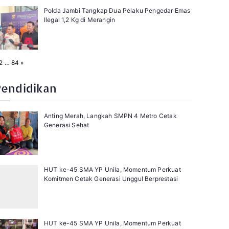
Polda Jambi Tangkap Dua Pelaku Pengedar Emas
Ilegal 1,2 Kg di Merangin
N
2
…
84
»
e
x
t
Pendidikan
Anting Merah, Langkah SMPN 4 Metro Cetak
Generasi Sehat
HUT ke-45 SMA YP Unila, Momentum Perkuat
Komitmen Cetak Generasi Unggul Berprestasi
HUT ke-45 SMA YP Unila, Momentum Perkuat