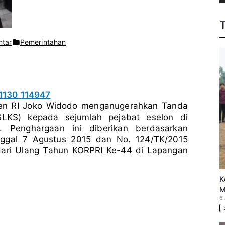
pada
ntar
Pemerintahan
TANDA
KEHORMATAN
SATYALANCANA
KARYA
SASTRA
KEPADA
PEJABAT
en RI Joko Widodo menganugerahkan Tanda
ESELON
SLKS) kepada sejumlah pejabat eselon di
. Penghargaan ini diberikan berdasarkan
nggal 7 Agustus 2015 dan No. 124/TK/2015
ari Ulang Tahun KORPRI Ke-44 di Lapangan
.
K
M
6