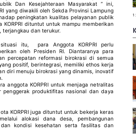
blik Dan Kesejahteraan Masyarakat ” ini,
I yang diwakili oleh Sekda Provinsi Lampung
P
1
adap peningkatan kualitas pelayanan publik
a
g
ota KORPRI dituntut untuk mampu memberikan
e
:
 terjangkau dan terukur.
ituasi itu, para Anggota KORPRI perlu
rikan oleh Presiden RI. Diantaranya para
n percepatan reformasi birokrasi di semua
g positif, berintegrasi, memiliki ethos kerja
diri menuju birokrasi yang dinamis, inovatif
.
ra anggota KORPRI untuk menjaga netralitas
 penggerak produktifitas nasional dan daya
ta KORPRI juga dituntut untuk bekerja keras
elalui alokasi dana desa, pembangunan
an kondisi kesehatan serta fasilitas dan