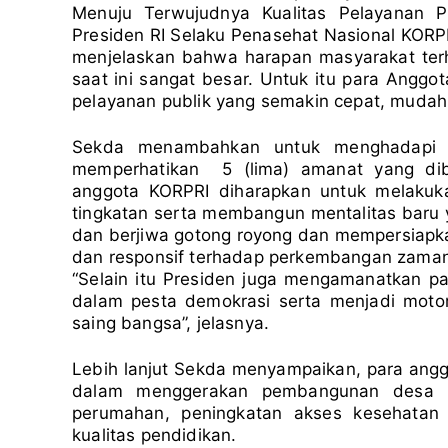
Menuju Terwujudnya Kualitas Pelayanan Pu
Presiden RI Selaku Penasehat Nasional KORPR
menjelaskan bahwa harapan masyarakat terh
saat ini sangat besar. Untuk itu para Angg
pelayanan publik yang semakin cepat, mudah,
Sekda menambahkan untuk menghadapi s
memperhatikan 5 (lima) amanat yang dibe
anggota KORPRI diharapkan untuk melakuka
tingkatan serta membangun mentalitas baru yan
dan berjiwa gotong royong dan mempersiapkan 
dan responsif terhadap perkembangan zaman
“Selain itu Presiden juga mengamanatkan pa
dalam pesta demokrasi serta menjadi motor
saing bangsa”, jelasnya.
Lebih lanjut Sekda menyampaikan, para anggo
dalam menggerakan pembangunan desa m
perumahan, peningkatan akses kesehatan d
kualitas pendidikan.