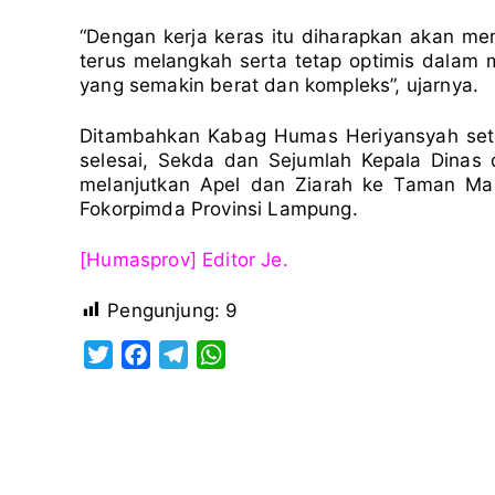
“Dengan kerja keras itu diharapkan akan me
terus melangkah serta tetap optimis dalam
yang semakin berat dan kompleks”, ujarnya.
Ditambahkan Kabag Humas Heriyansyah set
selesai, Sekda dan Sejumlah Kepala Dinas 
melanjutkan Apel dan Ziarah ke Taman Mak
Fokorpimda Provinsi Lampung.
[Humasprov] Editor Je.
Pengunjung:
9
T
F
T
W
w
a
e
h
i
c
l
a
t
e
e
t
t
b
g
s