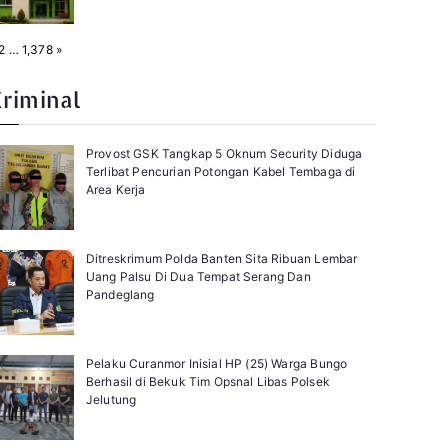
N
2
…
1,378
»
e
x
t
Kriminal
Provost GSK Tangkap 5 Oknum Security Diduga
Terlibat Pencurian Potongan Kabel Tembaga di
Area Kerja
Ditreskrimum Polda Banten Sita Ribuan Lembar
Uang Palsu Di Dua Tempat Serang Dan
Pandeglang
Pelaku Curanmor Inisial HP (25) Warga Bungo
Berhasil di Bekuk Tim Opsnal Libas Polsek
Jelutung