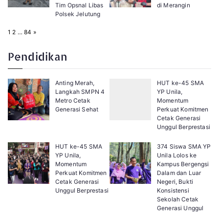
Tim Opsnal Libas
di Merangin
Polsek Jelutung
P
N
1
2
…
84
»
a
e
g
x
e
t
Pendidikan
:
Anting Merah,
HUT ke-45 SMA
Langkah SMPN 4
YP Unila,
Metro Cetak
Momentum
Generasi Sehat
Perkuat Komitmen
Cetak Generasi
Unggul Berprestasi
HUT ke-45 SMA
374 Siswa SMA YP
YP Unila,
Unila Lolos ke
Momentum
Kampus Bergengsi
Perkuat Komitmen
Dalam dan Luar
Cetak Generasi
Negeri, Bukti
Unggul Berprestasi
Konsistensi
Sekolah Cetak
Generasi Unggul