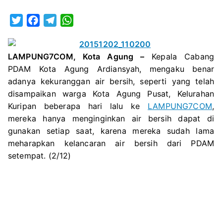
KOTA
AGUN
T
F
T
W
BELU
w
a
e
h
PERN
i
c
l
a
MENE
LAMPUNG7COM, Kota Agung –
Kepala Cabang
t
e
e
t
KELU
PDAM Kota Agung Ardiansyah, mengaku benar
t
b
g
s
KONS
adanya kekuranggan air bersih, seperti yang telah
e
o
r
A
disampaikan warga Kota Agung Pusat, Kelurahan
r
o
a
p
Kuripan beberapa hari lalu ke
LAMPUNG7COM
,
k
m
p
mereka hanya menginginkan air bersih dapat di
gunakan setiap saat, karena mereka sudah lama
meharapkan kelancaran air bersih dari PDAM
setempat. (2/12)