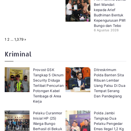
Beri Mandat
kepada Arief
Budhiman Bentuk
Kepengurusan PWI
Bungo dan Tebo
6 Agustus 2026
P
N
1
2
…
1,379
»
a
e
g
x
e
t
Kriminal
:
Provost GSK
Ditreskrimum
Tangkap 5 Oknum
Polda Banten Sita
Security Diduga
Ribuan Lembar
Terlibat Pencurian
Uang Palsu Di Dua
Potongan Kabel
Tempat Serang
Tembaga di Area
Dan Pandeglang
Kerja
Pelaku Curanmor
Polda Jambi
Inisial HP (25)
Tangkap Dua
Warga Bungo
Pelaku Pengedar
Berhasil di Bekuk
Emas Ilegal 1,2 Kg