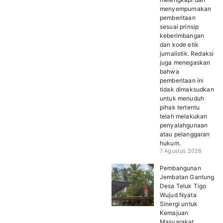
menyempurnakan
pemberitaan
sesuai prinsip
keberimbangan
dan kode etik
jurnalistik. Redaksi
juga menegaskan
bahwa
pemberitaan ini
tidak dimaksudkan
untuk menuduh
pihak tertentu
telah melakukan
penyalahgunaan
atau pelanggaran
hukum.
7 Agustus 2026
Pembangunan
Jembatan Gantung
Desa Teluk Tigo
Wujud Nyata
Sinergi untuk
Kemajuan
Masyarakat