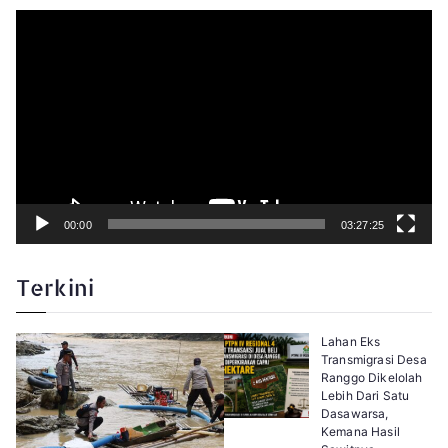
P
e
m
u
t
a
r
V
i
d
e
o
00:00
03:27:25
Terkini
Lahan Eks
Transmigrasi Desa
Ranggo Dikelolah
Lebih Dari Satu
Dasawarsa,
Kemana Hasil