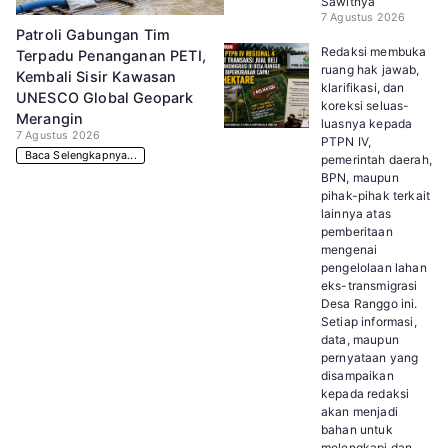
Sawitnya
7 Agustus 2026
Patroli Gabungan Tim
Redaksi membuka
Terpadu Penanganan PETI,
ruang hak jawab,
Kembali Sisir Kawasan
klarifikasi, dan
UNESCO Global Geopark
koreksi seluas-
Merangin
luasnya kepada
7 Agustus 2026
PTPN IV,
Baca Selengkapnya...
pemerintah daerah,
BPN, maupun
pihak-pihak terkait
lainnya atas
pemberitaan
mengenai
pengelolaan lahan
eks-transmigrasi
Desa Ranggo ini.
Setiap informasi,
data, maupun
pernyataan yang
disampaikan
kepada redaksi
akan menjadi
bahan untuk
melengkapi dan