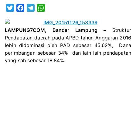
APB
T
F
T
W
2016
w
a
e
h
i
c
l
a
LAMPUNG7COM, Bandar Lampung –
Struktur
t
e
e
t
Pendapatan daerah pada APBD tahun Anggaran 2016
t
b
g
s
lebih didominasi oleh PAD sebesar 45.62%, Dana
e
o
r
A
perimbangan sebesar 34% dan lain lain pendapatan
r
o
a
p
yang sah sebesar 18.84%.
k
m
p