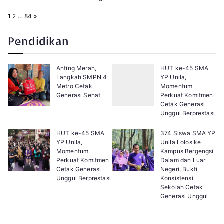
P
N
1
2
…
84
»
a
e
g
x
e
t
Pendidikan
:
Anting Merah,
HUT ke-45 SMA
Langkah SMPN 4
YP Unila,
Metro Cetak
Momentum
Generasi Sehat
Perkuat Komitmen
Cetak Generasi
Unggul Berprestasi
HUT ke-45 SMA
374 Siswa SMA YP
YP Unila,
Unila Lolos ke
Momentum
Kampus Bergengsi
Perkuat Komitmen
Dalam dan Luar
Cetak Generasi
Negeri, Bukti
Unggul Berprestasi
Konsistensi
Sekolah Cetak
Generasi Unggul