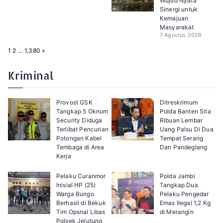
Wujud Nyata
Sinergi untuk
Kemajuan
Masyarakat
7 Agustus 2026
P
N
1
2
…
1,380
»
a
e
g
x
e
t
Kriminal
:
Provost GSK
Ditreskrimum
Tangkap 5 Oknum
Polda Banten Sita
Security Diduga
Ribuan Lembar
Terlibat Pencurian
Uang Palsu Di Dua
Potongan Kabel
Tempat Serang
Tembaga di Area
Dan Pandeglang
Kerja
Pelaku Curanmor
Polda Jambi
Inisial HP (25)
Tangkap Dua
Warga Bungo
Pelaku Pengedar
Berhasil di Bekuk
Emas Ilegal 1,2 Kg
Tim Opsnal Libas
di Merangin
Polsek Jelutung