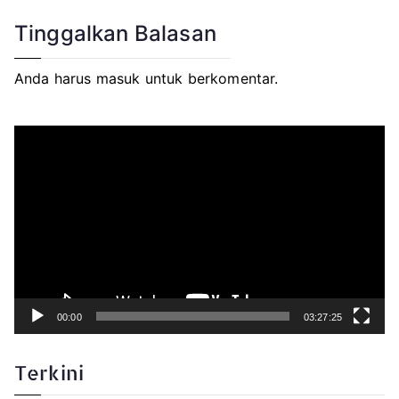
Tinggalkan Balasan
Anda harus
masuk
untuk berkomentar.
P
e
m
u
t
a
r
V
i
d
e
o
00:00
03:27:25
Terkini