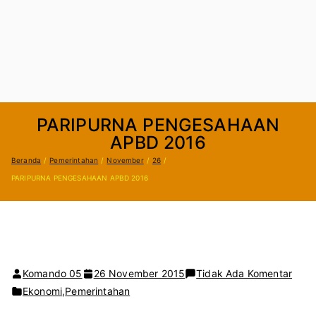
PARIPURNA PENGESAHAAN
APBD 2016
Beranda
Pemerintahan
November
26
PARIPURNA PENGESAHAAN APBD 2016
pada
Komando 05
26 November 2015
Tidak Ada Komentar
PAR
Ekonomi
,
Pemerintahan
PEN