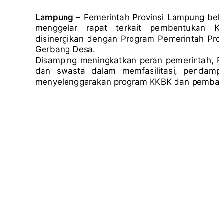
w
a
e
h
Lampung –
Pemerintah Provinsi Lampung be
i
c
l
a
menggelar rapat terkait pembentukan
t
e
e
t
disinergikan dengan Program Pemerintah Pro
t
b
g
s
Gerbang Desa.
e
o
r
A
Disamping meningkatkan peran pemerintah, 
r
o
a
p
dan swasta dalam memfasilitasi, penda
menyelenggarakan program KKBK dan pembang
k
m
p