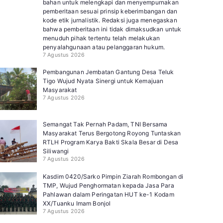
bahan untuk melengkapi dan menyempurnakan
pemberitaan sesuai prinsip keberimbangan dan
kode etik jurnalistik. Redaksi juga menegaskan
bahwa pemberitaan ini tidak dimaksudkan untuk
menuduh pihak tertentu telah melakukan
penyalahgunaan atau pelanggaran hukum.
7 Agustus 2026
Pembangunan Jembatan Gantung Desa Teluk
Tigo Wujud Nyata Sinergi untuk Kemajuan
Masyarakat
7 Agustus 2026
Semangat Tak Pernah Padam, TNI Bersama
Masyarakat Terus Bergotong Royong Tuntaskan
RTLH Program Karya Bakti Skala Besar di Desa
Siliwangi
7 Agustus 2026
Kasdim 0420/Sarko Pimpin Ziarah Rombongan di
TMP, Wujud Penghormatan kepada Jasa Para
Pahlawan dalam Peringatan HUT ke-1 Kodam
XX/Tuanku Imam Bonjol
7 Agustus 2026