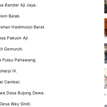
a Bandar Aji Jaya.
kon Balak.
rahan Hadimulyo Barat.
sa Pakuon Aji
it Gemuruh.
a Pulau Pahawang.
harjo IV.
ai Cambai.
ewa Desa Bujung Dewa.
P
1
a
g
e
Desa Way Sindi.
: