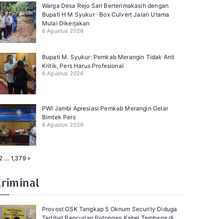
Warga Desa Rejo Sari Berterimakasih dengan
Bupati H M Syukur · Box Culvert Jalan Utama
Mulai Dikerjakan
6 Agustus 2026
Bupati M. Syukur: Pemkab Merangin Tidak Anti
Kritik, Pers Harus Profesional
6 Agustus 2026
PWI Jambi Apresiasi Pemkab Merangin Gelar
Bimtek Pers
6 Agustus 2026
N
2
…
1,379
»
e
x
t
Kriminal
Provost GSK Tangkap 5 Oknum Security Diduga
Terlibat Pencurian Potongan Kabel Tembaga di