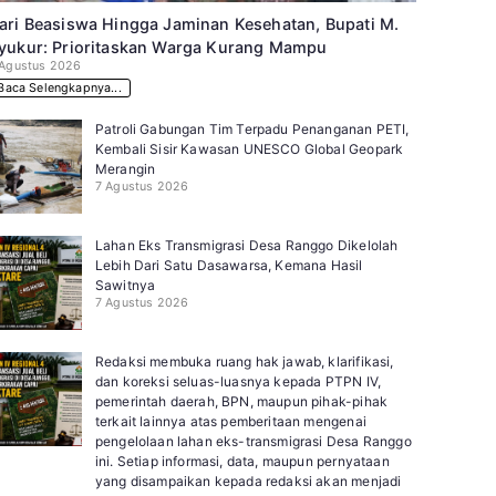
ari Beasiswa Hingga Jaminan Kesehatan, Bupati M.
yukur: Prioritaskan Warga Kurang Mampu
 Agustus 2026
Baca Selengkapnya...
Patroli Gabungan Tim Terpadu Penanganan PETI,
Kembali Sisir Kawasan UNESCO Global Geopark
Merangin
7 Agustus 2026
Lahan Eks Transmigrasi Desa Ranggo Dikelolah
Lebih Dari Satu Dasawarsa, Kemana Hasil
Sawitnya
7 Agustus 2026
Redaksi membuka ruang hak jawab, klarifikasi,
dan koreksi seluas-luasnya kepada PTPN IV,
pemerintah daerah, BPN, maupun pihak-pihak
terkait lainnya atas pemberitaan mengenai
pengelolaan lahan eks-transmigrasi Desa Ranggo
ini. Setiap informasi, data, maupun pernyataan
yang disampaikan kepada redaksi akan menjadi