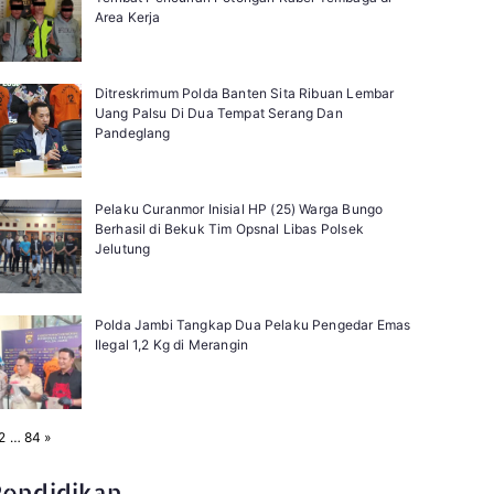
Area Kerja
Ditreskrimum Polda Banten Sita Ribuan Lembar
Uang Palsu Di Dua Tempat Serang Dan
Pandeglang
Pelaku Curanmor Inisial HP (25) Warga Bungo
Berhasil di Bekuk Tim Opsnal Libas Polsek
Jelutung
Polda Jambi Tangkap Dua Pelaku Pengedar Emas
Ilegal 1,2 Kg di Merangin
N
2
…
84
»
e
x
t
Pendidikan