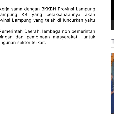
Kampung
i
d
KB
e
kerja sama dengan BKKBN Provinsi Lampung
o
 Kampung KB yang pelaksanaannya akan
vinsi Lampung yang telah di luncurkan yaitu
Pemerintah Daerah, lembaga non pemerintah
mpingan dan pembinaan masyarakat untuk
unan sektor terkait.