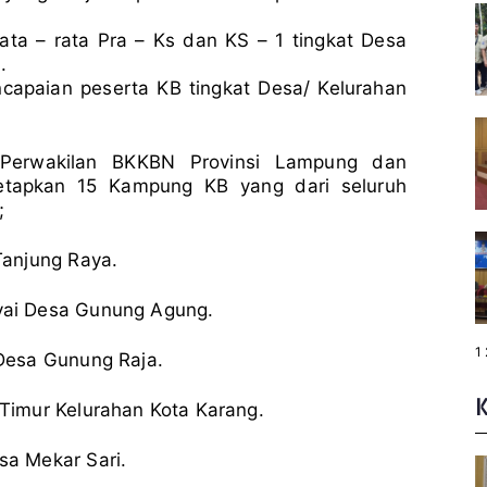
ata – rata Pra – Ks dan KS – 1 tingkat Desa
.
capaian peserta KB tingkat Desa/ Kelurahan
Perwakilan BKKBN Provinsi Lampung dan
etapkan 15 Kampung KB yang dari seluruh
;
anjung Raya.
ai Desa Gunung Agung.
P
1
Desa Gunung Raja.
a
g
e
:
Timur Kelurahan Kota Karang.
a Mekar Sari.