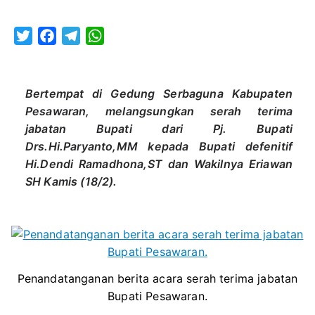
DAN
ERIAW
T
F
T
W
TERIM
w
a
e
h
TONGK
i
c
l
a
ESTAFE
t
e
e
t
Bertempat di Gedung Serbaguna Kabupaten
KEPEM
t
b
g
s
Pesawaran, melangsungkan serah terima
e
o
r
A
jabatan Bupati dari Pj. Bupati
r
o
a
p
Drs.Hi.Paryanto,MM kepada Bupati defenitif
Hi.Dendi Ramadhona,ST dan Wakilnya Eriawan
k
m
p
SH Kamis (18/2).
Penandatanganan berita acara serah terima jabatan
Bupati Pesawaran.