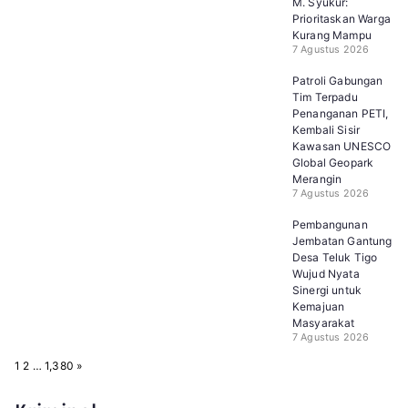
M. Syukur:
Prioritaskan Warga
Kurang Mampu
7 Agustus 2026
Patroli Gabungan
Tim Terpadu
Penanganan PETI,
Kembali Sisir
Kawasan UNESCO
Global Geopark
Merangin
7 Agustus 2026
Pembangunan
Jembatan Gantung
Desa Teluk Tigo
Wujud Nyata
Sinergi untuk
Kemajuan
Masyarakat
7 Agustus 2026
P
N
1
2
…
1,380
»
a
e
g
x
e
t