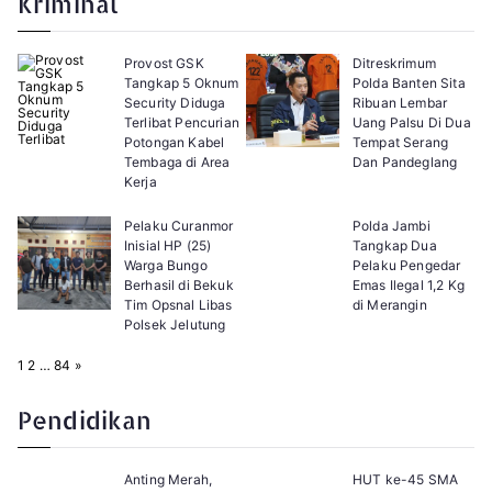
Kriminal
:
Provost GSK
Ditreskrimum
Tangkap 5 Oknum
Polda Banten Sita
Security Diduga
Ribuan Lembar
Terlibat Pencurian
Uang Palsu Di Dua
Potongan Kabel
Tempat Serang
Tembaga di Area
Dan Pandeglang
Kerja
Pelaku Curanmor
Polda Jambi
Inisial HP (25)
Tangkap Dua
Warga Bungo
Pelaku Pengedar
Berhasil di Bekuk
Emas Ilegal 1,2 Kg
Tim Opsnal Libas
di Merangin
Polsek Jelutung
P
N
1
2
…
84
»
a
e
g
x
e
t
Pendidikan
:
Anting Merah,
HUT ke-45 SMA