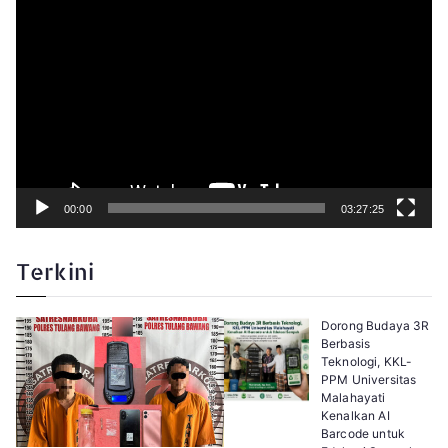
e
m
u
t
a
r
V
i
d
e
o
00:00
03:27:25
Terkini
Dorong Budaya 3R
Berbasis
Teknologi, KKL-
PPM Universitas
Malahayati
Kenalkan AI
Barcode untuk