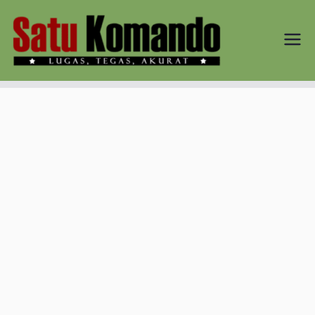
Loncat
ke
konten
SATU
Lugas, Tegas,
dan Akurat
KOM
AND
O.CO
M