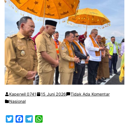
pada
Kaperwil 0741
15 Juni 2026
Tidak Ada Komentar
Wabup
Nasional
A.
Khafidh
T
F
T
W
Saksikan
w
a
e
h