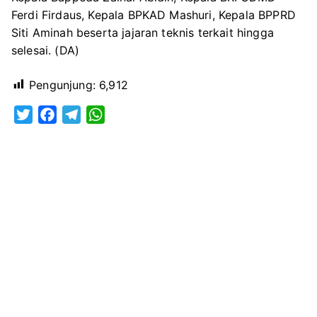
Ferdi Firdaus, Kepala BPKAD Mashuri, Kepala BPPRD
Siti Aminah beserta jajaran teknis terkait hingga
selesai. (DA)
Pengunjung:
6,912
T
F
T
W
w
a
e
h
i
c
l
a
t
e
e
t
t
b
g
s
e
o
r
A
r
o
a
p
k
m
p