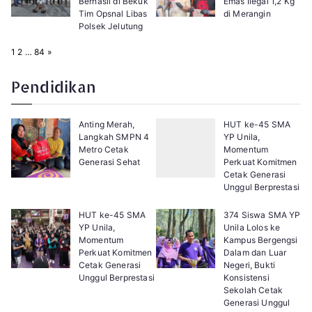
Berhasil di Bekuk
Emas Ilegal 1,2 Kg
Tim Opsnal Libas
di Merangin
Polsek Jelutung
P
N
1
2
…
84
»
a
e
g
x
e
t
Pendidikan
:
Anting Merah,
HUT ke-45 SMA
Langkah SMPN 4
YP Unila,
Metro Cetak
Momentum
Generasi Sehat
Perkuat Komitmen
Cetak Generasi
Unggul Berprestasi
HUT ke-45 SMA
374 Siswa SMA YP
YP Unila,
Unila Lolos ke
Momentum
Kampus Bergengsi
Perkuat Komitmen
Dalam dan Luar
Cetak Generasi
Negeri, Bukti
Unggul Berprestasi
Konsistensi
Sekolah Cetak
Generasi Unggul