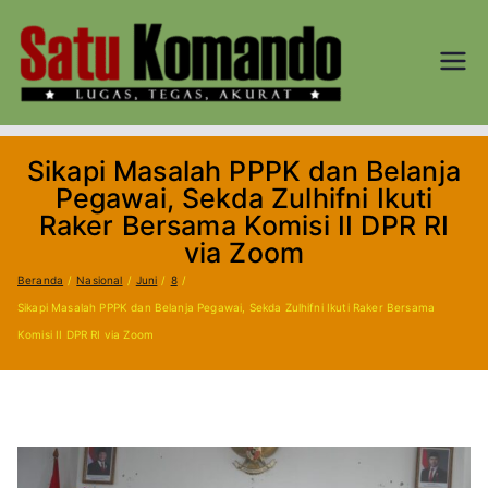
Loncat
ke
konten
SATU
Lugas, Tegas,
dan Akurat
KOM
Sikapi Masalah PPPK dan Belanja
AND
Pegawai, Sekda Zulhifni Ikuti
Raker Bersama Komisi II DPR RI
O.CO
via Zoom
Beranda
Nasional
Juni
8
M
Sikapi Masalah PPPK dan Belanja Pegawai, Sekda Zulhifni Ikuti Raker Bersama
Komisi II DPR RI via Zoom