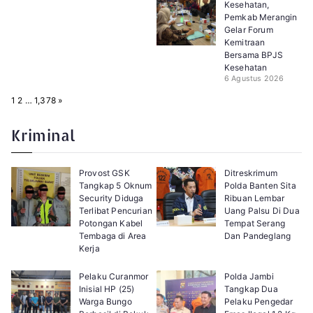
Kesehatan,
Pemkab Merangin
Gelar Forum
Kemitraan
Bersama BPJS
Kesehatan
6 Agustus 2026
P
N
1
2
…
1,378
»
a
e
g
x
e
t
Kriminal
:
Provost GSK
Ditreskrimum
Tangkap 5 Oknum
Polda Banten Sita
Security Diduga
Ribuan Lembar
Terlibat Pencurian
Uang Palsu Di Dua
Potongan Kabel
Tempat Serang
Tembaga di Area
Dan Pandeglang
Kerja
Pelaku Curanmor
Polda Jambi
Inisial HP (25)
Tangkap Dua
Warga Bungo
Pelaku Pengedar