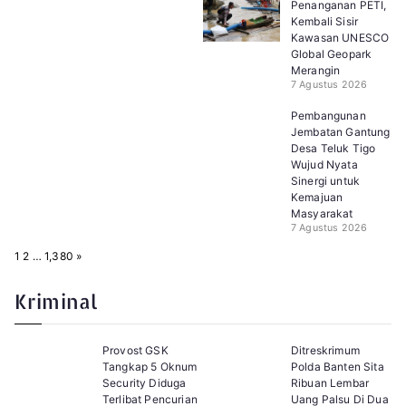
Penanganan PETI,
Kembali Sisir
Kawasan UNESCO
Global Geopark
Merangin
7 Agustus 2026
Pembangunan
Jembatan Gantung
Desa Teluk Tigo
Wujud Nyata
Sinergi untuk
Kemajuan
Masyarakat
7 Agustus 2026
P
N
1
2
…
1,380
»
a
e
g
x
e
t
Kriminal
:
Provost GSK
Ditreskrimum
Tangkap 5 Oknum
Polda Banten Sita
Security Diduga
Ribuan Lembar
Terlibat Pencurian
Uang Palsu Di Dua