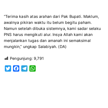
“Terima kasih atas arahan dari Pak Bupati. Maklum,
awalnya pikiran waktu itu belum begitu paham.
Namun setelah dibuka sistemnya, kami sadar selaku
PNS harus mengikuti alur. Insya Allah kami akan
menjalankan tugas dan amanah ini semaksimal
mungkin,” ungkap Salabiyah. (DA)
Pengunjung:
9,791
T
F
T
W
w
a
e
h
i
c
l
a
t
e
e
t
t
b
g
s
e
o
r
A
r
o
a
p