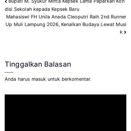
Bupati M. Syukur Minta Kepsek Lama Paparkan Kon
Navigasi
disi Sekolah kepada Kepsek Baru
Mahasiswi FH Unila Anada Cleoputri Raih 2nd Runner
pos
Up Muli Lampung 2026, Kenalkan Budaya Lewat Musi
k
Tinggalkan Balasan
Anda harus
masuk
untuk berkomentar.
P
e
m
u
t
a
r
V
i
d
e