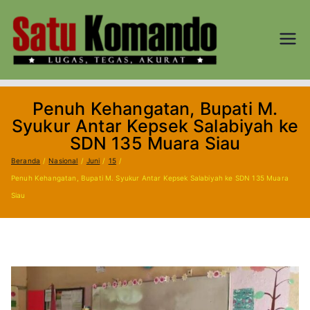
Loncat
ke
konten
SATU
Lugas, Tegas,
dan Akurat
KOM
Penuh Kehangatan, Bupati M.
AND
Syukur Antar Kepsek Salabiyah ke
SDN 135 Muara Siau
O.CO
Beranda
Nasional
Juni
15
Penuh Kehangatan, Bupati M. Syukur Antar Kepsek Salabiyah ke SDN 135 Muara
M
Siau