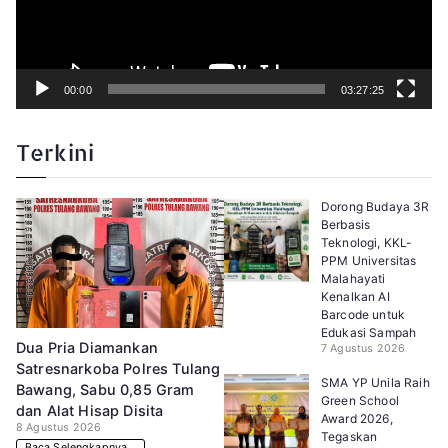
o
00:00
03:27:25
Terkini
Dorong Budaya 3R
Berbasis
Teknologi, KKL-
PPM Universitas
Malahayati
Kenalkan AI
Barcode untuk
Edukasi Sampah
Dua Pria Diamankan
7 Agustus 2026
Satresnarkoba Polres Tulang
SMA YP Unila Raih
Bawang, Sabu 0,85 Gram
Green School
dan Alat Hisap Disita
Award 2026,
8 Agustus 2026
Tegaskan
Baca Selengkapnya...