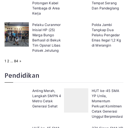
Potongan Kabel
Tempat Serang
Tembaga di Area
Dan Pandeglang
Kerja
Pelaku Curanmor
Polda Jambi
Inisial HP (25)
Tangkap Dua
Warga Bungo
Pelaku Pengedar
Berhasil di Bekuk
Emas Ilegal 1,2 Kg
Tim Opsnal Libas
di Merangin
Polsek Jelutung
P
N
1
2
…
84
»
a
e
g
x
e
t
Pendidikan
:
Anting Merah,
HUT ke-45 SMA
Langkah SMPN 4
YP Unila,
Metro Cetak
Momentum
Generasi Sehat
Perkuat Komitmen
Cetak Generasi
Unggul Berprestasi