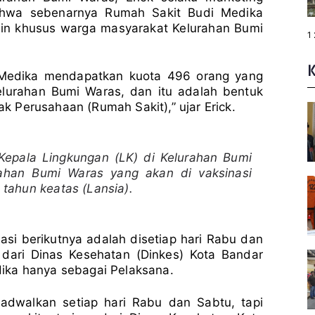
ahwa sebenarnya Rumah Sakit Budi Medika
in khusus warga masyarakat Kelurahan Bumi
P
1
a
g
e
:
 Medika mendapatkan kuota 496 orang yang
lurahan Bumi Waras, dan itu adalah bentuk
ak Perusahaan (Rumah Sakit),” ujar Erick.
 Kepala Lingkungan (LK) di Kelurahan Bumi
rahan Bumi Waras yang akan di vaksinasi
tahun keatas (Lansia).
asi berikutnya adalah disetiap hari Rabu dan
 dari Dinas Kesehatan (Dinkes) Kota Bandar
ika hanya sebagai Pelaksana.
 jadwalkan setiap hari Rabu dan Sabtu, tapi