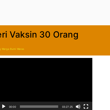
ri Vaksin 30 Orang
ng Warga Bumi Waras
00:00
03:27:25