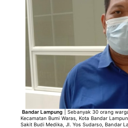
O
r
o
a
p
W
B
k
m
p
W
Bandar Lampung
| Sebanyak 30 orang warga
Kecamatan Bumi Waras, Kota Bandar Lampung
Sakit Budi Medika, Jl. Yos Sudarso, Bandar 