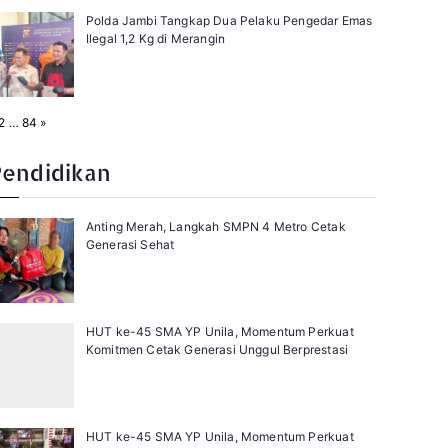
Polda Jambi Tangkap Dua Pelaku Pengedar Emas
Ilegal 1,2 Kg di Merangin
N
2
…
84
»
e
x
t
Pendidikan
Anting Merah, Langkah SMPN 4 Metro Cetak
Generasi Sehat
HUT ke-45 SMA YP Unila, Momentum Perkuat
Komitmen Cetak Generasi Unggul Berprestasi
HUT ke-45 SMA YP Unila, Momentum Perkuat