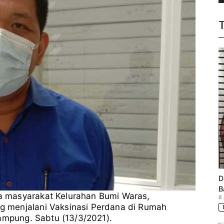
rang
arga
umi
aras
D
B
 masyarakat Kelurahan Bumi Waras,
8
 menjalani Vaksinasi Perdana di Rumah
Lampung. Sabtu (13/3/2021).