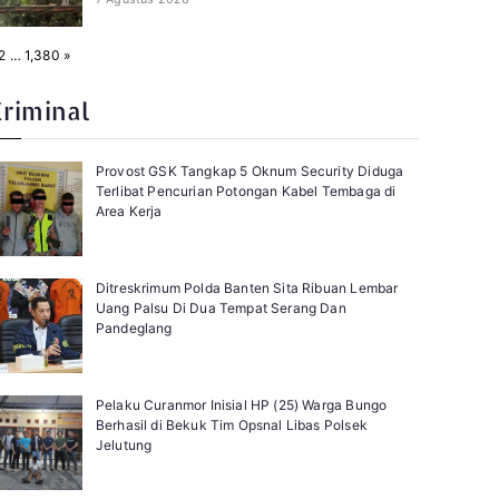
N
2
…
1,380
»
e
x
t
Kriminal
Provost GSK Tangkap 5 Oknum Security Diduga
Terlibat Pencurian Potongan Kabel Tembaga di
Area Kerja
Ditreskrimum Polda Banten Sita Ribuan Lembar
Uang Palsu Di Dua Tempat Serang Dan
Pandeglang
Pelaku Curanmor Inisial HP (25) Warga Bungo
Berhasil di Bekuk Tim Opsnal Libas Polsek
Jelutung