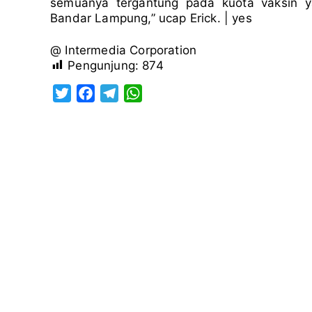
semuanya tergantung pada kuota vaksin ya
Bandar Lampung,” ucap Erick. | yes
@ Intermedia Corporation
Pengunjung:
874
T
F
T
W
w
a
e
h
i
c
l
a
t
e
e
t
t
b
g
s
e
o
r
A
r
o
a
p
k
m
p