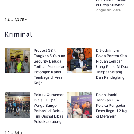
di Desa Siliwangi
7 Agustus 2026
P
N
1
2
…
1,379
»
a
e
g
x
e
t
Kriminal
:
Provost GSK
Ditreskrimum
Tangkap 5 Oknum
Polda Banten Sita
Security Diduga
Ribuan Lembar
Terlibat Pencurian
Uang Palsu Di Dua
Potongan Kabel
Tempat Serang
Tembaga di Area
Dan Pandeglang
Kerja
Pelaku Curanmor
Polda Jambi
Inisial HP (25)
Tangkap Dua
Warga Bungo
Pelaku Pengedar
Berhasil di Bekuk
Emas Ilegal 1,2 Kg
Tim Opsnal Libas
di Merangin
Polsek Jelutung
P
N
1
2
…
84
»