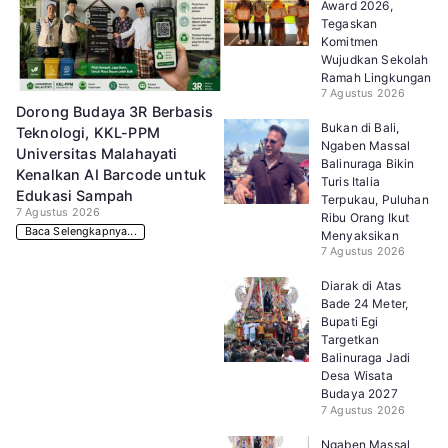
Award 2026,
Tegaskan
Komitmen
Wujudkan Sekolah
Ramah Lingkungan
7 Agustus 2026
Dorong Budaya 3R Berbasis
Bukan di Bali,
Teknologi, KKL-PPM
Ngaben Massal
Universitas Malahayati
Balinuraga Bikin
Kenalkan AI Barcode untuk
Turis Italia
Edukasi Sampah
Terpukau, Puluhan
7 Agustus 2026
Ribu Orang Ikut
Baca Selengkapnya...
Menyaksikan
7 Agustus 2026
Diarak di Atas
Bade 24 Meter,
Bupati Egi
Targetkan
Balinuraga Jadi
Desa Wisata
Budaya 2027
7 Agustus 2026
Ngaben Massal