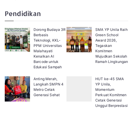
a
e
g
x
e
t
Pendidikan
:
Dorong Budaya 3R
SMA YP Unila Raih
Berbasis
Green School
Teknologi, KKL-
Award 2026,
PPM Universitas
Tegaskan
Malahayati
Komitmen
Kenalkan AI
Wujudkan Sekolah
Barcode untuk
Ramah Lingkungan
Edukasi Sampah
Anting Merah,
HUT ke-45 SMA
Langkah SMPN 4
YP Unila,
Metro Cetak
Momentum
Generasi Sehat
Perkuat Komitmen
Cetak Generasi
Unggul Berprestasi