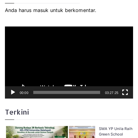
Anda harus
masuk
untuk berkomentar.
P
e
m
u
t
a
r
V
i
d
e
o
00:00
03:27:25
Terkini
SMA YP Unila Raih
Green School