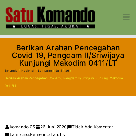
Loncat
ke
konten
SATU
Lugas, Tegas,
dan Akurat
KOM
Berikan Arahan Pencegahan
AND
Covid 19, Pangdam II/Sriwijaya
Kunjungi Makodim 0411/LT
O.CO
Beranda
Nasional
Lampung
Juni
26
Berikan Arahan Pencegahan Covid 19, Pangdam II/Sriwijaya Kunjungi Makodim
M
0411/LT
pada
Komando 05
26 Juni 2020
Tidak Ada Komentar
Berikan
Lampung
,
Pemerintahan
,
TNI