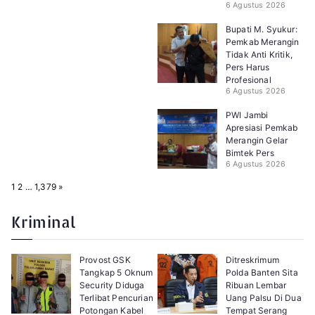
6 Agustus 2026
Bupati M. Syukur:
Pemkab Merangin
Tidak Anti Kritik,
Pers Harus
Profesional
6 Agustus 2026
PWI Jambi
Apresiasi Pemkab
Merangin Gelar
Bimtek Pers
6 Agustus 2026
P
N
1
2
…
1,379
»
a
e
g
x
e
t
Kriminal
:
Provost GSK
Ditreskrimum
Tangkap 5 Oknum
Polda Banten Sita
Security Diduga
Ribuan Lembar
Terlibat Pencurian
Uang Palsu Di Dua
Potongan Kabel
Tempat Serang