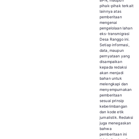
BPN, maupun
pihak-pihak terkait
lainnya atas
pemberitaan
mengenai
pengelolaan lahan
eks-transmigrasi
Desa Ranggo ini.
Setiap informasi,
data, maupun
pernyataan yang
disampaikan
kepada redaksi
akan menjadi
bahan untuk
melengkapi dan
menyempurnakan
pemberitaan
sesuai prinsip
keberimbangan
dan kode etik
jurnalistik. Redaksi
juga menegaskan
bahwa
pemberitaan ini