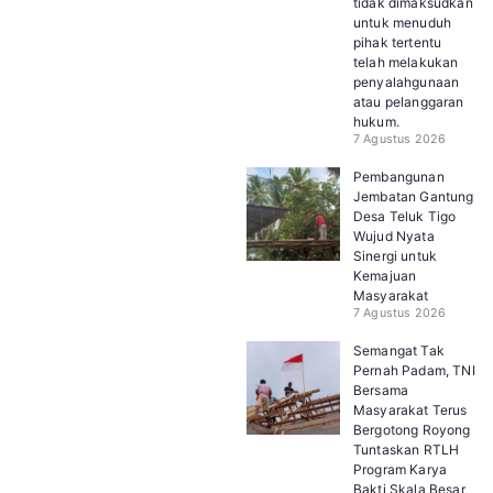
tidak dimaksudkan
untuk menuduh
pihak tertentu
telah melakukan
penyalahgunaan
atau pelanggaran
hukum.
7 Agustus 2026
Pembangunan
Jembatan Gantung
Desa Teluk Tigo
Wujud Nyata
Sinergi untuk
Kemajuan
Masyarakat
7 Agustus 2026
Semangat Tak
Pernah Padam, TNI
Bersama
Masyarakat Terus
Bergotong Royong
Tuntaskan RTLH
Program Karya
Bakti Skala Besar