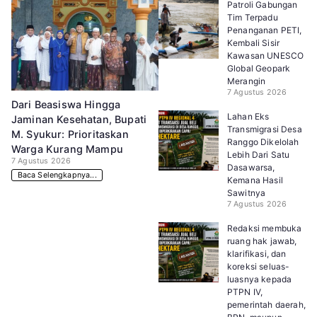
Patroli Gabungan
Tim Terpadu
Penanganan PETI,
Kembali Sisir
Kawasan UNESCO
Global Geopark
Merangin
7 Agustus 2026
Dari Beasiswa Hingga
Lahan Eks
Jaminan Kesehatan, Bupati
Transmigrasi Desa
M. Syukur: Prioritaskan
Ranggo Dikelolah
Warga Kurang Mampu
Lebih Dari Satu
7 Agustus 2026
Dasawarsa,
Baca Selengkapnya...
Kemana Hasil
Sawitnya
7 Agustus 2026
Redaksi membuka
ruang hak jawab,
klarifikasi, dan
koreksi seluas-
luasnya kepada
PTPN IV,
pemerintah daerah,