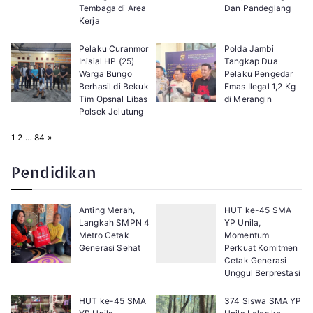
Tembaga di Area
Dan Pandeglang
Kerja
Pelaku Curanmor
Polda Jambi
Inisial HP (25)
Tangkap Dua
Warga Bungo
Pelaku Pengedar
Berhasil di Bekuk
Emas Ilegal 1,2 Kg
Tim Opsnal Libas
di Merangin
Polsek Jelutung
P
N
1
2
…
84
»
a
e
g
x
e
t
Pendidikan
:
Anting Merah,
HUT ke-45 SMA
Langkah SMPN 4
YP Unila,
Metro Cetak
Momentum
Generasi Sehat
Perkuat Komitmen
Cetak Generasi
Unggul Berprestasi
HUT ke-45 SMA
374 Siswa SMA YP