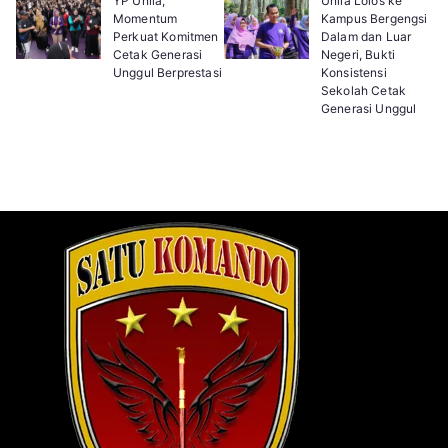
YP Unila,
Unila Lolos ke
Momentum
Kampus Bergengsi
Perkuat Komitmen
Dalam dan Luar
Cetak Generasi
Negeri, Bukti
Unggul Berprestasi
Konsistensi
Sekolah Cetak
Generasi Unggul