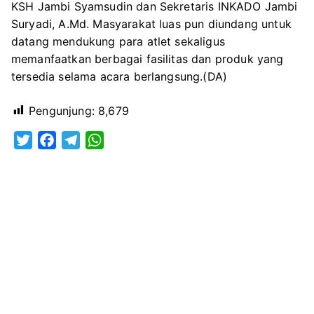
KSH Jambi Syamsudin dan Sekretaris INKADO Jambi
Suryadi, A.Md. Masyarakat luas pun diundang untuk
datang mendukung para atlet sekaligus
memanfaatkan berbagai fasilitas dan produk yang
tersedia selama acara berlangsung.(DA)
Pengunjung:
8,679
T
F
T
W
w
a
e
h
i
c
l
a
t
e
e
t
t
b
g
s
e
o
r
A
r
o
a
p
k
m
p