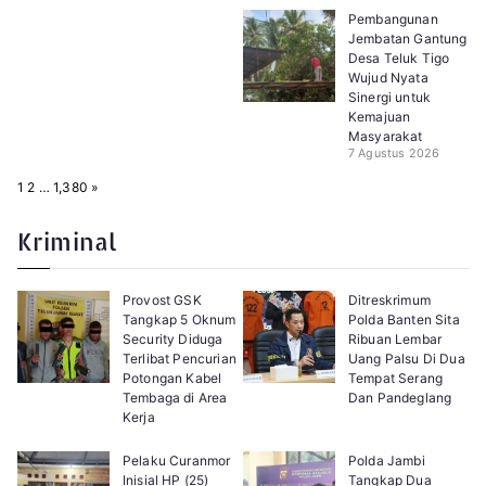
Pembangunan
Jembatan Gantung
Desa Teluk Tigo
Wujud Nyata
Sinergi untuk
Kemajuan
Masyarakat
7 Agustus 2026
P
N
1
2
…
1,380
»
a
e
g
x
e
t
Kriminal
:
Provost GSK
Ditreskrimum
Tangkap 5 Oknum
Polda Banten Sita
Security Diduga
Ribuan Lembar
Terlibat Pencurian
Uang Palsu Di Dua
Potongan Kabel
Tempat Serang
Tembaga di Area
Dan Pandeglang
Kerja
Pelaku Curanmor
Polda Jambi
Inisial HP (25)
Tangkap Dua