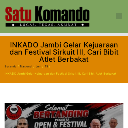
Loncat
ke
konten
SATU
Lugas, Tegas,
dan Akurat
KOM
INKADO Jambi Gelar Kejuaraan
AND
dan Festival Sirkuit III, Cari Bibit
Atlet Berbakat
O.CO
Beranda
Nasional
Juni
15
INKADO Jambi Gelar Kejuaraan dan Festival Sirkuit III, Cari Bibit Atlet Berbakat
M