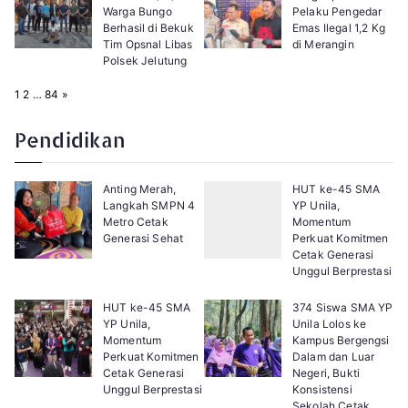
Warga Bungo
Pelaku Pengedar
Berhasil di Bekuk
Emas Ilegal 1,2 Kg
Tim Opsnal Libas
di Merangin
Polsek Jelutung
P
N
1
2
…
84
»
a
e
g
x
e
t
Pendidikan
:
Anting Merah,
HUT ke-45 SMA
Langkah SMPN 4
YP Unila,
Metro Cetak
Momentum
Generasi Sehat
Perkuat Komitmen
Cetak Generasi
Unggul Berprestasi
HUT ke-45 SMA
374 Siswa SMA YP
YP Unila,
Unila Lolos ke
Momentum
Kampus Bergengsi
Perkuat Komitmen
Dalam dan Luar
Cetak Generasi
Negeri, Bukti
Unggul Berprestasi
Konsistensi
Sekolah Cetak