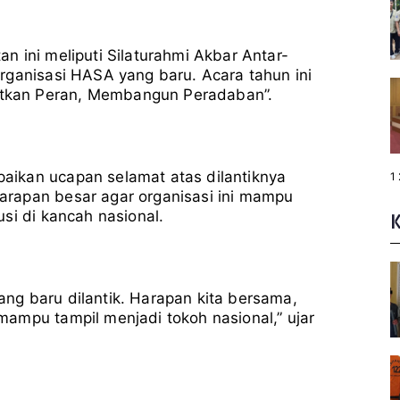
 ini meliputi Silaturahmi Akbar Antar-
rganisasi HASA yang baru. Acara tahun ini
tkan Peran, Membangun Peradaban”.
ikan ucapan selamat atas dilantiknya
P
1
a
rapan besar agar organisasi ini mampu
g
e
si di kancah nasional.
:
ng baru dilantik. Harapan kita bersama,
ampu tampil menjadi tokoh nasional,” ujar