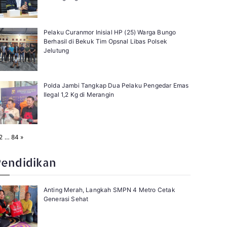
Pelaku Curanmor Inisial HP (25) Warga Bungo
Berhasil di Bekuk Tim Opsnal Libas Polsek
Jelutung
Polda Jambi Tangkap Dua Pelaku Pengedar Emas
Ilegal 1,2 Kg di Merangin
N
2
…
84
»
e
x
t
Pendidikan
Anting Merah, Langkah SMPN 4 Metro Cetak
Generasi Sehat