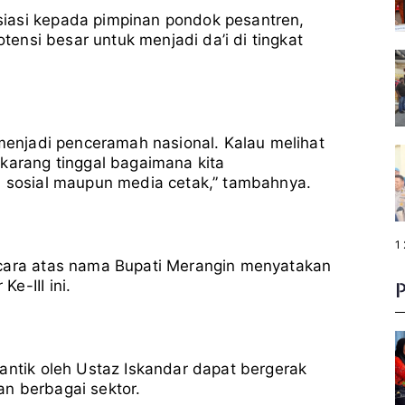
iasi kepada pimpinan pondok pesantren,
otensi besar untuk menjadi da’i di tingkat
 menjadi penceramah nasional. Kalau melihat
ekarang tinggal bagaimana kita
a sosial maupun media cetak,” tambahnya.
P
1
a
icara atas nama Bupati Merangin menyatakan
g
e
e-III ini.
:
antik oleh Ustaz Iskandar dapat bergerak
n berbagai sektor.