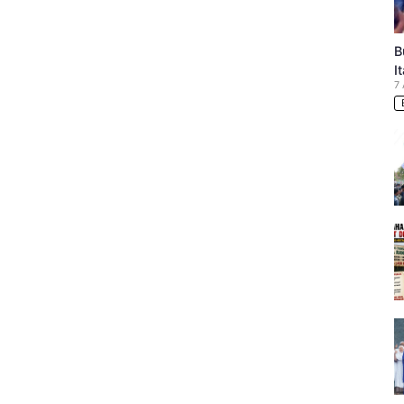
hifni
rharap
tri
B
SA
di
I
koh
7
sional