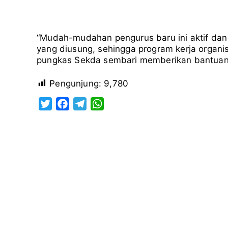
“Mudah-mudahan pengurus baru ini aktif dan
yang diusung, sehingga program kerja organi
pungkas Sekda sembari memberikan bantuan
Pengunjung:
9,780
T
F
T
W
w
a
e
h
i
c
l
a
t
e
e
t
t
b
g
s
e
o
r
A
r
o
a
p
k
m
p