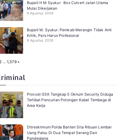
Bupati H M Syukur · Box Culvert Jalan Utama
Mulai Dikerjakan
6 Agustus 2026
Bupati M. Syukur: Pemkab Merangin Tidak Anti
Kritik, Pers Harus Profesional
6 Agustus 2026
N
2
…
1,379
»
e
x
t
Kriminal
Provost GSK Tangkap 5 Oknum Security Diduga
Terlibat Pencurian Potongan Kabel Tembaga di
Area Kerja
Ditreskrimum Polda Banten Sita Ribuan Lembar
Uang Palsu Di Dua Tempat Serang Dan
Pandeglang