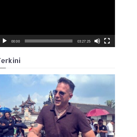
00:00
03:27:25
Terkini