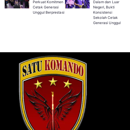
Perkuat Komitmen
Dalam dan Luar
Cetak Generasi
Negeri, Bukti
Unggul Berprestasi
Konsistensi
Sekolah Cetak
Generasi Unggul