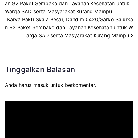
Navigasi
an 92 Paket Sembako dan Layanan Kesehatan untuk
Warga SAD serta Masyarakat Kurang Mampu
pos
Karya Bakti Skala Besar, Dandim 0420/Sarko Salurka
n 92 Paket Sembako dan Layanan Kesehatan untuk W
arga SAD serta Masyarakat Kurang Mampu
Tinggalkan Balasan
Anda harus
masuk
untuk berkomentar.
P
e
m
u
t
a
r
V
i
d