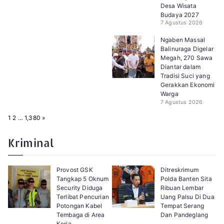
Desa Wisata
Budaya 2027
7 Agustus 2026
Ngaben Massal
Balinuraga Digelar
Megah, 270 Sawa
Diantar dalam
Tradisi Suci yang
Gerakkan Ekonomi
Warga
7 Agustus 2026
P
N
1
2
…
1,380
»
a
e
g
x
e
t
Kriminal
:
Provost GSK
Ditreskrimum
Tangkap 5 Oknum
Polda Banten Sita
Security Diduga
Ribuan Lembar
Terlibat Pencurian
Uang Palsu Di Dua
Potongan Kabel
Tempat Serang
Tembaga di Area
Dan Pandeglang
Kerja