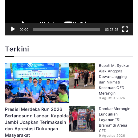
e
o
00:00
03:27:25
Terkini
Bupati M. Syukur
Ajak Anggota
Dewan Jogging
dan Nikmati
Keseruan CFD
Merangin
9 Agustus 2026
Damkar Merangin
Presisi Merdeka Run 2026
Luncurkan
Berlangsung Lancar, Kapolda
Layanan “Si
Jambi Ucapkan Terimakasih
Brama” di Arena
dan Apresiasi Dukungan
CFD
Masyarakat
9 Agustus 2026