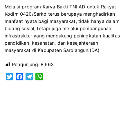
Melalui program Karya Bakti TNI AD untuk Rakyat,
Kodim 0420/Sarko terus berupaya menghadirkan
manfaat nyata bagi masyarakat, tidak hanya dalam
bidang sosial, tetapi juga melalui pembangunan
infrastruktur yang mendukung peningkatan kualitas
pendidikan, kesehatan, dan kesejahteraan
masyarakat di Kabupaten Sarolangun.(DA)
Pengunjung:
8,663
T
F
T
W
w
a
e
h
i
c
l
a
t
e
e
t
t
b
g
s
e
o
r
A
r
o
a
p
k
m
p