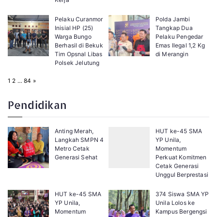
Pelaku Curanmor
Polda Jambi
Inisial HP (25)
Tangkap Dua
Warga Bungo
Pelaku Pengedar
Berhasil di Bekuk
Emas Ilegal 1,2 Kg
Tim Opsnal Libas
di Merangin
Polsek Jelutung
P
N
1
2
…
84
»
a
e
g
x
e
t
Pendidikan
:
Anting Merah,
HUT ke-45 SMA
Langkah SMPN 4
YP Unila,
Metro Cetak
Momentum
Generasi Sehat
Perkuat Komitmen
Cetak Generasi
Unggul Berprestasi
HUT ke-45 SMA
374 Siswa SMA YP
YP Unila,
Unila Lolos ke
Momentum
Kampus Bergengsi